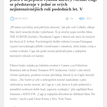
se představuje v jedné ze svých
nejintenzivnějších rolí posledních let. V
06.05.2025
0x
262x
„99 minut ryzí hrůzy pod palčivým sluncem,“ jak píše web Collider, slibuje
film, který nenechá diváky vydechnout. To je stručný popis nového filmu
THE SURFER (Surfař) s Nicolasem Cagem v hlavní roli, který do českých
kin dorzí už 8. května. Psychologický thriller režiséra Lorcana Finnegana
vypráví nervydrásající příběh o konfrontaci s minulostí, střetu kultur a boji o
osobní svobodu. Cage zde podle recenzí předvádí jeden z nejlepších
hereckých výkonů své kariéry.
Filmoví kritici snímku po loňském uvedení v Cannes a na Febiofestu
Bratislava dali na Rotten Tomatoes 85% hodnocení. I když s ním nebyli
všichni spokojeni, pozitivní recenze převládají, hlavně ty na Cagův herecký
výkon. „The Surfer je celý o nebezpečích toxické maskulinity a jeho
sledování je trochu otravné, ale Cage je v roli, která se k jeho jedinečné a
netradiční osobnosti dobře hodí, naprosto vynikající,“ píše například Russ
Simmons z KKFI-FM. „Cage je nejlepším důvodem ke zhlédnutí filmu The
Surfer," myslí si pak Glenn Kenny z New York Times.