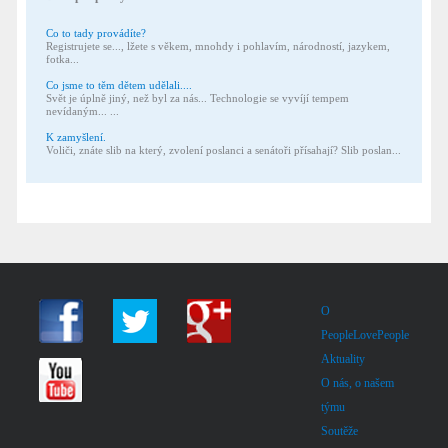
Co to tady provádíte?
Registrujete se..., lžete s věkem, mnohdy i pohlavím, národností, jazykem,
fotka...
Co jsme to těm dětem udělali....
Svět je úplně jiný, než byl za nás... Technologie se vyvíjí tempem
nevídaným... ...
K zamyšlení.
Voliči, znáte slib na který, zvolení poslanci a senátoři přísahají? Slib poslan...
O
PeopleLovePeople
Aktuality
O nás, o našem
týmu
Soutěže