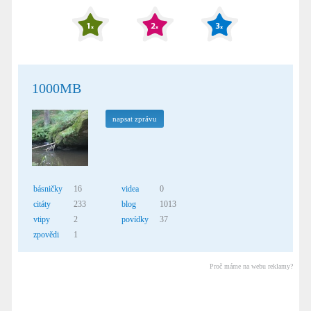
1000MB
napsat zprávu
básničky
16
videa
0
citáty
233
blog
1013
vtipy
2
povídky
37
zpovědi
1
Proč máme na webu reklamy?