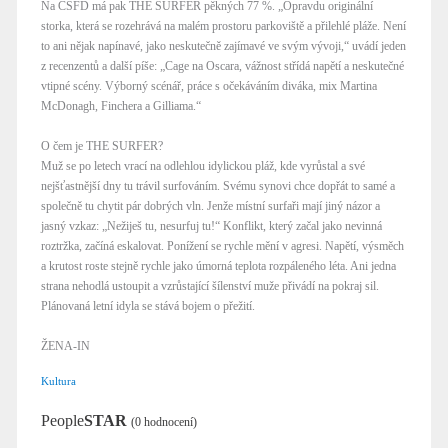
Na ČSFD má pak THE SURFER pěkných 77 %. „Opravdu originální
storka, která se rozehrává na malém prostoru parkoviště a přilehlé pláže. Není
to ani nějak napínavé, jako neskutečně zajímavé ve svým vývoji,“ uvádí jeden
z recenzentů a další píše: „Cage na Oscara, vážnost střídá napětí a neskutečné
vtipné scény. Výborný scénář, práce s očekáváním diváka, mix Martina
McDonagh, Finchera a Gilliama.“
O čem je THE SURFER?
Muž se po letech vrací na odlehlou idylickou pláž, kde vyrůstal a své
nejšťastnější dny tu trávil surfováním. Svému synovi chce dopřát to samé a
společně tu chytit pár dobrých vln. Jenže místní surfaři mají jiný názor a
jasný vzkaz: „Nežiješ tu, nesurfuj tu!“ Konflikt, který začal jako nevinná
roztržka, začíná eskalovat. Ponížení se rychle mění v agresi. Napětí, výsměch
a krutost roste stejně rychle jako úmorná teplota rozpáleného léta. Ani jedna
strana nehodlá ustoupit a vzrůstající šílenství muže přivádí na pokraj sil.
Plánovaná letní idyla se stává bojem o přežití.
ŽENA-IN
Kultura
People
STAR
(0 hodnocení)