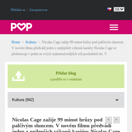
|
Přihlásit se
Zaregistrovat
Home
~
Kultura
~
Nicolas Cage zažije 99 minut hrůzy pod palčivým sluncem.
V novém filmu předvádí jeden z nejlepších výkonů kariéry Nicolas Cage se
představuje v jedné ze svých nejintenzivnějších rolí posledních let. V
Přidat blog
a podělit se s ostatními
Nicolas Cage zažije 99 minut hrůzy pod
<
>
palčivým sluncem. V novém filmu předvádí
jeden z nejlepších výkonů kariéry Nicolas Cage