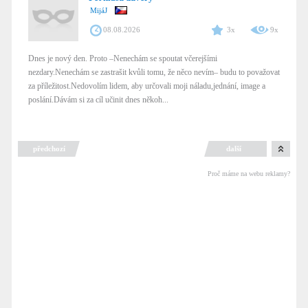
MijáJ
08.08.2026
3x
9x
Dnes je nový den. Proto –Nenechám se spoutat včerejšími
nezdary.Nenechám se zastrašit kvůli tomu, že něco nevím– budu to považovat
za příležitost.Nedovolím lidem, aby určovali moji náladu,jednání, image a
poslání.Dávám si za cíl učinit dnes někoh...
předchozí
další
Proč máme na webu reklamy?