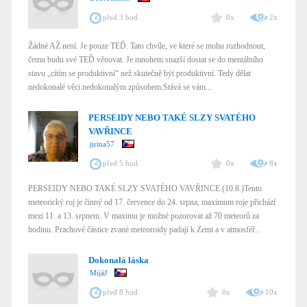
před 3 hod.
0x
2x
Žádné AŽ není. Je pouze TEĎ. Tato chvíle, ve které se mohu rozhodnout,
čemu budu své TEĎ věnovat. Je mnohem snazší dostat se do mentálního
stavu „cítím se produktivní“ než skutečně být produktivní. Tedy dělat
nedokonalé věci nedokonalým způsobem.Stává se vám...
PERSEIDY NEBO TAKÉ SLZY SVATÉHO
VAVŘINCE
jirina57
před 5 hod.
0x
8x
PERSEIDY NEBO TAKÉ SLZY SVATÉHO VAVŘINCE (10.8.)Tento
meteorický roj je činný od 17. července do 24. srpna, maximum roje přichází
mezi 11. a 13. srpnem. V maximu je možné pozorovat až 70 meteorů za
hodinu. Prachové částice zvané meteoroidy padají k Zemi a v atmosféř...
Dokonalá láska
MijáJ
před 8 hod.
0x
10x