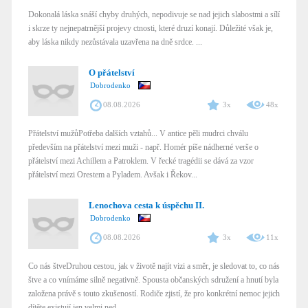
Dokonalá láska snáší chyby druhých, nepodivuje se nad jejich slabostmi a sílí
i skrze ty nejnepatrnější projevy ctnosti, které druzí konají. Důležité však je,
aby láska nikdy nezůstávala uzavřena na dně srdce. ...
O přátelství
Dobrodenko
08.08.2026
3x
48x
Přátelství mužůPotřeba dalších vztahů... V antice pěli mudrci chválu
především na přátelství mezi muži - např. Homér píše nádherné verše o
přátelství mezi Achillem a Patroklem. V řecké tragédii se dává za vzor
přátelství mezi Orestem a Pyladem. Avšak i Řekov...
Lenochova cesta k úspěchu II.
Dobrodenko
08.08.2026
3x
11x
Co nás štveDruhou cestou, jak v životě najít vizi a směr, je sledovat to, co nás
štve a co vnímáme silně negativně. Spousta občanských sdružení a hnutí byla
založena právě s touto zkušeností. Rodiče zjistí, že pro konkrétní nemoc jejich
dítěte existují jen velmi ned...