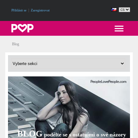
|
Přihlásit se
Zaregistrovat
Blog
BLOG
podělte se s ostatními o své názory