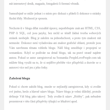
mít internetový deník, magazín, fotogalerii či firemní věstník.
Samozřejmě se může jednat i o místo pro diskuzi s přáteli či dokonce o stránky
školní třídy. Možností je spousta.
Nechcete-li v blogu dělat rozsáhlé úpravy, nepotřebujete znát ani HTML, CSS,
PHP či SQL, což jsou jazyky, bez nichž se téměř žádná tvorba webových
stránek neobejde. Blog je založen na jednoduchosti, a proto tyto znalosti mít
nemusíte. Dokonce není vyžadována ani znalost grafické oblasti, protože jsou
Vám navrhnuta témata vzhledu blogu. Nášl blog umožňuje i propojení se
seznamkou. Když se podíváte na detail blogu, tak na pravé straně najdete
autora. Pokud se autor zaregistroval na Seznamka PeopleLovePeople.com tak
můžete blog využít na to, že si nejdříve přečtěte více příspěvků a dozvíte se o
autorovi více než jen z jeho fotky.
Založení blogu
Pokud si chcete založit blog, musíte se nejčastěji zaregistrovat, kdy si zvolíte
své jméno, heslo a hlavně název blogu. Název blogu je velmi důležitý, protože
definuje Váš blog jako takový. Tedy zvolíte-li název „Hobby“, pak nebudete
prezentovat v této části příspěvky týkající se lékařství apod.