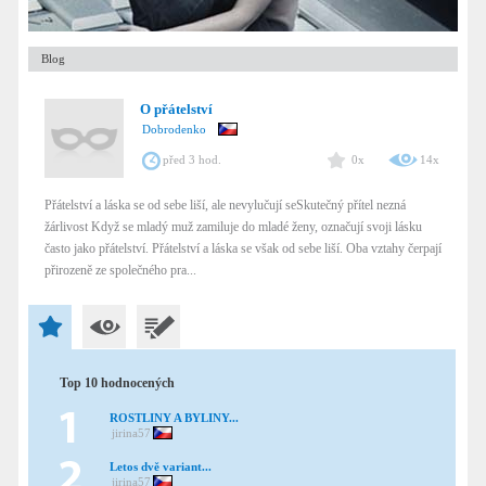
Blog
O přátelství
Dobrodenko
před 3 hod.
0x
14x
Přátelství a láska se od sebe liší, ale nevylučují seSkutečný přítel nezná
žárlivost Když se mladý muž zamiluje do mladé ženy, označují svoji lásku
často jako přátelství. Přátelství a láska se však od sebe liší. Oba vztahy čerpají
přirozeně ze společného pra...
Top 10 hodnocených
ROSTLINY A BYLINY...
jirina57
Letos dvě variant...
jirina57