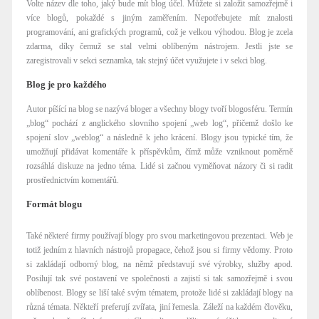
Volte název dle toho, jaký bude mít blog účel. Můžete si založit samozřejmě i
více blogů, pokaždé s jiným zaměřením. Nepotřebujete mít znalosti
programování, ani grafických programů, což je velkou výhodou. Blog je zcela
zdarma, díky čemuž se stal velmi oblíbeným nástrojem. Jestli jste se
zaregistrovali v sekci seznamka, tak stejný účet využujete i v sekci blog.
Blog je pro každého
Autor píšící na blog se nazývá bloger a všechny blogy tvoří blogosféru. Termín
„blog“ pochází z anglického slovního spojení „web log“, přičemž došlo ke
spojení slov „weblog“ a následně k jeho krácení. Blogy jsou typické tím, že
umožňují přidávat komentáře k příspěvkům, čímž může vzniknout poměrně
rozsáhlá diskuze na jedno téma. Lidé si začnou vyměňovat názory či si radit
prostřednictvím komentářů.
Formát blogu
Také některé firmy používají blogy pro svou marketingovou prezentaci. Web je
totiž jedním z hlavních nástrojů propagace, čehož jsou si firmy vědomy. Proto
si zakládají odborný blog, na němž představují své výrobky, služby apod.
Posilují tak své postavení ve společnosti a zajistí si tak samozřejmě i svou
oblíbenost. Blogy se liší také svým tématem, protože lidé si zakládají blogy na
různá témata. Někteří preferují zvířata, jiní řemesla. Záleží na každém člověku,