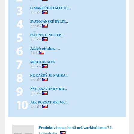
O MARKÉTSKÉM LÉTU...
jirina57
SVATOJÁNSKÉ BYLIN...
jirina57
PSÍ DNY, O NEJTEP...
jirina57
Jak být přítelem…...
MijáJ
MIKOLÁŠ ALEŠ
jirina57
NE KAŽDÝ JE NAHRA...
jirina57
ŽNĚ, ZAZVONILY KO...
jirina57
JAK POZNAT MRTVIC...
jirina57
Produktivismus: horší než workholismus? I.
Dobrodenko