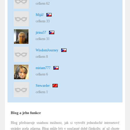
celkem 62
MijáJ
celkem 33
jirina57
celkem 31
WisdomJourney
celkem 8
miriam777
celkem 6
Stewarder
celkem 1
Blog a jeho funkce
Blog představuje snadnou možnost, jak si vytvořit jednoduché internetové
stránky zcela zdarma. Blog může být v současné době čímkoliv, ať už chcete