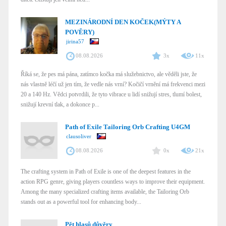
MEZINÁRODNÍ DEN KOČEK(MÝTY A
POVĚRY)
jirina57
08.08.2026
3x
11x
Říká se, že pes má pána, zatímco kočka má služebnictvo, ale věděli jste, že
nás vlastně léčí už jen tím, že vedle nás vrní? Kočičí vrnění má frekvenci mezi
20 a 140 Hz. Vědci potvrdili, že tyto vibrace u lidí snižují stres, tlumí bolest,
snižují krevní tlak, a dokonce p...
Path of Exile Tailoring Orb Crafting U4GM
clausoliver
08.08.2026
0x
21x
The crafting system in Path of Exile is one of the deepest features in the
action RPG genre, giving players countless ways to improve their equipment.
Among the many specialized crafting items available, the Tailoring Orb
stands out as a powerful tool for enhancing body...
Pět hlasů důvěry