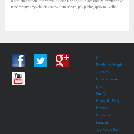
o čem chce čtenáře informovat. Chcete-li se podělit o své zážitky, prozradit své
tajné recepty a vyvolat diskuzi na různá témata, pak je blog správnou volbou.
O
PeopleLovePeople
Aktuality
O nás, o našem
týmu
Soutěže
Nápověda, FAQ
Kontakty
Kontaktní
formulář
Top People Rank