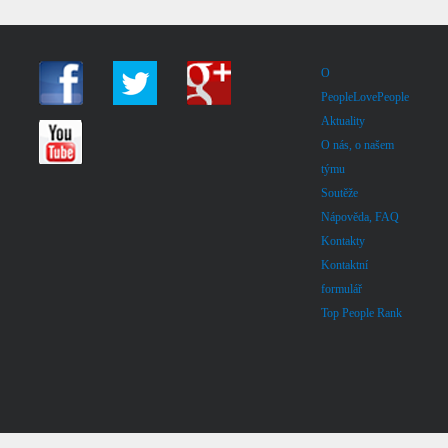
O
PeopleLovePeople
Aktuality
O nás, o našem
týmu
Soutěže
Nápověda, FAQ
Kontakty
Kontaktní
formulář
Top People Rank