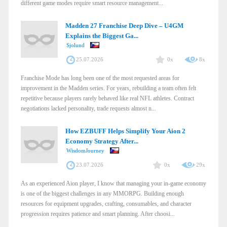
different game modes require smart resource management...
Madden 27 Franchise Deep Dive – U4GM
Explains the Biggest Ga...
Sjolund
25.07.2026
0x
8x
Franchise Mode has long been one of the most requested areas for
improvement in the Madden series. For years, rebuilding a team often felt
repetitive because players rarely behaved like real NFL athletes. Contract
negotiations lacked personality, trade requests almost n...
How EZBUFF Helps Simplify Your Aion 2
Economy Strategy After...
WisdomJourney
23.07.2026
0x
29x
As an experienced Aion player, I know that managing your in-game economy
is one of the biggest challenges in any MMORPG. Building enough
resources for equipment upgrades, crafting, consumables, and character
progression requires patience and smart planning. After choosi...