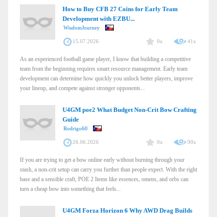
How to Buy CFB 27 Coins for Early Team
Development with EZBU...
WisdomJourney
15.07.2026
0x
41x
As an experienced football game player, I know that building a competitive
team from the beginning requires smart resource management. Early team
development can determine how quickly you unlock better players, improve
your lineup, and compete against stronger opponents...
U4GM poe2 What Budget Non-Crit Bow Crafting
Guide
Rodrigo60
26.06.2026
0x
90x
If you are trying to get a bow online early without burning through your
stash, a non-crit setup can carry you further than people expect. With the right
base and a sensible craft, POE 2 Items like essences, omens, and orbs can
turn a cheap bow into something that feels...
U4GM Forza Horizon 6 Why AWD Drag Builds