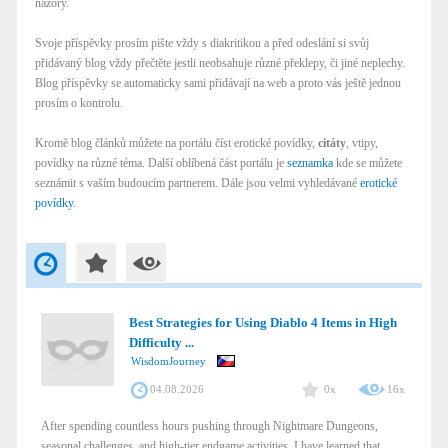
názory.
Svoje příspěvky prosím pište vždy s diakritikou a před odeslání si svůj
přidávaný blog vždy přečtěte jestli neobsahuje různé překlepy, či jiné neplechy.
Blog příspěvky se automaticky sami přidávají na web a proto vás ještě jednou
prosím o kontrolu.
Kromě blog článků můžete na portálu číst erotické povídky,
citáty
, vtipy,
povídky na různé téma. Další oblíbená část portálu je
seznamka
kde se můžete
seznámit s vaším budoucím partnerem. Dále jsou velmi vyhledávané
erotické
povídky
.
Best Strategies for Using Diablo 4 Items in High
Difficulty ...
WisdomJourney
04.08.2026
0x
16x
After spending countless hours pushing through Nightmare Dungeons,
seasonal challenges, and high-tier endgame activities, I have learned that