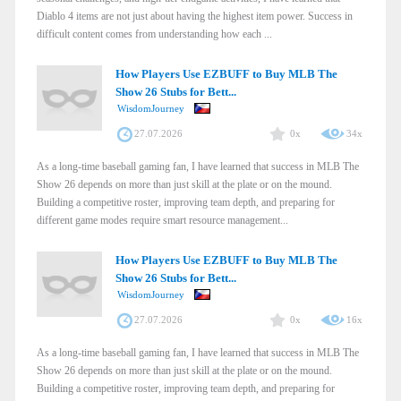
Diablo 4 items are not just about having the highest item power. Success in
difficult content comes from understanding how each ...
How Players Use EZBUFF to Buy MLB The
Show 26 Stubs for Bett...
WisdomJourney
27.07.2026
0x
34x
As a long-time baseball gaming fan, I have learned that success in MLB The
Show 26 depends on more than just skill at the plate or on the mound.
Building a competitive roster, improving team depth, and preparing for
different game modes require smart resource management...
How Players Use EZBUFF to Buy MLB The
Show 26 Stubs for Bett...
WisdomJourney
27.07.2026
0x
16x
As a long-time baseball gaming fan, I have learned that success in MLB The
Show 26 depends on more than just skill at the plate or on the mound.
Building a competitive roster, improving team depth, and preparing for