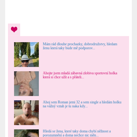
Mám rád dlouhe prochazky, dobrodružstvy, hledam
ženu která taky bude mě podporov...
Ahojte jsem mladá zábavná zlobiva sportovní holka
která si chce užít a s přáteli...
Ahoj sem Roman jemi 32 a sem single a hledám holku
na vážný vztah je tu naka kdy...
Hledá se žena, které taky doma chybí něžnost a
porozumnění a doma nechce nic měn...