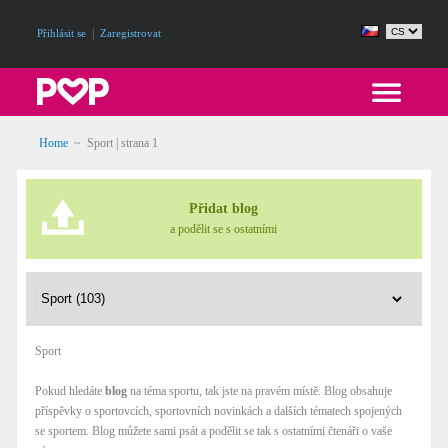
|
Přihlásit se
Zaregistrovat
Home
~
Sport
| strana 1
Přidat blog
a podělit se s ostatními
Sport
Pokud hledáte
blog
na téma sportu, tak jste na pravém místě. Blog obsahuje
příspěvky o sportovcích, sportovních novinkách a dalších tématech spojených
se sportem. Blog můžete sami psát a podělit se tak s ostatními čtenáři o vaše