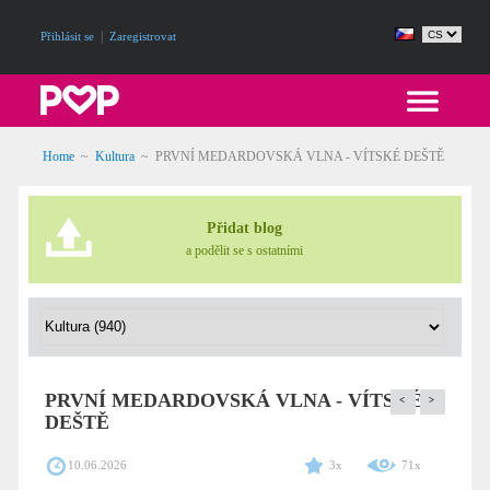
|
Přihlásit se
Zaregistrovat
Home
~
Kultura
~
PRVNÍ MEDARDOVSKÁ VLNA - VÍTSKÉ DEŠTĚ
Přidat blog
a podělit se s ostatními
PRVNÍ MEDARDOVSKÁ VLNA - VÍTSKÉ
<
>
DEŠTĚ
10.06.2026
3x
71x