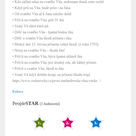
• Kdo začíná sekat na svatého Víta, nedostane domů seno suché.
• Když prší na Víta, bude pršet i na Jána.
• Od svatého Víta až k Janu mnoho deště.
• Prší-li na svatého Víta, prší 31 dní.
• Svatý Vít dává trávě pít.
• Déšť na svatého Víta - špatná budou žita.
• Déšť o svatém Vítu škodí ječmeni i žitu.
• Mokrý den 15. června ječmenu velmi škodí. (z roku 1793)
• Nesej na svatého Víta – škoda žita!
• Prší-li na svatého Víta, bývá špatná sklizeň žita.
• Prší-li na svatého Víta, jest úrodný rok, ale žádný ječmen.
• Prší-li o svatém Vítu, škodí to žitu.
• Svatý Vít když deštěm kropí, na ječmeni škodu tropí.
https://www.ceskezvyky.cz/prvni-medardovska-vlna-vitske.../
Kultura
People
STAR
(1 hodnocení)