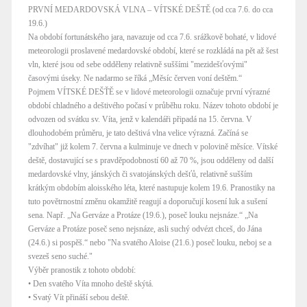
PRVNÍ MEDARDOVSKÁ VLNA – VÍTSKÉ DEŠTĚ (od cca 7.6. do cca
19.6.)
Na období fortunátského jara, navazuje od cca 7.6. srážkově bohaté, v lidové
meteorologii proslavené medardovské období, které se rozkládá na pět až šest
vln, které jsou od sebe odděleny relativně suššími "mezidešťovými"
časovými úseky. Ne nadarmo se říká „Měsíc červen voní deštěm.“
Pojmem VÍTSKÉ DEŠŤĚ se v lidové meteorologii označuje první výrazné
období chladného a deštivého počasí v průběhu roku. Název tohoto období je
odvozen od svátku sv. Víta, jenž v kalendáři připadá na 15. června. V
dlouhodobém průměru, je tato deštivá vlna velice výrazná. Začíná se
"zdvíhat" již kolem 7. června a kulminuje ve dnech v polovině měsíce. Vítské
deště, dostavující se s pravděpodobností 60 až 70 %, jsou odděleny od další
medardovské vlny, jánských či svatojánských dešťů, relativně sušším
krátkým obdobím aloisského léta, které nastupuje kolem 19.6. Pranostiky na
tuto povětrnostní změnu okamžitě reagují a doporučují kosení luk a sušení
sena. Např. „Na Gerváze a Protáze (19.6.), poseč louku nejsnáze.“ „Na
Gerváze a Protáze poseč seno nejsnáze, asli suchý odvézt chceš, do Jána
(24.6.) si pospěš.“ nebo "Na svatého Aloise (21.6.) poseč louku, neboj se a
svezeš seno suché."
Výběr pranostik z tohoto období:
• Den svatého Víta mnoho deště skýtá.
• Svatý Vít přináší sebou deště.