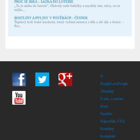
PROČ SE ŘÍKÁ - SÁZKA DO LOTERIE
„To je sázka do lutorie“, říkávaly naše babičky a myslely tím, něco, co se
může,...
ROSTLINY A BYLINY V POVĚRÁCH - ČESNEK
Štiplavý král české kuchyně, který vyhání nemoci z těla a zlé síly z domu. -
Pro...
O
PeopleLovePeople
Aktuality
O nás, o našem
týmu
Soutěže
Nápověda, FAQ
Kontakty
Kontaktní