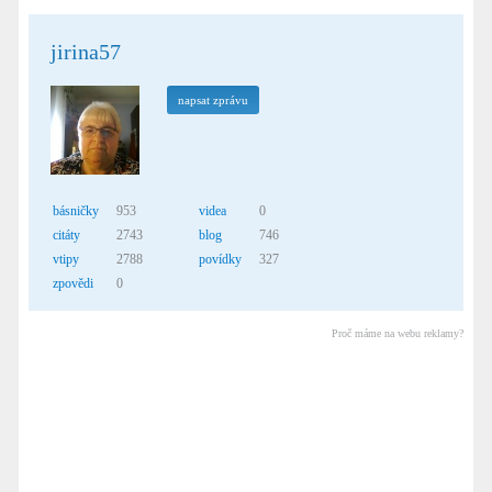
jirina57
napsat zprávu
básničky
953
videa
0
citáty
2743
blog
746
vtipy
2788
povídky
327
zpovědi
0
Proč máme na webu reklamy?