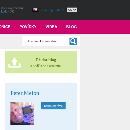
dnes má svátek:
Česká republika
/
Lada
(38)
DNICE
POVÍDKY
VIDEA
BLOG
Přidat blog
a podělit se s ostatními
Peter.Melon
napsat zprávu