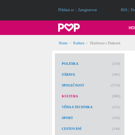
Přihlásit se
|
Zaregistrovat
RSS
|
Do
HO
Home
~
Kultura
~
Zkušenost s Diakonií
POLITIKA
(254)
ZÁBAVA
(581)
SPOLEČNOST
(2753)
(941)
KULTURA
VĚDA A TECHNIKA
(231)
SPORT
(103)
CESTOVÁNÍ
(140)