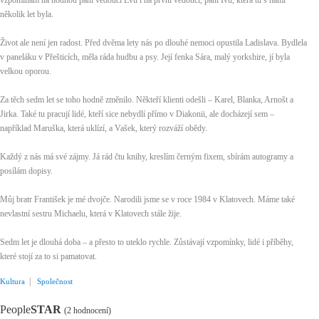
vzpomínám na hodnou paní vedoucí Evu i na první vedoucí, paní Ivu, která tu s námi
několik let byla.
Život ale není jen radost. Před dvěma lety nás po dlouhé nemoci opustila Ladislava. Bydlela
v paneláku v Přešticích, měla ráda hudbu a psy. Její fenka Sára, malý yorkshire, jí byla
velkou oporou.
Za těch sedm let se toho hodně změnilo. Někteří klienti odešli – Karel, Blanka, Arnošt a
Jirka. Také tu pracují lidé, kteří sice nebydlí přímo v Diakonii, ale docházejí sem –
například Maruška, která uklízí, a Vašek, který rozváží obědy.
Každý z nás má své zájmy. Já rád čtu knihy, kreslím černým fixem, sbírám autogramy a
posílám dopisy.
Můj bratr František je mé dvojče. Narodili jsme se v roce 1984 v Klatovech. Máme také
nevlastní sestru Michaelu, která v Klatovech stále žije.
Sedm let je dlouhá doba – a přesto to uteklo rychle. Zůstávají vzpomínky, lidé i příběhy,
které stojí za to si pamatovat.
|
Kultura
Společnost
People
STAR
(2 hodnocení)