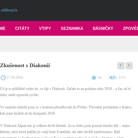
 oblíbených
ME
CITÁTY
VTIPY
SEZNAMKA
BÁSNIČKY
ZPOVĚ
Zkušenost s Diakonií
<
>
27.04.2026
4x
157x
Už je to přibližně sedm let, co žiji v Diakonii. Začalo to na podzim roku 2018 – a čas od té
doby utekl opravdu rychle.
Ve stejném období jsme se s bratrem přestěhovali do Přeštic. Původně pocházíme z Klatov,
kde jsme bydleli až do listopadu 2018.
V Diakonii Západ nás je celkem devět klientů. Za tu dobu jsem poznal mnoho lidí – nejen
klienty, mezi které patřím já i můj bratr František, ale také skvělé zaměstnance. Rád