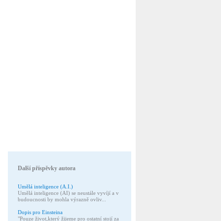
Další příspěvky autora
Umělá inteligence (A.I.)
Umělá inteligence (AI) se neustále vyvíjí a v
budoucnosti by mohla výrazně ovliv...
Dopis pro Einsteina
"Pouze život,který žijeme pro ostatní stojí za