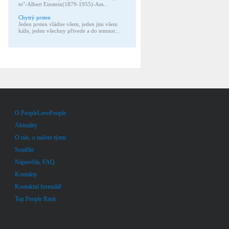
to"-Albert Einstein(1879-1955)-Am...
Chytrý prsten
Jeden prsten vládne všem, jeden jim všem
káže, jeden všechny přivede a do temnot...
O PeopleLovePeople
Aktuality
O nás, o našem týmu
Soutěže
Nápověda, FAQ
Kontakty
Kontaktní formulář
Top People Rank