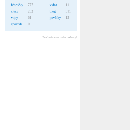
básničky
777
videa
11
citáty
232
blog
311
vtipy
61
povídky
15
zpovědi
0
Proč máme na webu reklamy?