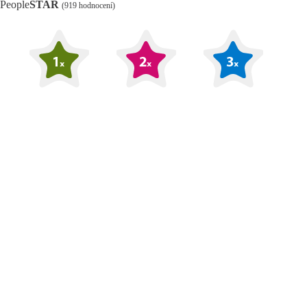
People
STAR
(919 hodnocení)