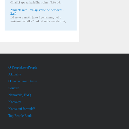
číhající zpoza každého rohu. Naše dě...
Zmrazte mě! - volají smrtelně nemocní -
2.díl
Dá se to označit jako hyenismus, nebo
seriózní nabídka? Pokud selže standardní, ...
O PeopleLovePeople
Aktuality
O nás, o našem týmu
Soutěže
Nápověda, FAQ
Kontakty
Kontaktní formulář
Top People Rank