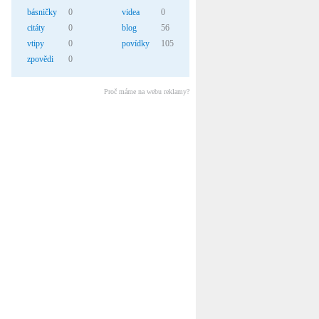
básničky
0
videa
0
citáty
0
blog
56
vtipy
0
povídky
105
zpovědi
0
Proč máme na webu reklamy?