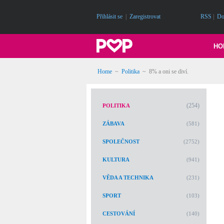
Přihlásit se
|
Zaregistrovat
RSS
|
Do
HO
Home
~
Politika
~
8% a oni se diví.
(254)
POLITIKA
ZÁBAVA
(581)
SPOLEČNOST
(2752)
KULTURA
(941)
VĚDA A TECHNIKA
(231)
SPORT
(103)
CESTOVÁNÍ
(140)