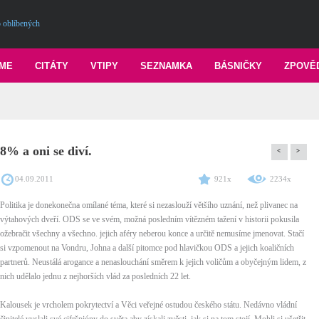
 oblíbených
ME
CITÁTY
VTIPY
SEZNAMKA
BÁSNIČKY
ZPOVĚ
8% a oni se diví.
<
>
04.09.2011
921x
2234x
Politika je donekonečna omílané téma, které si nezaslouží většího uznání, než plivanec na
výtahových dveří. ODS se ve svém, možná posledním vítězném tažení v historii pokusila
ožebračit všechny a všechno. jejich aféry neberou konce a určitě nemusíme jmenovat. Stačí
si vzpomenout na Vondru, Johna a další pitomce pod hlavičkou ODS a jejich koaličních
partnerů. Neustálá arogance a nenaslouchání směrem k jejich voličům a obyčejným lidem, z
nich udělalo jednu z nejhorších vlád za posledních 22 let.
Kalousek je vrcholem pokrytectví a Věci veřejné ostudou českého státu. Nedávno vládní