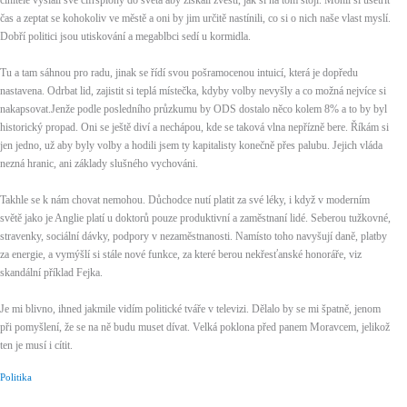
činitelé vyslali své cifršpióny do světa aby získali zvěsti, jak si na tom stojí. Mohli si ušetřit
čas a zeptat se kohokoliv ve městě a oni by jim určitě nastínili, co si o nich naše vlast myslí.
Dobří politici jsou utiskování a megablbci sedí u kormidla.
Tu a tam sáhnou pro radu, jinak se řídí svou pošramocenou intuicí, která je dopředu
nastavena. Odrbat lid, zajistit si teplá místečka, kdyby volby nevyšly a co možná nejvíce si
nakapsovat.Jenže podle posledního průzkumu by ODS dostalo něco kolem 8% a to by byl
historický propad. Oni se ještě diví a nechápou, kde se taková vlna nepřízně bere. Říkám si
jen jedno, už aby byly volby a hodili jsem ty kapitalisty konečně přes palubu. Jejich vláda
nezná hranic, ani základy slušného vychováni.
Takhle se k nám chovat nemohou. Důchodce nutí platit za své léky, i když v moderním
světě jako je Anglie platí u doktorů pouze produktivní a zaměstnaní lidé. Seberou tužkovné,
stravenky, sociální dávky, podpory v nezaměstnanosti. Namísto toho navyšují daně, platby
za energie, a vymýšlí si stále nové funkce, za které berou nekřesťanské honoráře, viz
skandální příklad Fejka.
Je mi blivno, ihned jakmile vidím politické tváře v televizi. Dělalo by se mi špatně, jenom
při pomyšlení, že se na ně budu muset dívat. Velká poklona před panem Moravcem, jelikož
ten je musí i cítit.
Politika