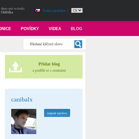
dnes má svátek:
Česká republika
/
Oldřiška
DNICE
POVÍDKY
VIDEA
BLOG
Přidat blog
a podělit se s ostatními
canibalx
napsat zprávu