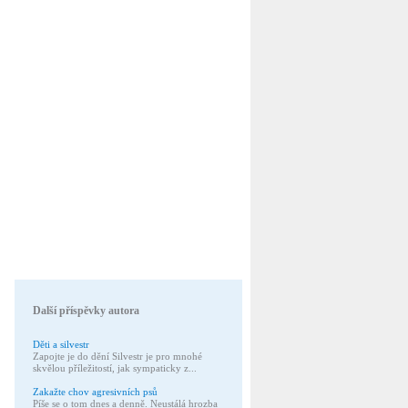
Další příspěvky autora
Děti a silvestr
Zapojte je do dění Silvestr je pro mnohé
skvělou příležitostí, jak sympaticky z...
Zakažte chov agresivních psů
Píše se o tom dnes a denně. Neustálá hrozba