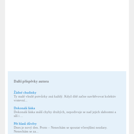
Další příspěvky autora
Žádné chudinky
Ty malé vlezlé potvůrky zná každý. Když dítě začne navštěvovat kolektiv
vrstevní...
Dokonalá láska
Dokonalá láska snáší chyby druhých, nepodivuje se nad jejich slabostmi a
sílí i ...
Pět hlasů důvěry
Dnes je nový den. Proto – Nenechám se spoutat včerejšími nezdary.
Nenechám se za...