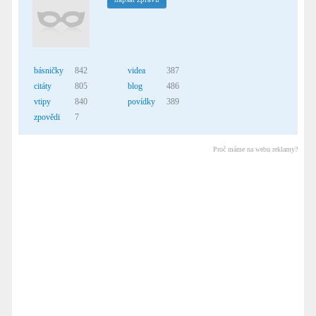
básničky
842
videa
387
citáty
805
blog
486
vtipy
840
povídky
389
zpovědi
7
Proč máme na webu reklamy?