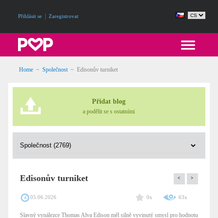
|
Přihlásit se
Zaregistrovat
Home
~
Společnost
~
Edisonův turniket
Přidat blog
a podělit se s ostatními
Edisonův turniket
<
>
05.06.2026
0x
63x
Slavný vynálezce Thomas Alva Edison měl silně vyvinutý smysl pro hodnotu