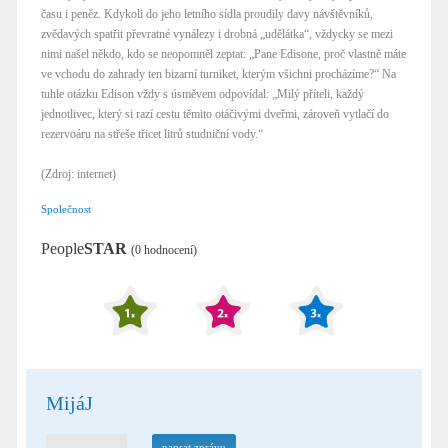
času i peněz. Kdykoli do jeho letního sídla proudily davy návštěvníků,
zvědavých spatřit převratné vynálezy i drobná „udělátka“, vždycky se mezi
nimi našel někdo, kdo se neopomněl zeptat: „Pane Edisone, proč vlastně máte
ve vchodu do zahrady ten bizarní turniket, kterým všichni procházíme?“ Na
tuhle otázku Edison vždy s úsměvem odpovídal: „Milý příteli, každý
jednotlivec, který si razí cestu těmito otáčivými dveřmi, zároveň vytlačí do
rezervoáru na střeše třicet litrů studniční vody.“
(Zdroj: internet)
Společnost
People
STAR
(0 hodnocení)
MijáJ
napsat zprávu