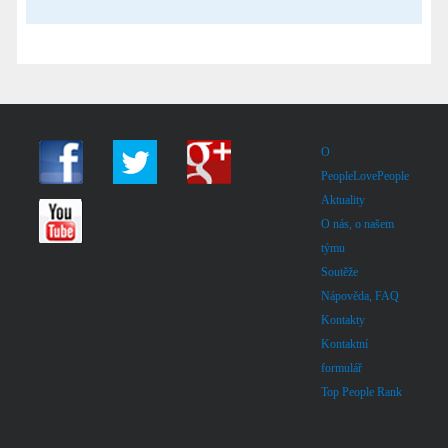
O
PeopleLovePeople
Aktuality
O nás, o našem
týmu
Soutěže
Nápověda, FAQ
Kontakty
Kontaktní
formulář
Top People Rank