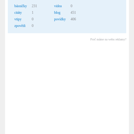
básničky
231
videa
0
citáty
1
blog
451
vtipy
0
povídky
406
zpovědi
0
Proč máme na webu reklamy?