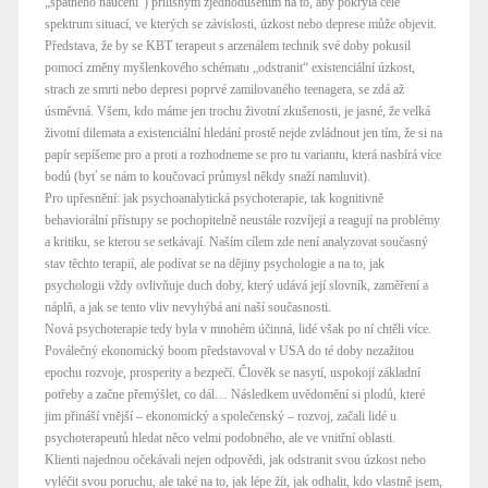
„špatného naučení“) přílišným zjednodušením na to, aby pokryla celé
spektrum situací, ve kterých se závislosti, úzkost nebo deprese může objevit.
Představa, že by se KBT terapeut s arzenálem technik své doby pokusil
pomocí změny myšlenkového schématu „odstranit“ existenciální úzkost,
strach ze smrti nebo depresi poprvé zamilovaného teenagera, se zdá až
úsměvná. Všem, kdo máme jen trochu životní zkušenosti, je jasné, že velká
životní dilemata a existenciální hledání prostě nejde zvládnout jen tím, že si na
papír sepíšeme pro a proti a rozhodneme se pro tu variantu, která nasbírá více
bodů (byť se nám to koučovací průmysl někdy snaží namluvit).
Pro upřesnění: jak psychoanalytická psychoterapie, tak kognitivně
behaviorální přístupy se pochopitelně neustále rozvíjejí a reagují na problémy
a kritiku, se kterou se setkávají. Naším cílem zde není analyzovat současný
stav těchto terapií, ale podívat se na dějiny psychologie a na to, jak
psychologii vždy ovlivňuje duch doby, který udává její slovník, zaměření a
náplň, a jak se tento vliv nevyhýbá ani naší současnosti.
Nová psychoterapie tedy byla v mnohém účinná, lidé však po ní chtěli více.
Poválečný ekonomický boom představoval v USA do té doby nezažitou
epochu rozvoje, prosperity a bezpečí. Člověk se nasytí, uspokojí základní
potřeby a začne přemýšlet, co dál… Následkem uvědomění si plodů, které
jim přináší vnější – ekonomický a společenský – rozvoj, začali lidé u
psychoterapeutů hledat něco velmi podobného, ale ve vnitřní oblasti.
Klienti najednou očekávali nejen odpovědi, jak odstranit svou úzkost nebo
vyléčit svou poruchu, ale také na to, jak lépe žít, jak odhalit, kdo vlastně jsem,