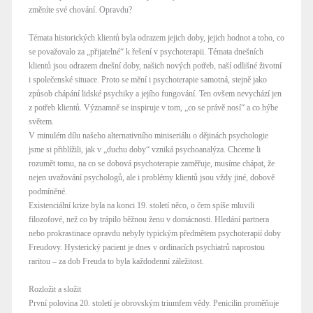
změníte své chování. Opravdu?
Témata historických klientů byla odrazem jejich doby, jejich hodnot a toho, co
se považovalo za „přijatelné“ k řešení v psychoterapii. Témata dnešních
klientů jsou odrazem dnešní doby, našich nových potřeb, naší odlišné životní
i společenské situace. Proto se mění i psychoterapie samotná, stejně jako
způsob chápání lidské psychiky a jejího fungování. Ten ovšem nevychází jen
z potřeb klientů. Významně se inspiruje v tom, „co se právě nosí“ a co hýbe
světem.
V minulém dílu našeho alternativního miniseriálu o dějinách psychologie
jsme si přiblížili, jak v „duchu doby“ vzniká psychoanalýza. Chceme li
rozumět tomu, na co se dobová psychoterapie zaměřuje, musíme chápat, že
nejen uvažování psychologů, ale i problémy klientů jsou vždy jiné, dobově
podmíněné.
Existenciální krize byla na konci 19. století něco, o čem spíše mluvili
filozofové, než co by trápilo běžnou ženu v domácnosti. Hledání partnera
nebo prokrastinace opravdu nebyly typickým předmětem psychoterapií doby
Freudovy. Hysterický pacient je dnes v ordinacích psychiatrů naprostou
raritou – za dob Freuda to byla každodenní záležitost.
Rozložit a složit
První polovina 20. století je obrovským triumfem vědy. Penicilin proměňuje