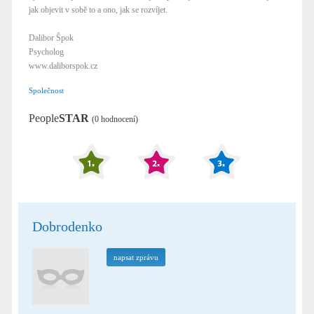
jak objevit v sobě to a ono, jak se rozvíjet.
Dalibor Špok
Psycholog
www.daliborspok.cz
Společnost
People
STAR
(0 hodnocení)
Dobrodenko
napsat zprávu