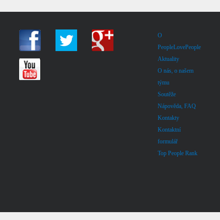
O
PeopleLovePeople
Aktuality
O nás, o našem
týmu
Soutěže
Nápověda, FAQ
Kontakty
Kontaktní
formulář
Top People Rank