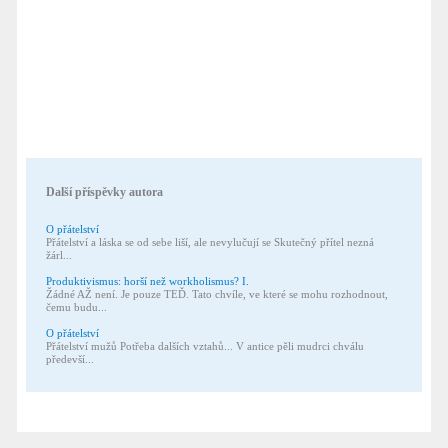
Další příspěvky autora
O přátelství
Přátelství a láska se od sebe liší, ale nevylučují se Skutečný přítel nezná
žárl...
Produktivismus: horší než workholismus? I.
Žádné AŽ není. Je pouze TEĎ. Tato chvíle, ve které se mohu rozhodnout,
čemu budu...
O přátelství
Přátelství mužů Potřeba dalších vztahů... V antice pěli mudrci chválu
předevší...