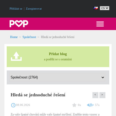
|
Přihlásit se
Zaregistrovat
Home
~
Společnost
~
Hledá se jednoduché řešení
Přidat blog
a podělit se s ostatními
Hledá se jednoduché řešení
<
>
08.06.2026
0x
57x
Za vaše špatné chování může vaše špatné myšlení. Změňte tento vzorec a