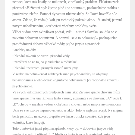
nemoci, které nás kosily po milionech, v neškodný problém. Elektřina zcela
převrací náš životní styl: žijeme plně i po soumraku, posloucháme rozhlas a
používáme telefon. Pomocí dynamitu trháme skály. Snílkové hovoří o síle
atomu. Zdá se, že věda (nikoli jen technický pokrok jako v 19. století) je nyní
novým náboženstvím, které vyřeší všechny problémy světa.
Vědci budou brzy ovlivňovat počasí, svět… a jistě i člověka, soudilo se v
naivním dobovém optimismu. A opravdu se o to pokoušejí – pochopitelně
prostřednictví dobové vědecké módy, jejího jazyka a pravidel:
• analýzy na díly
• hledání zákonů po vzoru přírodní vědy
• zaměření se na to, co je viditelné a měřitelné
• hledání lineárních, přímých vztahů mezi jevy.
V reakci na nefunkčnost některých snah psychoanalýzy se objevuje
behaviorismus a jeho dcera: kognitivně behaviorální (či racionálně emoční)
psychoterapie.
Ve svých jednoznačných předpisech nám říká: Za vaše špatné chování může
vaše špatné myšlení. Změňte tento vzorec, a změníte své chování. „A“ vede k
„B“, chyby v myšlení vedou k chybám v chování nebo nesprávným emocím.
Učte se své vzorce napravovat takto a takto. Toto je nejlepší recept. Na angínu
berte penicilín, na úzkost přepište své katastrofické scénáře. Zde jsou
techniky, které fungují.
Toto uvažování jasně přejímá způsob, který byl v dobovém jazyce vědy
moderní a jediný přijatelný. Z hlediska historie psychologie byl tento posun