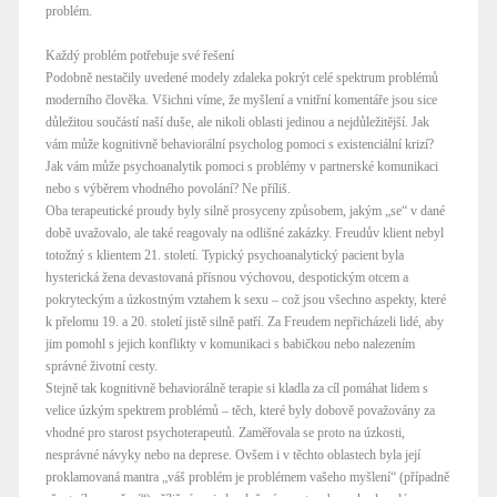
problém.
Každý problém potřebuje své řešení
Podobně nestačily uvedené modely zdaleka pokrýt celé spektrum problémů
moderního člověka. Všichni víme, že myšlení a vnitřní komentáře jsou sice
důležitou součástí naší duše, ale nikoli oblasti jedinou a nejdůležitější. Jak
vám může kognitivně behaviorální psycholog pomoci s existenciální krizí?
Jak vám může psychoanalytik pomoci s problémy v partnerské komunikaci
nebo s výběrem vhodného povolání? Ne příliš.
Oba terapeutické proudy byly silně prosyceny způsobem, jakým „se“ v dané
době uvažovalo, ale také reagovaly na odlišné zakázky. Freudův klient nebyl
totožný s klientem 21. století. Typický psychoanalytický pacient byla
hysterická žena devastovaná přísnou výchovou, despotickým otcem a
pokryteckým a úzkostným vztahem k sexu – což jsou všechno aspekty, které
k přelomu 19. a 20. století jistě silně patří. Za Freudem nepřicházeli lidé, aby
jim pomohl s jejich konflikty v komunikaci s babičkou nebo nalezením
správné životní cesty.
Stejně tak kognitivně behaviorálně terapie si kladla za cíl pomáhat lidem s
velice úzkým spektrem problémů – těch, které byly dobově považovány za
vhodné pro starost psychoterapeutů. Zaměřovala se proto na úzkosti,
nesprávné návyky nebo na deprese. Ovšem i v těchto oblastech byla její
proklamovaná mantra „váš problém je problémem vašeho myšlení“ (případně