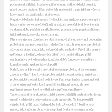
pochopitelně důležitý. Psychoterapii bylo nutno opřít o vědecké poznání,
nikoli pouze o intuitivní líčení dobových intelektuálů o tom, jaké nestvůry se
kde v mysli nacházejí a jak s nimi bojovat.
Kognitivně behaviorální proudy (i vědecká snaha analyzovat psychoterapii a
hledat v ní to, co je skutečně účinné) se ukázaly jako efektivní. Nová terapie
ve zlomku doby potřebné na několikaletou psychoanalýzu pomáhala lidem s
jejich úzkostmi, zlozvyky nebo starostmi.
Přes svou zjevnou užitečnost se však tento nový přístup nevyhnul podobným
problémům jako psychoanalýza – především v tom, že se u mnoha problémů
a životních situací ukázal jako nefunkční nebo nevhodný. Právě díky snaze o
měřitelnost a hledání „jednotlivých dílků“ byly mnohé přístupy příliš
extrémními ve své jednoduchosti, než aby dobře fungovaly a pomáhaly v
komplikovaném spektru lidských potíží.
Každý, kdo se kdy setkal s jakýmkoli osobním problém, ví, že je to nejen
„vzorec myšlení“, který ovládá problematické chování, ale je to stejně tak i
problematické chování, které vede k vytváření nesprávných vzorců myšlení.
Jsou to nejen myšlenky, které spouštějí nepříjemné emoce, ale také
nepříjemné emoce, které vytvářejí naše nepříjemné myšlenky.
Tento cirkulární (a ve skutečnosti ještě daleko složitější) vztah původní formy
terapií, vycházející z behaviorismu, zcela ignorovaly. Na komplexnější
chápání bylo příliš brzo. Heslem doby bylo „A vede k B“, bacil vyvolá
nemoc, jiskra zažehne plyn, tvoje nesprávná úvaha vyvolá tento emoční