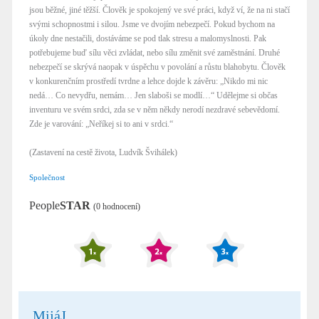
jsou běžné, jiné těžší. Člověk je spokojený ve své práci, když ví, že na ni stačí
svými schopnostmi i silou. Jsme ve dvojím nebezpečí. Pokud bychom na
úkoly dne nestačili, dostáváme se pod tlak stresu a malomyslnosti. Pak
potřebujeme buď sílu věci zvládat, nebo sílu změnit své zaměstnání. Druhé
nebezpečí se skrývá naopak v úspěchu v povolání a růstu blahobytu. Člověk
v konkurenčním prostředí tvrdne a lehce dojde k závěru: „Nikdo mi nic
nedá… Co nevydřu, nemám… Jen slaboši se modlí…“ Udělejme si občas
inventuru ve svém srdci, zda se v něm někdy nerodí nezdravé sebevědomí.
Zde je varování: „Neříkej si to ani v srdci.“
(Zastavení na cestě života, Ludvík Švihálek)
Společnost
People
STAR
(0 hodnocení)
MijáJ