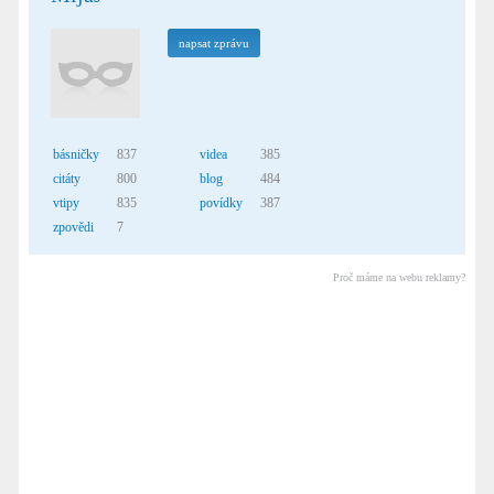
napsat zprávu
básničky
837
videa
385
citáty
800
blog
484
vtipy
835
povídky
387
zpovědi
7
Proč máme na webu reklamy?