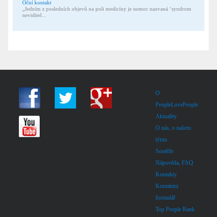
Oční kontakt
„Jedním z posledních objevů na poli medicíny je nemoc nazvaná ‘syndrom
neviditel...
O
PeopleLovePeople
Aktuality
O nás, o našem
týmu
Soutěže
Nápověda, FAQ
Kontakty
Kontaktní
formulář
Top People Rank