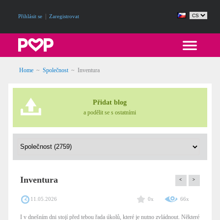
|
Přihlásit se
Zaregistrovat
Home
~
Společnost
~
Inventura
Přidat blog
a podělit se s ostatními
Inventura
<
>
11.05.2026
0x
66x
I v dnešním dni stojí před tebou řada úkolů, které je nutno zvládnout. Některé