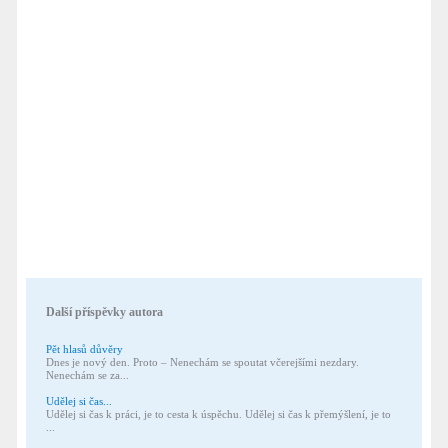
Další příspěvky autora
Pět hlasů důvěry
Dnes je nový den. Proto – Nenechám se spoutat včerejšími nezdary.
Nenechám se za...
Udělej si čas...
Udělej si čas k práci, je to cesta k úspěchu. Udělej si čas k přemýšlení, je to
...