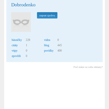
Dobrodenko
napsat zprávu
básničky
228
videa
0
citáty
1
blog
445
vtipy
0
povídky
400
zpovědi
0
Proč máme na webu reklamy?