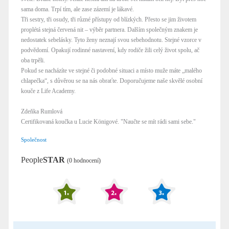
sama doma. Trpí tím, ale zase zázemí je lákavé.
Tři sestry, tři osudy, tři různé přístupy od blízkých. Přesto se jim životem
proplétá stejná červená nit – výběr partnera. Dalším společným znakem je
nedostatek sebelásky. Tyto ženy neznají svou sebehodnotu. Stejné vzorce v
podvědomí. Opakují rodinné nastavení, kdy rodiče žili celý život spolu, ač
oba trpěli.
Pokud se nacházíte ve stejné či podobné situaci a místo muže máte „malého
chlapečka“, s důvěrou se na nás obraťte. Doporučujeme naše skvělé osobní
kouče z Life Academy.
Zdeňka Rumlová
Certifikovaná koučka u Lucie Königové. "Naučte se mít rádi sami sebe."
Společnost
People
STAR
(0 hodnocení)