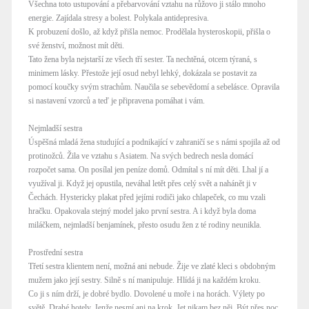
Všechna toto ustupování a přebarvování vztahu na růžovo ji stálo mnoho
energie. Zajídala stresy a bolest. Polykala antidepresiva.
K probuzení došlo, až když přišla nemoc. Prodělala hysteroskopii, přišla o
své ženství, možnost mít děti.
Tato žena byla nejstarší ze všech tří sester. Ta nechtěná, otcem týraná, s
minimem lásky. Přestože její osud nebyl lehký, dokázala se postavit za
pomocí koučky svým strachům. Naučila se sebevědomí a sebelásce. Opravila
si nastavení vzorců a teď je připravena pomáhat i vám.
Nejmladší sestra
Úspěšná mladá žena studující a podnikající v zahraničí se s námi spojila až od
protinožců. Žila ve vztahu s Asiatem. Na svých bedrech nesla domácí
rozpočet sama. On posílal jen peníze domů. Odmítal s ní mít děti. Lhal jí a
využíval ji. Když jej opustila, neváhal letět přes celý svět a nahánět ji v
Čechách. Hystericky plakat před jejími rodiči jako chlapeček, co mu vzali
hračku. Opakovala stejný model jako první sestra. A i když byla doma
miláčkem, nejmladší benjamínek, přesto osudu žen z té rodiny neunikla.
Prostřední sestra
Třetí sestra klientem není, možná ani nebude. Žije ve zlaté kleci s obdobným
mužem jako její sestry. Silně s ní manipuluje. Hlídá ji na každém kroku.
Co ji s ním drží, je dobré bydlo. Dovolené u moře i na horách. Výlety po
světě. Drahé hotely. Jenže nesmí ani na krok. Jet nikam bez něj. Být přes noc