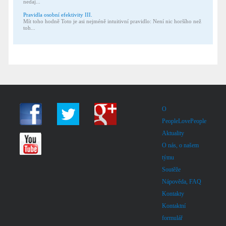
nedaj...
Pravidla osobní efektivity III.
Mít toho hodně Toto je asi nejméně intuitivní pravidlo: Není nic horšího než
toh...
O
PeopleLovePeople
Aktuality
O nás, o našem
týmu
Soutěže
Nápověda, FAQ
Kontakty
Kontaktní
formulář