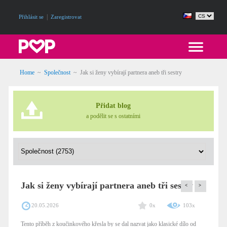
|
Přihlásit se
Zaregistrovat
Home
~
Společnost
~
Jak si ženy vybírají partnera aneb tři sestry
Přidat blog
a podělit se s ostatními
Jak si ženy vybírají partnera aneb tři sestry
<
>
20.05.2026
0x
103x
Tento příběh z koučinkového křesla by se dal nazvat jako klasické dílo od