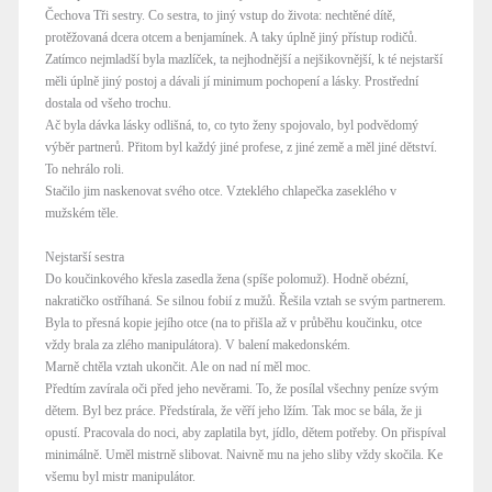
Čechova Tři sestry. Co sestra, to jiný vstup do života: nechtěné dítě,
protěžovaná dcera otcem a benjamínek. A taky úplně jiný přístup rodičů.
Zatímco nejmladší byla mazlíček, ta nejhodnější a nejšikovnější, k té nejstarší
měli úplně jiný postoj a dávali jí minimum pochopení a lásky. Prostřední
dostala od všeho trochu.
Ač byla dávka lásky odlišná, to, co tyto ženy spojovalo, byl podvědomý
výběr partnerů. Přitom byl každý jiné profese, z jiné země a měl jiné dětství.
To nehrálo roli.
Stačilo jim naskenovat svého otce. Vzteklého chlapečka zaseklého v
mužském těle.
Nejstarší sestra
Do koučinkového křesla zasedla žena (spíše polomuž). Hodně obézní,
nakratičko ostříhaná. Se silnou fobií z mužů. Řešila vztah se svým partnerem.
Byla to přesná kopie jejího otce (na to přišla až v průběhu koučinku, otce
vždy brala za zlého manipulátora). V balení makedonském.
Marně chtěla vztah ukončit. Ale on nad ní měl moc.
Předtím zavírala oči před jeho nevěrami. To, že posílal všechny peníze svým
dětem. Byl bez práce. Předstírala, že věří jeho lžím. Tak moc se bála, že ji
opustí. Pracovala do noci, aby zaplatila byt, jídlo, dětem potřeby. On přispíval
minimálně. Uměl mistrně slibovat. Naivně mu na jeho sliby vždy skočila. Ke
všemu byl mistr manipulátor.