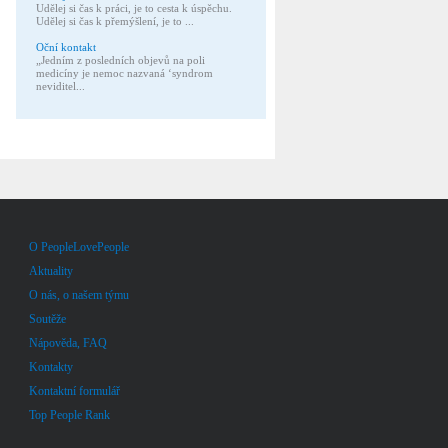
Udělej si čas k práci, je to cesta k úspěchu.
Udělej si čas k přemýšlení, je to ...
Oční kontakt
„Jedním z posledních objevů na poli
medicíny je nemoc nazvaná ‘syndrom
neviditel...
O PeopleLovePeople
Aktuality
O nás, o našem týmu
Soutěže
Nápověda, FAQ
Kontakty
Kontaktní formulář
Top People Rank