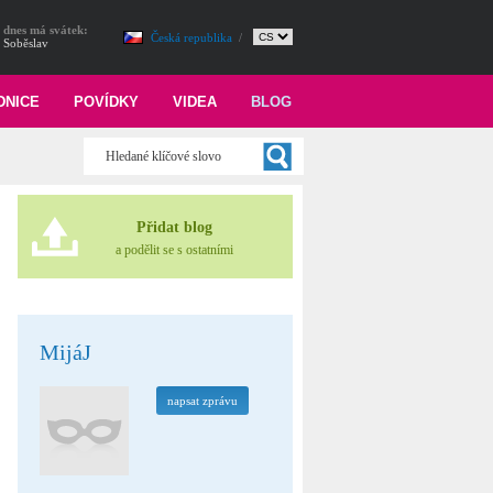
dnes má svátek:
Česká republika
/
Soběslav
DNICE
POVÍDKY
VIDEA
BLOG
Přidat blog
a podělit se s ostatními
MijáJ
napsat zprávu