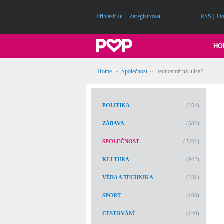
Přihlásit se
|
Zaregistrovat
RSS
|
Do
HO
Home
~
Společnost
~
Jednosměrná ulice?
POLITIKA
(254)
ZÁBAVA
(582)
(2761)
SPOLEČNOST
KULTURA
(942)
VĚDA A TECHNIKA
(231)
SPORT
(103)
CESTOVÁNÍ
(140)