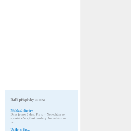
Další příspěvky autora
Pět hlasů důvěry
Dnes je nový den. Proto – Nenechám se
spoutat včerejšími nezdary. Nenechám se
za...
Udělej si čas...