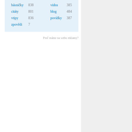
básničky
838
videa
385
citáty
801
blog
484
vtipy
836
povídky
387
zpovědi
7
Proč máme na webu reklamy?