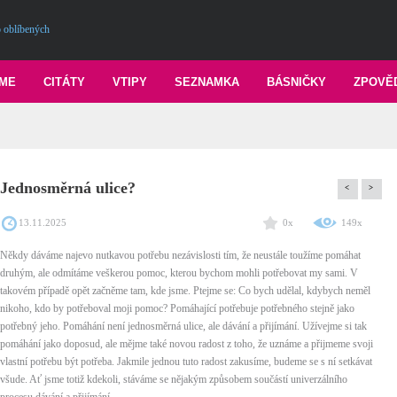
 oblíbených
ME
CITÁTY
VTIPY
SEZNAMKA
BÁSNIČKY
ZPOVĚ
Jednosměrná ulice?
<
>
13.11.2025
0x
149x
Někdy dáváme najevo nutkavou potřebu nezávislosti tím, že neustále toužíme pomáhat
druhým, ale odmítáme veškerou pomoc, kterou bychom mohli potřebovat my sami. V
takovém případě opět začněme tam, kde jsme. Ptejme se: Co bych udělal, kdybych neměl
nikoho, kdo by potřeboval moji pomoc? Pomáhající potřebuje potřebného stejně jako
potřebný jeho. Pomáhání není jednosměrná ulice, ale dávání a přijímání. Užívejme si tak
pomáhání jako doposud, ale mějme také novou radost z toho, že uznáme a přijmeme svoji
vlastní potřebu být potřeba. Jakmile jednou tuto radost zakusíme, budeme se s ní setkávat
všude. Ať jsme totiž kdekoli, stáváme se nějakým způsobem součástí univerzálního