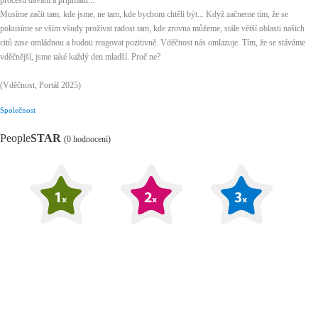
procesu dávání a přijímání...
Musíme začít tam, kde jsme, ne tam, kde bychom chtěli být... Když začneme tím, že se
pokusíme se vším všudy prožívat radost tam, kde zrovna můžeme, stále větší oblasti našich
citů zase omládnou a budou reagovat pozitivně. Vděčnost nás omlazuje. Tím, že se stáváme
vděčnější, jsme také každý den mladší. Proč ne?
(Vděčnost, Portál 2025)
Společnost
People
STAR
(0 hodnocení)