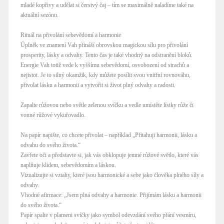
mladé kopřivy a udělat si čerstvý čaj – tím se maximálně naladíme také na
aktuální sezónu.
Rituál na přivolání sebevědomí a harmonie
Úplněk ve znamení Vah přináší obrovskou magickou sílu pro přivolání
prosperity, lásky a odvahy. Tento čas je také vhodný na odstranění bloků.
Energie Vah totiž vede k vyššímu sebevědomí, osvobození od strachů a
nejistot. Je to silný okamžik, kdy můžete posílit svou vnitřní rovnováhu,
přivolat lásku a harmonii a vytvořit si život plný odvahy a radosti.
Zapalte růžovou nebo světle zelenou svíčku a vedle umístěte lístky růže či
vonné růžové vykuřovadlo.
Na papír napište, co chcete přivolat – například „Přitahuji harmonii, lásku a
odvahu do svého života.“
Zavřete oči a představte si, jak vás obklopuje jemné růžové světlo, které vás
naplňuje klidem, sebevědomím a láskou.
Vizualizujte si vztahy, které jsou harmonické a sebe jako člověka plného síly a
odvahy.
Vhodné afirmace: „Jsem plná odvahy a harmonie. Přijímám lásku a harmonii
do svého života.“
Papír spalte v plameni svíčky jako symbol odevzdání svého přání vesmíru,