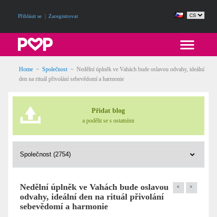
|
Přihlásit se
Zaregistrovat
Home
~
Společnost
~
Nedělní úplněk ve Vahách bude oslavou odvahy, ideální
den na rituál přivolání sebevědomí a harmonie
Přidat blog
a podělit se s ostatními
Nedělní úplněk ve Vahách bude oslavou
<
>
odvahy, ideální den na rituál přivolání
sebevědomí a harmonie