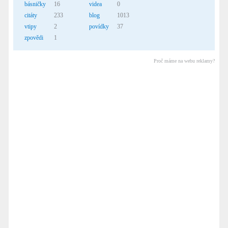
básničky
16
videa
0
citáty
233
blog
1013
vtipy
2
povídky
37
zpovědi
1
Proč máme na webu reklamy?