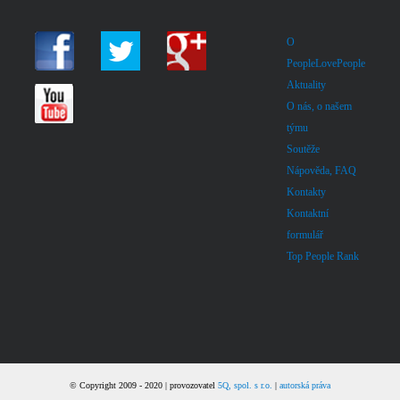
O
PeopleLovePeople
Aktuality
O nás, o našem
týmu
Soutěže
Nápověda, FAQ
Kontakty
Kontaktní
formulář
Top People Rank
© Copyright 2009 - 2020 | provozovatel
5Q, spol. s r.o.
|
autorská práva