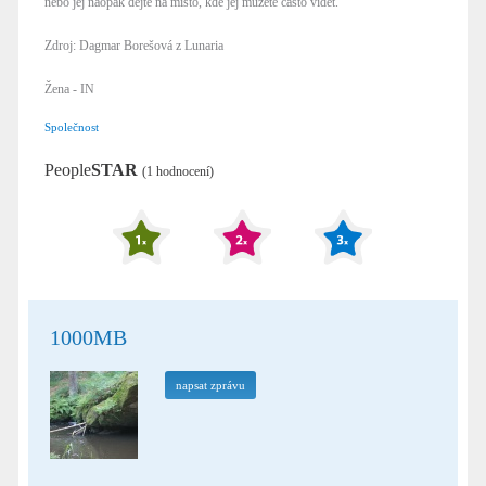
nebo jej naopak dejte na místo, kde jej můžete často vidět.
Zdroj: Dagmar Borešová z Lunaria
Žena - IN
Společnost
People
STAR
(1 hodnocení)
1000MB
napsat zprávu