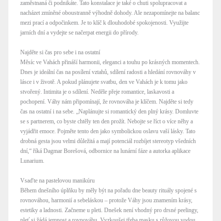
zaměstnaná či podnikáte. Tato konstalace je také o chuti spolupracovat a
nacházet zmíněné oboustranně výhodně dohody. Ale nezapomínejte na balanc
mezi prací a odpočinkem. Je to klíč k dlouhodobé spokojenosti. Využijte
jarních dní a vydejte se načerpat energii do přírody.
Najděte si čas pro sebe i na ostatní
Měsíc ve Vahách přináší harmonii, eleganci a touhu po krásných momentech.
Dnes je ideální čas na posílení vztahů, sdílení radosti a hledání rovnováhy v
lásce i v životě. A pokud plánujete svatbu, den ve Vahách je k tomu jako
stvořený. Intimita je o sdílení. Neděle přeje romantice, laskavosti a
pochopení. Váhy nám připomínají, že rovnováha je klíčem. Najděte si tedy
čas na ostatní i na sebe. „Naplánujte si romantický den plný krásy. Domluvte
se s partnerem, co byste chtěly ten den prožít. Nebojte se říct o více něhy a
vyjádřit emoce. Pojměte tento den jako symbolickou oslavu vaší lásky. Tato
drobná gesta jsou velmi důležitá a mají potenciál rozbíjet stereotyp všedních
dní,“ říká Dagmar Borešová, odbornice na lunární fáze a autorka aplikace
Lunarium.
Vsaďte na pastelovou manikúru
Během dnešního úplňku by měly být na pořadu dne beauty rituály spojené s
rovnováhou, harmonií a sebeláskou – protože Váhy jsou znamením krásy,
estetiky a ladnosti. Začneme u pleti. Dnešek není vhodný pro drsné peelingy,
pleť si žádá jemnost a rovnováhu. Vyzkoušej třeba masku s růžovou vodou,