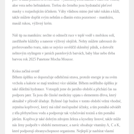
aloe vera nebo heřmánkem. Trefou do černého jsou hydratační pleťové
masky s rozjasňujícím účinkem. Váhy vládnou mimo jiné také rukám a kůži,
takže můžete dopřát svým nehtům a dlaním extra pozornost – manikúru,
masáž rukou, výživný krém.
Náš tip na manikúru: nechte si odmočit ruce v teplé vodě s mořskou solí,
zastřihněte kůžičky a naneste výživný olejíček. Nehty můžete zabrousit do
preferovaného tvaru, nám se nejvíce osvědčil skleněný pilník, a dotvořit
nehtovým stylingem v jarních pastelových barvách, baby blue nebo třeba
barvou rok 2025 Panetone Mocha Mousse.
Krása začíná uvnitř
Během úplňku se doporučuje odlehčená strava, protože energie je na svém
vrcholu a kalorie se mají tendenci více ukládat. Během nedělního úplňku je
také důležitá hydratace. Vstoupili jsme do jarního období a přichází čas na
podporu jater. Ta jsou dle čínské medicíny spjata s elementem dřeva, který
aktuálně v přírodě úřaduje. Bylinné čaje budou v tomto období velmi vhodné,
zejména kopřivový, který má silně močopudné účinky, a tím pomáhá odvádět
z těla přebytečnou vodu a podporuje tak vylučování toxinů a tím pomáhá
játrům. Kopřiva je také dobrým zdrojem železa a kyseliny listové, takže může
nás ženy podpořit v období menstruace, a navíc obsahuje vitamíny A, C a K,
které podporují obranyschopnost organismu. Nejlepší je nasbírat vlastní