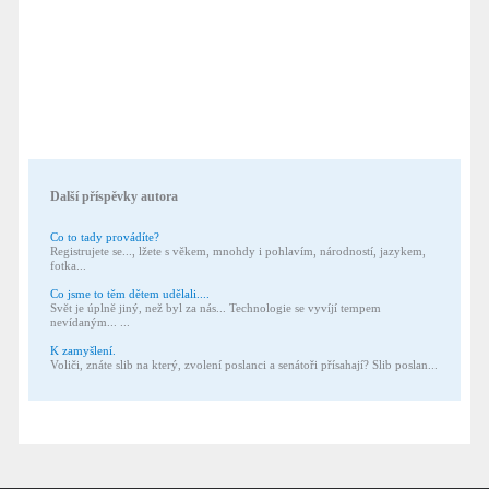
Další příspěvky autora
Co to tady provádíte?
Registrujete se..., lžete s věkem, mnohdy i pohlavím, národností, jazykem,
fotka...
Co jsme to těm dětem udělali....
Svět je úplně jiný, než byl za nás... Technologie se vyvíjí tempem
nevídaným... ...
K zamyšlení.
Voliči, znáte slib na který, zvolení poslanci a senátoři přísahají? Slib poslan...