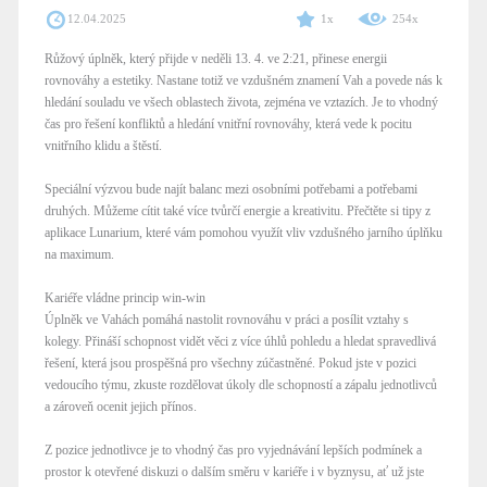
12.04.2025
1x
254x
Růžový úplněk, který přijde v neděli 13. 4. ve 2:21, přinese energii
rovnováhy a estetiky. Nastane totiž ve vzdušném znamení Vah a povede nás k
hledání souladu ve všech oblastech života, zejména ve vztazích. Je to vhodný
čas pro řešení konfliktů a hledání vnitřní rovnováhy, která vede k pocitu
vnitřního klidu a štěstí.
Speciální výzvou bude najít balanc mezi osobními potřebami a potřebami
druhých. Můžeme cítit také více tvůrčí energie a kreativitu. Přečtěte si tipy z
aplikace Lunarium, které vám pomohou využít vliv vzdušného jarního úplňku
na maximum.
Kariéře vládne princip win-win
Úplněk ve Vahách pomáhá nastolit rovnováhu v práci a posílit vztahy s
kolegy. Přináší schopnost vidět věci z více úhlů pohledu a hledat spravedlivá
řešení, která jsou prospěšná pro všechny zúčastněné. Pokud jste v pozici
vedoucího týmu, zkuste rozdělovat úkoly dle schopností a zápalu jednotlivců
a zároveň ocenit jejich přínos.
Z pozice jednotlivce je to vhodný čas pro vyjednávání lepších podmínek a
prostor k otevřené diskuzi o dalším směru v kariéře i v byznysu, ať už jste