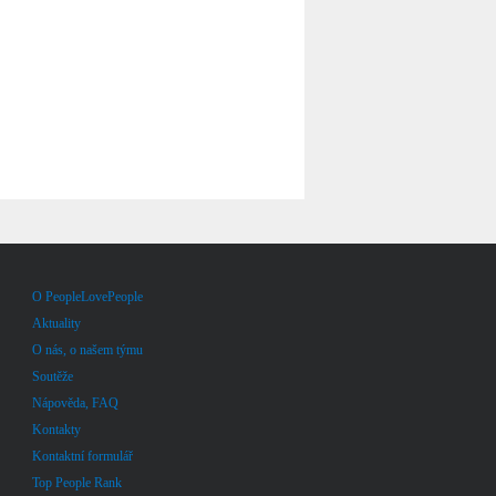
O PeopleLovePeople
Aktuality
O nás, o našem týmu
Soutěže
Nápověda, FAQ
Kontakty
Kontaktní formulář
Top People Rank