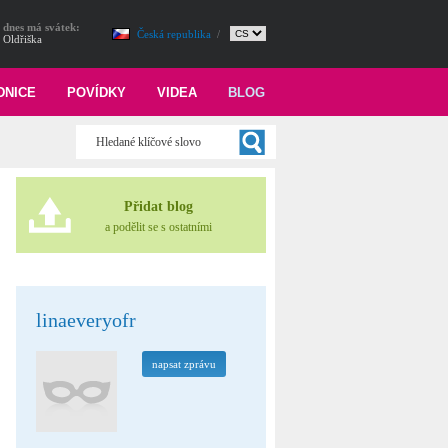
dnes má svátek:
Česká republika
/
Oldřiška
DNICE
POVÍDKY
VIDEA
BLOG
Přidat blog
a podělit se s ostatními
linaeveryofr
napsat zprávu