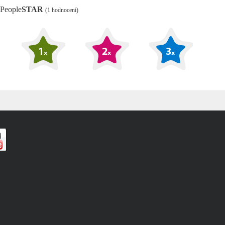
People
STAR
(1 hodnocení)