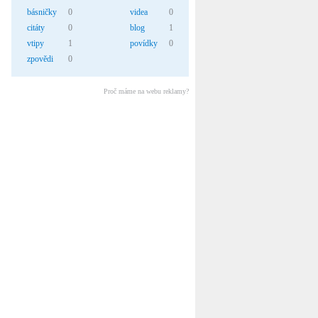
básničky
0
videa
0
citáty
0
blog
1
vtipy
1
povídky
0
zpovědi
0
Proč máme na webu reklamy?