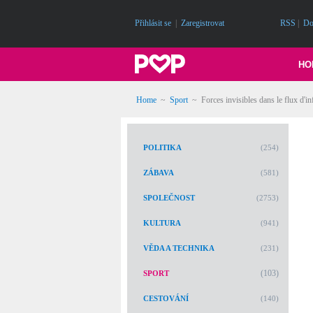
Přihlásit se
|
Zaregistrovat
RSS
|
Do
HO
Home
~
Sport
~
Forces invisibles dans le flux d'i
POLITIKA
(254)
ZÁBAVA
(581)
SPOLEČNOST
(2753)
KULTURA
(941)
VĚDA A TECHNIKA
(231)
(103)
SPORT
CESTOVÁNÍ
(140)