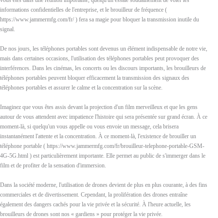
vous êtes dans une réunion importante, quelqu'un essaie soudainement de voler les
informations confidentielles de l'entreprise, et le brouilleur de fréquence (
https://www.jammermfg.com/fr/ ) fera sa magie pour bloquer la transmission inutile du
signal.
De nos jours, les téléphones portables sont devenus un élément indispensable de notre vie,
mais dans certaines occasions, l'utilisation des téléphones portables peut provoquer des
interférences. Dans les cinémas, les concerts ou les discours importants, les brouilleurs de
téléphones portables peuvent bloquer efficacement la transmission des signaux des
téléphones portables et assurer le calme et la concentration sur la scène.
Imaginez que vous êtes assis devant la projection d'un film merveilleux et que les gens
autour de vous attendent avec impatience l'histoire qui sera présentée sur grand écran. À ce
moment-là, si quelqu'un vous appelle ou vous envoie un message, cela brisera
instantanément l'attente et la concentration. À ce moment-là, l'existence de brouiller un
téléphone portable ( https://www.jammermfg.com/fr/brouilleur-telephone-portable-GSM-
4G-5G.html ) est particulièrement importante. Elle permet au public de s'immerger dans le
film et de profiter de la sensation d'immersion.
Dans la société moderne, l'utilisation de drones devient de plus en plus courante, à des fins
commerciales et de divertissement. Cependant, la prolifération des drones entraîne
également des dangers cachés pour la vie privée et la sécurité. À l'heure actuelle, les
brouilleurs de drones sont nos « gardiens » pour protéger la vie privée.