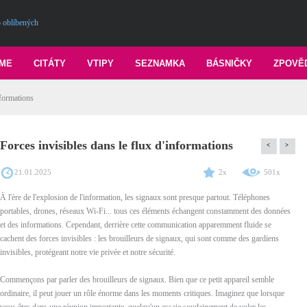
 oblíbených
ME
CITÁTY
VTIPY
SEZNAMKA
BÁSNIČKY
ZPOVĚ
nformations
Forces invisibles dans le flux d'informations
<
>
21.01.2025
2x
501x
À l'ère de l'explosion de l'information, les signaux sont presque partout. Téléphones
portables, drones, réseaux Wi-Fi... tous ces éléments échangent constamment des données
et des informations. Cependant, derrière cette communication apparemment fluide se
cachent des forces invisibles : les brouilleurs de signaux, qui sont comme des gardiens
invisibles, protégeant notre vie privée et notre sécurité.
Commençons par parler des brouilleurs de signaux. Bien que ce petit appareil semble
ordinaire, il peut jouer un rôle énorme dans les moments critiques. Imaginez que lorsque