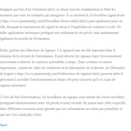
Imaginez que lors d'un événement privé, un drone survole soudainement et filme les
moments que vous ne souhaitez pas enregistrer. À ce moment-là, le brouilleur signal drone
( https://www.jammermfg.com/fr/brouilleur-drone-radios.html ) peut rapidement jouer un
rôle, bloquant la transmission du signal du drone et l'empêchant de continuer à voler. De
telles applications techniques protègent non seulement la vie privée, mais maintiennent
également la sécurité de l'événement.
Enfin, parlons des détecteurs de signaux. Cet appareil joue un rôle important dans le
domaine de la sécurité de l'information. Il peut détecter les signaux dans l'environnement
environnant et détecter les menaces potentielles à temps. Dans certaines occasions
importantes, comme les salles de conférence et les laboratoires de recherche, les Détecteurs
de bogues ( https://www.jammermfg.com/fr/detecteurs-de-signaux.html ) peuvent aider le
personnel à surveiller l'environnement en temps réel pour s'assurer qu'il n'y a pas de
signaux anormaux.
À l'ère du flux d'informations, les brouilleurs de signaux sont comme des forces invisibles,
protégeant silencieusement notre vie privée et notre sécurité. Ils jouent leurs rôles respectifs
dans différentes occasions pour garantir que nos informations ne soient pas perturbées et
que nos vies soient plus sûres.
Sport