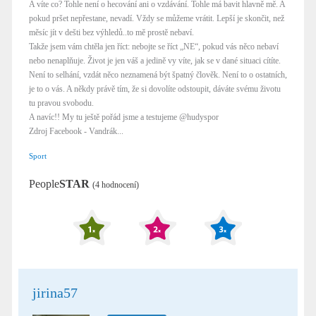
A víte co? Tohle není o hecování ani o vzdávání. Tohle má bavit hlavně mě. A
pokud pršet nepřestane, nevadí. Vždy se můžeme vrátit. Lepší je skončit, než
měsíc jít v dešti bez výhledů..to mě prostě nebaví.
Takže jsem vám chtěla jen říct: nebojte se říct „NE“, pokud vás něco nebaví
nebo nenaplňuje. Život je jen váš a jedině vy víte, jak se v dané situaci cítíte.
Není to selhání, vzdát něco neznamená být špatný člověk. Není to o ostatních,
je to o vás. A někdy právě tím, že si dovolíte odstoupit, dáváte svému životu
tu pravou svobodu.
A navíc!! My tu ještě pořád jsme a testujeme @hudyspor
Zdroj Facebook - Vandrák...
Sport
People
STAR
(4 hodnocení)
jirina57