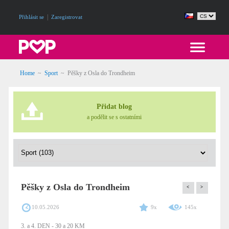
|
Přihlásit se
Zaregistrovat
Home
~
Sport
~
Pěšky z Osla do Trondheim
Přidat blog
a podělit se s ostatními
Pěšky z Osla do Trondheim
<
>
10.05.2026
9x
145x
3. a 4. DEN - 30 a 20 KM