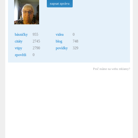
napsat zprávu
básničky
955
videa
0
citáty
2745
blog
748
vtipy
2790
povídky
329
zpovědi
0
Proč máme na webu reklamy?