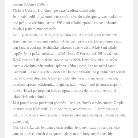
celkem 108km z 650km
Pěšky z Osla do Trondheim po trase Gudbrandsdalsleden
Je prostě rozdíl, když zmoknete a večer jdete do teplé sprchy, zachumláte se
pod peřinu a všechno uschne. Přišlo mi několik zpráv – co jsem vlastně
čekala a jestli to moc nehrotím.
No… já nečekala nic. Vím, že v Norsku prší. Ale chtěla jsem tenhle trek
zkusit, ne jen o něm snít a mluvit. A tak jsem prostě šla. Dávám tomu každý
den šanci a doufám, že sluníčko nakonec vyžene déšť. A když mi někdo
napíše, že na počasí nezáleží… záleží. Hodně! Počasí tvoří 99 % zážitku.
Když jdete celý den v dešti, stavíte stan v dešti, lezete dovnitř s mokrým
psem a všechno máte mokré, spíte ve vlhku a zimě, kde nic nemá šanci
uschnout… a ráno to celé v dešti zase balíte a vyrážíte ..to je úplně jiný příběh
než když svítí sluníčko. A taky je rozdíl tahat všechno na zádech ..vaření,
oblečení, spacák, elektroniku, hygienu, jídlo i vodu – než jet autem a spát v
hotelu. To asi pochopí jen lidé, co opravdu chodí do hor a spí venku. Ti
takové řeči mít nebudou.
Já si prostě občas potřebuju pobrečet. Jsem jen člověk a mám emoce. Z tepla
domova se to lehce radí: „Buď optimista, nevzdávej to…“ Jenže realita v
dešti, s mokrým stanem a botami, těžkým batohem a promrzlým tělem vypadá
úplně jinak.
Nechci si stěžovat. Jen vám ukázat realitu, že to není vždy romantika. Sice
jsme si po třech dnech dala sprchu, ale ty mokré boty stejně neuschly