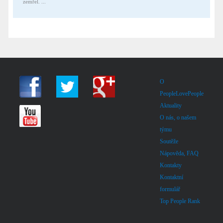
zemřel. ...
O
PeopleLovePeople
Aktuality
O nás, o našem
týmu
Soutěže
Nápověda, FAQ
Kontakty
Kontaktní
formulář
Top People Rank