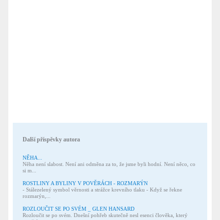
Další příspěvky autora
NĚHA...
Něha není slabost. Není ani odměna za to, že jsme byli hodní. Není něco, co
si m...
ROSTLINY A BYLINY V POVĚRÁCH - ROZMARÝN
- Stálezelený symbol věrnosti a strážce krevního tlaku - Když se řekne
rozmarýn,...
ROZLOUČIT SE PO SVÉM _ GLEN HANSARD
Rozloučit se po svém. Dnešní pohřeb skutečně nesl esenci člověka, který