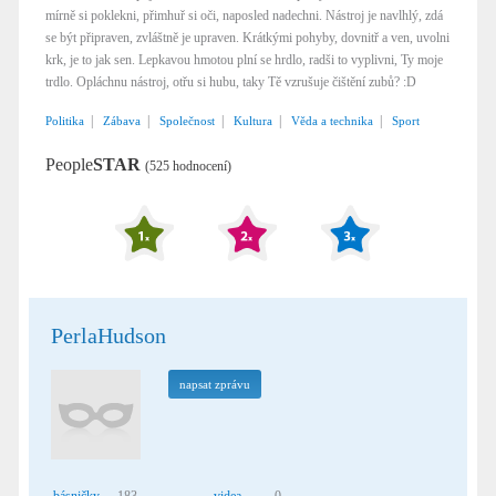
mírně si poklekni, přimhuř si oči, naposled nadechni. Nástroj je navlhlý, zdá
se být připraven, zvláštně je upraven. Krátkými pohyby, dovnitř a ven, uvolni
krk, je to jak sen. Lepkavou hmotou plní se hrdlo, radši to vyplivni, Ty moje
trdlo. Opláchnu nástroj, otřu si hubu, taky Tě vzrušuje čištění zubů? :D
|
|
|
|
|
Politika
Zábava
Společnost
Kultura
Věda a technika
Sport
People
STAR
(525 hodnocení)
PerlaHudson
napsat zprávu