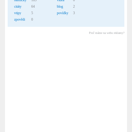
básničky
183
videa
0
citáty
64
blog
2
vtipy
5
povídky
3
zpovědi
0
Proč máme na webu reklamy?