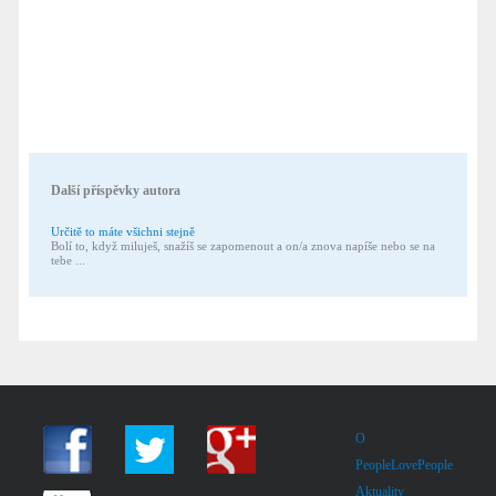
Další příspěvky autora
Určitě to máte všichni stejně
Bolí to, když miluješ, snažíš se zapomenout a on/a znova napíše nebo se na
tebe ...
O
PeopleLovePeople
Aktuality