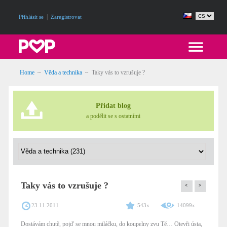
|
Přihlásit se
Zaregistrovat
Home
~
Věda a technika
~
Taky vás to vzrušuje ?
Přidat blog
a podělit se s ostatními
Taky vás to vzrušuje ?
<
>
23.11.2011
543x
14099x
Dostávám chutě, pojď se mnou miláčku, do koupelny zvu Tě… Otevři ústa,