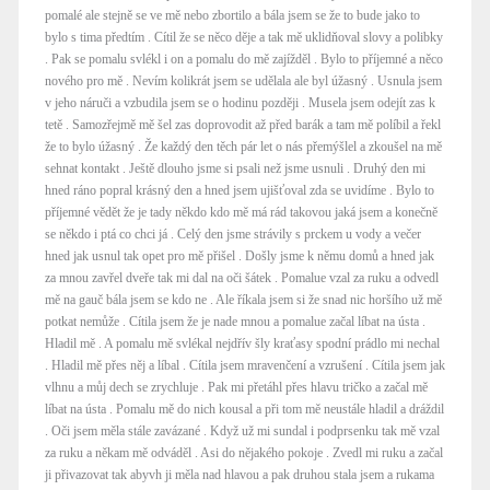
pomalé ale stejně se ve mě nebo zbortilo a bála jsem se že to bude jako to
bylo s tima předtím . Cítil že se něco děje a tak mě uklidňoval slovy a polibky
. Pak se pomalu svlékl i on a pomalu do mě zajížděl . Bylo to příjemné a něco
nového pro mě . Nevím kolikrát jsem se udělala ale byl úžasný . Usnula jsem
v jeho náruči a vzbudila jsem se o hodinu později . Musela jsem odejít zas k
tetě . Samozřejmě mě šel zas doprovodit až před barák a tam mě políbil a řekl
že to bylo úžasný . Že každý den těch pár let o nás přemýšlel a zkoušel na mě
sehnat kontakt . Ještě dlouho jsme si psali než jsme usnuli . Druhý den mi
hned ráno popral krásný den a hned jsem ujišťoval zda se uvidíme . Bylo to
příjemné vědět že je tady někdo kdo mě má rád takovou jaká jsem a konečně
se někdo i ptá co chci já . Celý den jsme strávily s prckem u vody a večer
hned jak usnul tak opet pro mě přišel . Došly jsme k němu domů a hned jak
za mnou zavřel dveře tak mi dal na oči šátek . Pomalue vzal za ruku a odvedl
mě na gauč bála jsem se kdo ne . Ale říkala jsem si že snad nic horšího už mě
potkat nemůže . Cítila jsem že je nade mnou a pomalue začal líbat na ústa .
Hladil mě . A pomalu mě svlékal nejdřív šly kraťasy spodní prádlo mi nechal
. Hladil mě přes něj a líbal . Cítila jsem mravenčení a vzrušení . Cítila jsem jak
vlhnu a můj dech se zrychluje . Pak mi přetáhl přes hlavu tričko a začal mě
líbat na ústa . Pomalu mě do nich kousal a při tom mě neustále hladil a dráždil
. Oči jsem měla stále zavázané . Když už mi sundal i podprsenku tak mě vzal
za ruku a někam mě odváděl . Asi do nějakého pokoje . Zvedl mi ruku a začal
ji přivazovat tak abyvh ji měla nad hlavou a pak druhou stala jsem a rukama