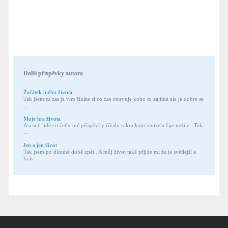
Další příspěvky autora
Začátek mého života
Tak jsem tu zas ja vim říkáte si co zas otravuje koho to zajímá ale je dobre se
...
Moje hra života
Asi si ti lidé co četly mé příspěvky říkaly sakra kam zmizela žije nežije . Tak
...
Jen a jen život
Tak jsem po dlouhé době zpět . A můj život také přijde mi že je světlejší a
krás...