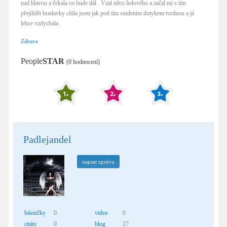
nad hlavou a čekala co bude dál . Vzal něco ledového a začal mi s tím
přejíždět bradavky cítila jsem jak pod tím studenim dotykem tvrdnou a já
lehce vzdychala .
Zábava
People
STAR
(0 hodnocení)
Padlejandel
napsat zprávu
básničky
0
videa
0
citáty
0
blog
27