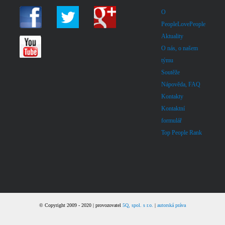
O
PeopleLovePeople
Aktuality
O nás, o našem
týmu
Soutěže
Nápověda, FAQ
Kontakty
Kontaktní
formulář
Top People Rank
© Copyright 2009 - 2020 | provozovatel
5Q, spol. s r.o.
|
autorská práva