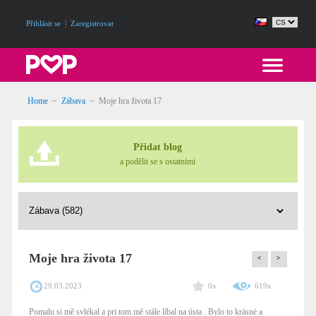
|
Přihlásit se
Zaregistrovat
Home
~
Zábava
~
Moje hra života 17
Přidat blog
a podělit se s ostatními
Moje hra života 17
<
>
29.03.2023
0x
619x
Pomalu si mě svlékal a pri tom mě stále líbal na ústa . Bylo to krásné a