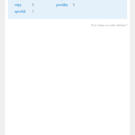
vtipy
0
povídky
0
zpovědi
3
Proč máme na webu reklamy?