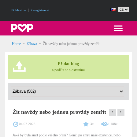
|
Přihlásit se
Zaregistrovat
Home
~
Zábava
~
Žít navždy nebo jednou provždy zemřít
Přidat blog
a podělit se s ostatními
Žít navždy nebo jednou provždy zemřít
<
>
04.02.2026
3x
188x
Jaká by byla smrt podle vašeho přání? Končí po smrti naše existence, nebo