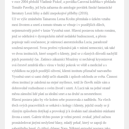
v roce 2004 přeložil Vladimír Piskoř, a povídka Čarovná kolébka v překladu
Tomáše Pavelky, jež byla zařazena do antologie povídek finské fantastické
literatury Lesní lišky a další znepokojivé příběhy (2016).
Už ve výše zmíněném Tainaronu Leena Krohn přemítala o úzkém vztahu
mezi životem a smrtí a tomuto tématu se věnuje i v pozdějších dílech,
nejintenzivněji právě v knize Vysněná smrt. Hlavní postavou tohoto románu,
jenž se odehrává v dystopickém městě nedaleké budoucnosti, a přesto
popisuje naši současnost, je stárnoucí anestezioložka Lucia, paradoxně
soužená nespavostí. Svou profesi vykonává jak v místní nemocnici, tak také
ve dvou institucích, které soupeří o klienty, jimž se z různých důvodů nachýlil
jejich pozemský čas. Zatímco zákazníci Mrazírny si nechávají kryonizovat
svá čerstvě zemřelá těla s vírou v brzký pokrok ve vědě a medicíně a s
vyhlídkou na jejich pozdější oživení, klienti institutu příznačně nazvaného
Vysněná smrt si sami chtějí určit okamžik i způsob odchodu ze světa. Činnost
obou institucí je založená na stejné myšlence, totiž že člověk může sám a
dobrovolně rozhodnout o svém životě i smrti. A Lucii tak na jedné straně
města zámožní lidé platí za ideální smrt a na druhé za nesmrtelnost.
Hlavní postava jako by vše kolem sebe pozorovala z nadhledu. Na všech
třech svých pracovištích se setkává s kolegy i klienty, jejichž osudy se jí
různým způsobem dotýkají a provokují ji k úvahám nad zásadními otázkami
života a smrti. Galerie těchto postav je velmi pestrá: zvukař, jehož začnou
pronásledovat jinými neslyšené hlasy, mladý pekař, který se zapojí do
sabotážního hnutí, či citlivý chlapec Nara. Některé epizodní postavy jako