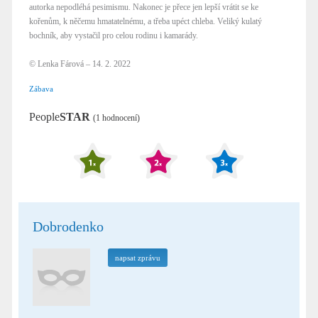
autorka nepodléhá pesimismu. Nakonec je přece jen lepší vrátit se ke
kořenům, k něčemu hmatatelnému, a třeba upéct chleba. Veliký kulatý
bochník, aby vystačil pro celou rodinu i kamarády.
© Lenka Fárová – 14. 2. 2022
Zábava
People
STAR
(1 hodnocení)
Dobrodenko
napsat zprávu