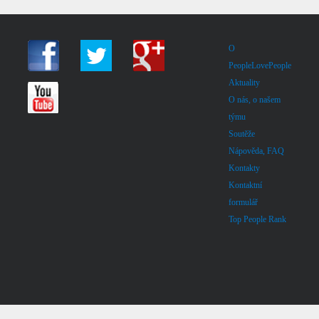
O
PeopleLovePeople
Aktuality
O nás, o našem
týmu
Soutěže
Nápověda, FAQ
Kontakty
Kontaktní
formulář
Top People Rank