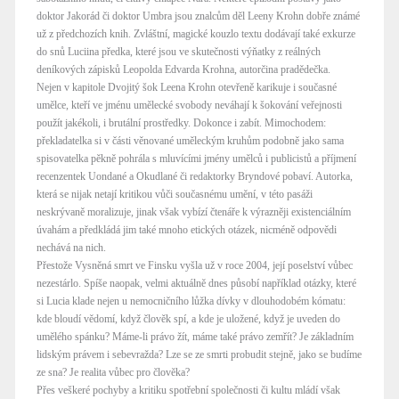
doktor Jakorád či doktor Umbra jsou znalcům děl Leeny Krohn dobře známé
už z předchozích knih. Zvláštní, magické kouzlo textu dodávají také exkurze
do snů Luciina předka, které jsou ve skutečnosti výňatky z reálných
deníkových zápisků Leopolda Edvarda Krohna, autorčina pradědečka.
Nejen v kapitole Dvojitý šok Leena Krohn otevřeně karikuje i současné
umělce, kteří ve jménu umělecké svobody neváhají k šokování veřejnosti
použít jakékoli, i brutální prostředky. Dokonce i zabít. Mimochodem:
překladatelka si v části věnované uměleckým kruhům podobně jako sama
spisovatelka pěkně pohrála s mluvícími jmény umělců i publicistů a příjmení
recenzentek Uondané a Okudlané či redaktorky Bryndové pobaví. Autorka,
která se nijak netají kritikou vůči současnému umění, v této pasáži
neskrývaně moralizuje, jinak však vybízí čtenáře k výrazněji existenciálním
úvahám a předkládá jim také mnoho etických otázek, nicméně odpovědi
nechává na nich.
Přestože Vysněná smrt ve Finsku vyšla už v roce 2004, její poselství vůbec
nezestárlo. Spíše naopak, velmi aktuálně dnes působí například otázky, které
si Lucia klade nejen u nemocničního lůžka dívky v dlouhodobém kómatu:
kde bloudí vědomí, když člověk spí, a kde je uložené, když je uveden do
umělého spánku? Máme-li právo žít, máme také právo zemřít? Je základním
lidským právem i sebevražda? Lze se ze smrti probudit stejně, jako se budíme
ze sna? Je realita vůbec pro člověka?
Přes veškeré pochyby a kritiku spotřební společnosti či kultu mládí však