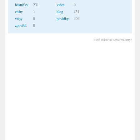
básničky
231
videa
0
citáty
1
blog
451
vtipy
0
povídky
406
zpovědi
0
Proč máme na webu reklamy?