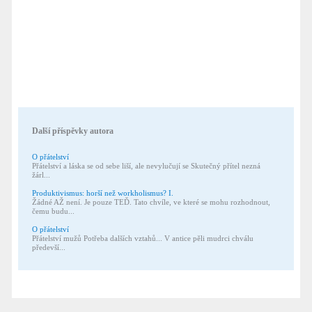
Další příspěvky autora
O přátelství
Přátelství a láska se od sebe liší, ale nevylučují se Skutečný přítel nezná
žárl...
Produktivismus: horší než workholismus? I.
Žádné AŽ není. Je pouze TEĎ. Tato chvíle, ve které se mohu rozhodnout,
čemu budu...
O přátelství
Přátelství mužů Potřeba dalších vztahů... V antice pěli mudrci chválu
předevší...