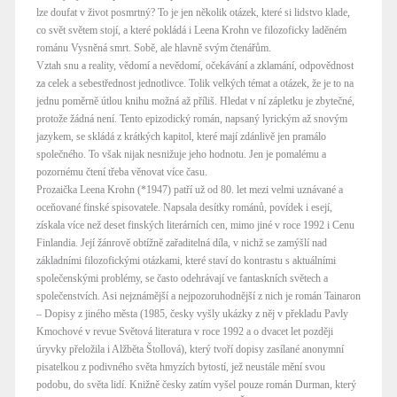
lze doufat v život posmrtný? To je jen několik otázek, které si lidstvo klade,
co svět světem stojí, a které pokládá i Leena Krohn ve filozoficky laděném
románu Vysněná smrt. Sobě, ale hlavně svým čtenářům.
Vztah snu a reality, vědomí a nevědomí, očekávání a zklamání, odpovědnost
za celek a sebestřednost jednotlivce. Tolik velkých témat a otázek, že je to na
jednu poměrně útlou knihu možná až příliš. Hledat v ní zápletku je zbytečné,
protože žádná není. Tento epizodický román, napsaný lyrickým až snovým
jazykem, se skládá z krátkých kapitol, které mají zdánlivě jen pramálo
společného. To však nijak nesnižuje jeho hodnotu. Jen je pomalému a
pozornému čtení třeba věnovat více času.
Prozaička Leena Krohn (*1947) patří už od 80. let mezi velmi uznávané a
oceňované finské spisovatele. Napsala desítky románů, povídek i esejí,
získala více než deset finských literárních cen, mimo jiné v roce 1992 i Cenu
Finlandia. Její žánrově obtížně zařaditelná díla, v nichž se zamýšlí nad
základními filozofickými otázkami, které staví do kontrastu s aktuálními
společenskými problémy, se často odehrávají ve fantaskních světech a
společenstvích. Asi nejznámější a nejpozoruhodnější z nich je román Tainaron
– Dopisy z jiného města (1985, česky vyšly ukázky z něj v překladu Pavly
Kmochové v revue Světová literatura v roce 1992 a o dvacet let později
úryvky přeložila i Alžběta Štollová), který tvoří dopisy zasílané anonymní
pisatelkou z podivného světa hmyzích bytostí, jež neustále mění svou
podobu, do světa lidí. Knižně česky zatím vyšel pouze román Durman, který