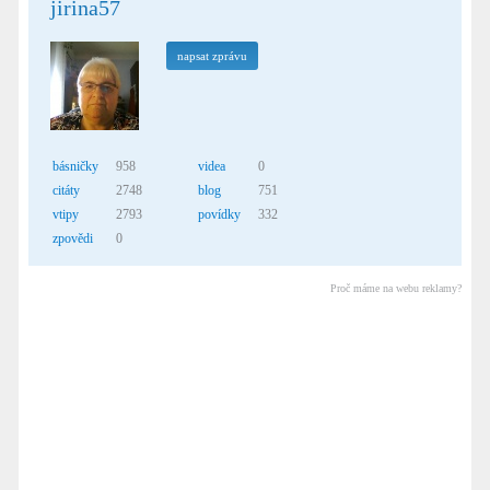
jirina57
napsat zprávu
básničky
958
videa
0
citáty
2748
blog
751
vtipy
2793
povídky
332
zpovědi
0
Proč máme na webu reklamy?