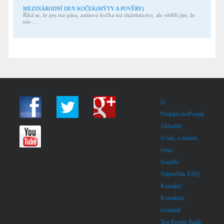
MEZINÁRODNÍ DEN KOČEK(MÝTY A POVĚRY)
Říká se, že pes má pána, zatímco kočka má služebnictvo, ale věděli jste, že
nás ...
O
PeopleLovePeople
Aktuality
O nás, o našem
týmu
Soutěže
Nápověda, FAQ
Kontakty
Kontaktní
formulář
Top People Rank