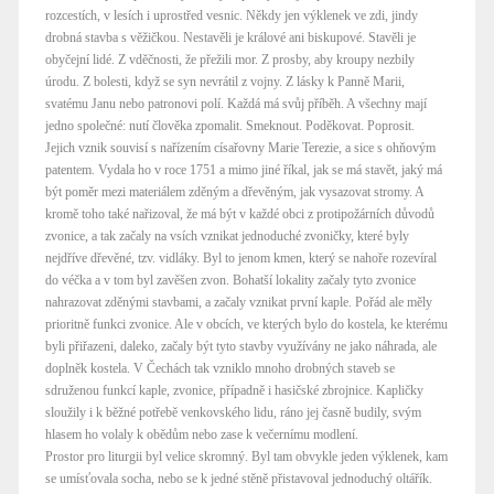
rozcestích, v lesích i uprostřed vesnic. Někdy jen výklenek ve zdi, jindy
drobná stavba s věžičkou. Nestavěli je králové ani biskupové. Stavěli je
obyčejní lidé. Z vděčnosti, že přežili mor. Z prosby, aby kroupy nezbily
úrodu. Z bolesti, když se syn nevrátil z vojny. Z lásky k Panně Marii,
svatému Janu nebo patronovi polí. Každá má svůj příběh. A všechny mají
jedno společné: nutí člověka zpomalit. Smeknout. Poděkovat. Poprosit.
Jejich vznik souvisí s nařízením císařovny Marie Terezie, a sice s ohňovým
patentem. Vydala ho v roce 1751 a mimo jiné říkal, jak se má stavět, jaký má
být poměr mezi materiálem zděným a dřevěným, jak vysazovat stromy. A
kromě toho také nařizoval, že má být v každé obci z protipožárních důvodů
zvonice, a tak začaly na vsích vznikat jednoduché zvoničky, které byly
nejdříve dřevěné, tzv. vidláky. Byl to jenom kmen, který se nahoře rozevíral
do véčka a v tom byl zavěšen zvon. Bohatší lokality začaly tyto zvonice
nahrazovat zděnými stavbami, a začaly vznikat první kaple. Pořád ale měly
prioritně funkci zvonice. Ale v obcích, ve kterých bylo do kostela, ke kterému
byli přiřazeni, daleko, začaly být tyto stavby využívány ne jako náhrada, ale
doplněk kostela. V Čechách tak vzniklo mnoho drobných staveb se
sdruženou funkcí kaple, zvonice, případně i hasičské zbrojnice. Kapličky
sloužily i k běžné potřebě venkovského lidu, ráno jej časně budily, svým
hlasem ho volaly k obědům nebo zase k večernímu modlení.
Prostor pro liturgii byl velice skromný. Byl tam obvykle jeden výklenek, kam
se umísťovala socha, nebo se k jedné stěně přistavoval jednoduchý oltářík.