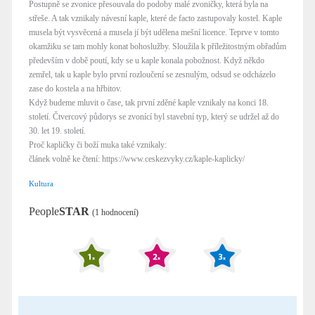
Postupně se zvonice přesouvala do podoby malé zvoničky, která byla na
střeše. A tak vznikaly návesní kaple, které de facto zastupovaly kostel. Kaple
musela být vysvěcená a musela jí být udělena mešní licence. Teprve v tomto
okamžiku se tam mohly konat bohoslužby. Sloužila k příležitostným obřadům
především v době poutí, kdy se u kaple konala pobožnost. Když někdo
zemřel, tak u kaple bylo první rozloučení se zesnulým, odsud se odcházelo
zase do kostela a na hřbitov.
Když budeme mluvit o čase, tak první zděné kaple vznikaly na konci 18.
století. Čtvercový půdorys se zvonící byl stavební typ, který se udržel až do
30. let 19. století.
Proč kapličky či boží muka také vznikaly:
článek volně ke čtení: https://www.ceskezvyky.cz/kaple-kaplicky/
Kultura
People
STAR
(1 hodnocení)