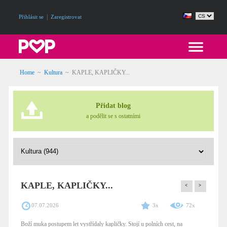
|
Přihlásit se
Zaregistrovat
Home
~
Kultura
~
KAPLE, KAPLIČKY...
Přidat blog
a podělit se s ostatními
KAPLE, KAPLIČKY...
<
>
07.07.2026
3x
72x
Boží muka postupem let vystřídaly kapličky. Stojí u polních cest, na