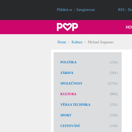
Přihlásit se
|
Zaregistrovat
RSS
|
Do
HO
Home
~
Kultura
~
Michael Angarano
POLITIKA
(254)
ZÁBAVA
(581)
SPOLEČNOST
(2753)
(941)
KULTURA
VĚDA A TECHNIKA
(231)
SPORT
(103)
CESTOVÁNÍ
(140)