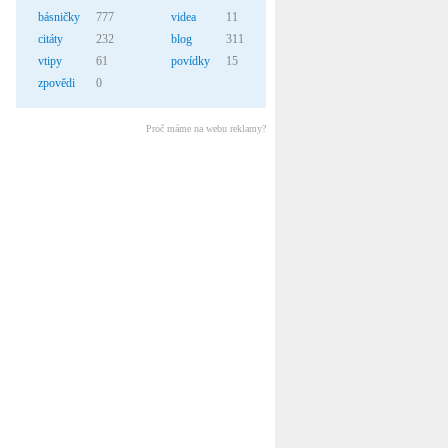
básničky
777
videa
11
citáty
232
blog
311
vtipy
61
povídky
15
zpovědi
0
Proč máme na webu reklamy?