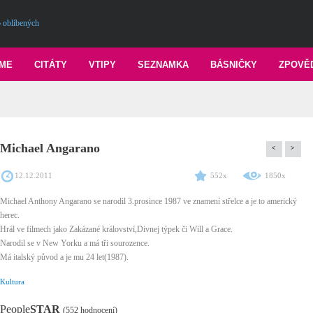
 oblíbených
ME
CITÁTY
VTIPY
SEZNAMKA
BÁSNIČKY
ZPOVĚ
Michael Angarano
<
>
12.12.2011
552x
1850x
Michael Anthony Angarano se narodil 3.prosince 1987 ve znamení střelce a je to americký
herec.
Hrál ve filmech jako Zakázané království,Divnej týpek či Will a Grace.
Narodil se v New Yorku a má tři sourozence.
Má italský původ a je mu 24 let(1987).
Kultura
People
STAR
(552 hodnocení)