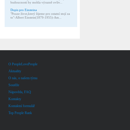
budoucnosti by mohla výrazně ovliv...
Dopis pro Einsteina
"Pouze život,který žijeme pro ostatní stojí za
to"-Albert Einstein(1879-1955)-Am...
O PeopleLovePeople
Aktuality
O nás, o našem týmu
Soutěže
Nápověda, FAQ
Kontakty
Kontaktní formulář
Top People Rank