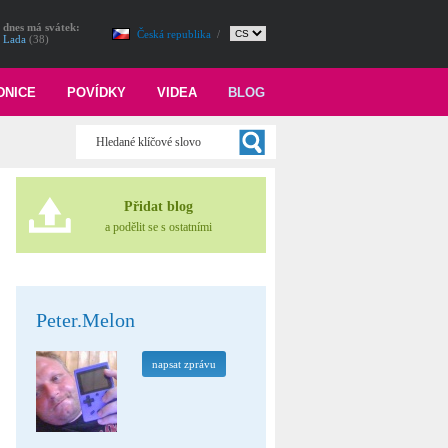
dnes má svátek:
Česká republika
/
Lada
(38)
DNICE
POVÍDKY
VIDEA
BLOG
Přidat blog
a podělit se s ostatními
Peter.Melon
napsat zprávu