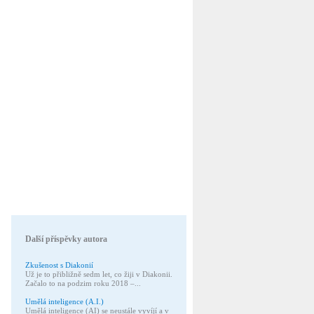
Další příspěvky autora
Zkušenost s Diakonií
Už je to přibližně sedm let, co žiji v Diakonii.
Začalo to na podzim roku 2018 –...
Umělá inteligence (A.I.)
Umělá inteligence (AI) se neustále vyvíjí a v