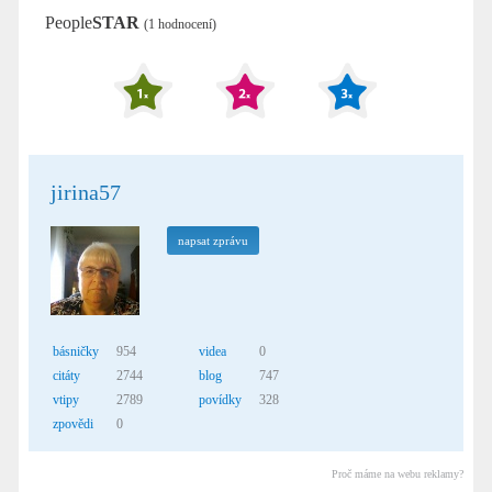
People
STAR
(1 hodnocení)
jirina57
napsat zprávu
básničky
954
videa
0
citáty
2744
blog
747
vtipy
2789
povídky
328
zpovědi
0
Proč máme na webu reklamy?