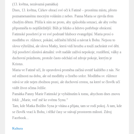
(13. května, nezávazná památka)
Dnes, 13. května, Církev obrací své oči k Fatimě – prostému místu, přesto
poznamenanému mocným voláním z nebes. Panna Maria se zjevila třem
chudým dětem. Přišla k ním ne proto, aby způsobila senzaci, ale aby světu
připomněla to nejdůležitější: Bůh je blízko a lidstvo potřebuje obrácení.
Fatimské poselství je ve své podstatě hluboce evangelijní. Maria prosí o
modlitbu sv. růžence, pokání, odčinění hříchů a návrat k Bohu. Nejsou to
slova výhrůžná, ale slova Matky, která vidí hrozbu a touží zachránit své děti.
Její poselství zůstává aktuální: svět nadále zažívá nepokoje, rozdělení, války a
duchovní prázdnotu, protože často odchází od zdroje pokoje, kterým je
Kristus.
Maria ve Fatimě učí, že opravdová proměna začíná uvnitř každého z nás. Ne
od stížnosti na dobu, ale od modlitby a čistého srdce. Modlitba sv. růžence
stává se zde nejen zbožnou praxi, ale duchovní cestou, na které se člověk učí
vidět život očima Ježíše.
Památka Panny Marie Fatimské je vybídnutím k tomu, abychom dnes znovu
řekli: „Marie, veď mě ke svému Synu.“
Tam, kde Matka Božího Syna je vítána a přijata, tam se rodí pokoj. A tam, kde
se člověk vrací k Bohu, i těžké časy se stávají prostorem milosti. Zdroj
Facebook...
Kultura