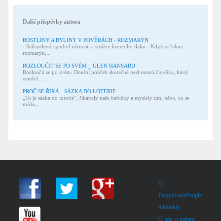
Další příspěvky autora
ROSTLINY A BYLINY V POVĚRÁCH - ROZMARÝN
- Stálezelený symbol věrnosti a strážce krevního tlaku - Když se řekne
rozmarýn,...
ROZLOUČIT SE PO SVÉM _ GLEN HANSARD
Rozloučit se po svém. Dnešní pohřeb skutečně nesl esenci člověka, který
zemřel. ...
PROČ SE ŘÍKÁ - SÁZKA DO LOTERIE
„To je sázka do lutorie“, říkávaly naše babičky a myslely tím, něco, co se
může,...
O
PeopleLovePeople
Aktuality
O nás, o našem