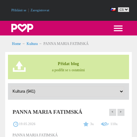
|
Přihlásit se
Zaregistrovat
Home
~
Kultura
~
PANNA MARIA FATIMSKÁ
Přidat blog
a podělit se s ostatními
PANNA MARIA FATIMSKÁ
<
>
19.05.2026
3x
110x
PANNA MARIA FATIMSKÁ