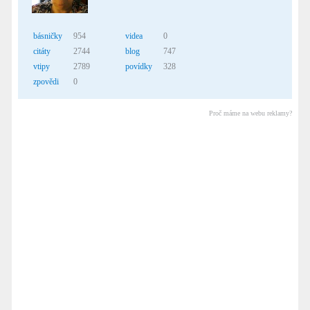
básničky
954
videa
0
citáty
2744
blog
747
vtipy
2789
povídky
328
zpovědi
0
Proč máme na webu reklamy?