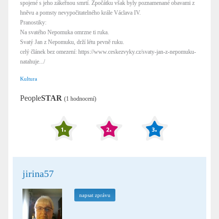
spojené s jeho zákeřnou smrtí. Zpočátku však byly poznamenané obavami z
hněvu a pomsty nevypočitatelného krále Václava IV.
Pranostiky:
Na svatého Nepomuka omrzne ti ruka.
Svatý Jan z Nepomuku, drží létu pevně ruku.
celý článek bez omezení: https://www.ceskezvyky.cz/svaty-jan-z-nepomuku-
natahuje.../
Kultura
People
STAR
(1 hodnocení)
jirina57
napsat zprávu