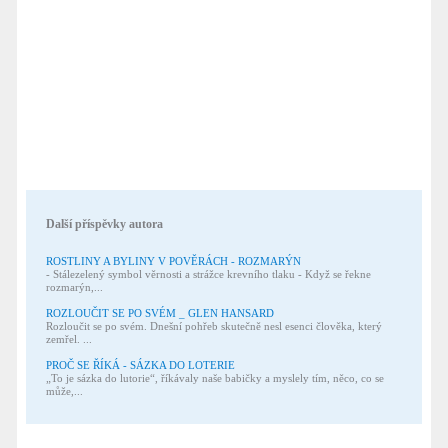
Další příspěvky autora
ROSTLINY A BYLINY V POVĚRÁCH - ROZMARÝN
- Stálezelený symbol věrnosti a strážce krevního tlaku - Když se řekne
rozmarýn,...
ROZLOUČIT SE PO SVÉM _ GLEN HANSARD
Rozloučit se po svém. Dnešní pohřeb skutečně nesl esenci člověka, který
zemřel. ...
PROČ SE ŘÍKÁ - SÁZKA DO LOTERIE
„To je sázka do lutorie“, říkávaly naše babičky a myslely tím, něco, co se
může,...