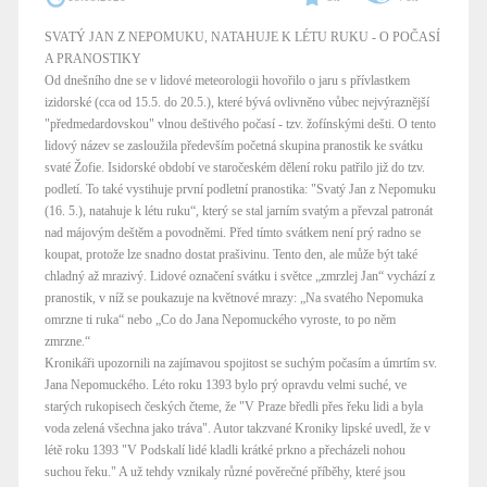
SVATÝ JAN Z NEPOMUKU, NATAHUJE K LÉTU RUKU - O POČASÍ
A PRANOSTIKY
Od dnešního dne se v lidové meteorologii hovořilo o jaru s přívlastkem
izidorské (cca od 15.5. do 20.5.), které bývá ovlivněno vůbec nejvýraznější
"předmedardovskou" vlnou deštivého počasí - tzv. žofínskými dešti. O tento
lidový název se zasloužila především početná skupina pranostik ke svátku
svaté Žofie. Isidorské období ve staročeském dělení roku patřilo již do tzv.
podletí. To také vystihuje první podletní pranostika: "Svatý Jan z Nepomuku
(16. 5.), natahuje k létu ruku“, který se stal jarním svatým a převzal patronát
nad májovým deštěm a povodněmi. Před tímto svátkem není prý radno se
koupat, protože lze snadno dostat prašivinu. Tento den, ale může být také
chladný až mrazivý. Lidové označení svátku i světce „zmrzlej Jan“ vychází z
pranostik, v níž se poukazuje na květnové mrazy: „Na svatého Nepomuka
omrzne ti ruka“ nebo „Co do Jana Nepomuckého vyroste, to po něm
zmrzne.“
Kronikáři upozornili na zajímavou spojitost se suchým počasím a úmrtím sv.
Jana Nepomuckého. Léto roku 1393 bylo prý opravdu velmi suché, ve
starých rukopisech českých čteme, že "V Praze bředli přes řeku lidi a byla
voda zelená všechna jako tráva". Autor takzvané Kroniky lipské uvedl, že v
létě roku 1393 "V Podskalí lidé kladli krátké prkno a přecházeli nohou
suchou řeku." A už tehdy vznikaly různé pověrečné příběhy, které jsou