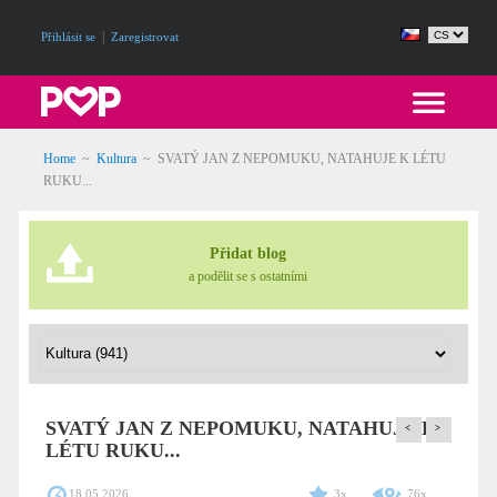
|
Přihlásit se
Zaregistrovat
Home
~
Kultura
~
SVATÝ JAN Z NEPOMUKU, NATAHUJE K LÉTU
RUKU...
Přidat blog
a podělit se s ostatními
SVATÝ JAN Z NEPOMUKU, NATAHUJE K
<
>
LÉTU RUKU...
18.05.2026
3x
76x