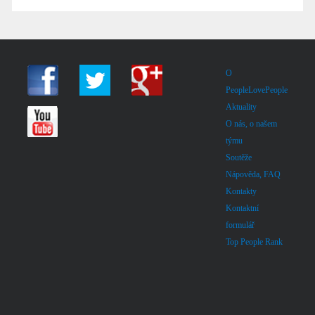
O
PeopleLovePeople
Aktuality
O nás, o našem
týmu
Soutěže
Nápověda, FAQ
Kontakty
Kontaktní
formulář
Top People Rank