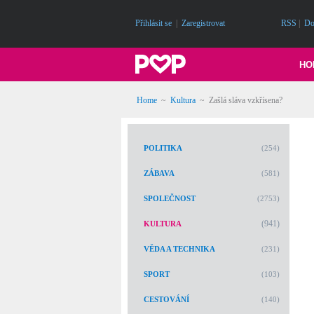
Přihlásit se
|
Zaregistrovat
RSS
|
Do
HO
Home
~
Kultura
~
Zašlá sláva vzkřísena?
POLITIKA
(254)
ZÁBAVA
(581)
SPOLEČNOST
(2753)
(941)
KULTURA
VĚDA A TECHNIKA
(231)
SPORT
(103)
CESTOVÁNÍ
(140)