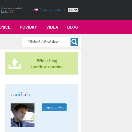
dnes má svátek:
Česká republika
/
Lada
(38)
DNICE
POVÍDKY
VIDEA
BLOG
Přidat blog
a podělit se s ostatními
canibalx
napsat zprávu