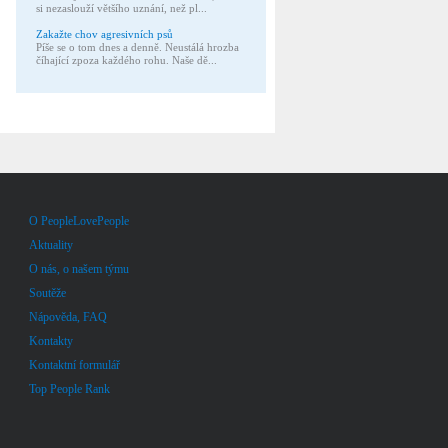
si nezaslouží většího uznání, než pl...
Zakažte chov agresivních psů
Píše se o tom dnes a denně. Neustálá hrozba
číhající zpoza každého rohu. Naše dě...
O PeopleLovePeople
Aktuality
O nás, o našem týmu
Soutěže
Nápověda, FAQ
Kontakty
Kontaktní formulář
Top People Rank