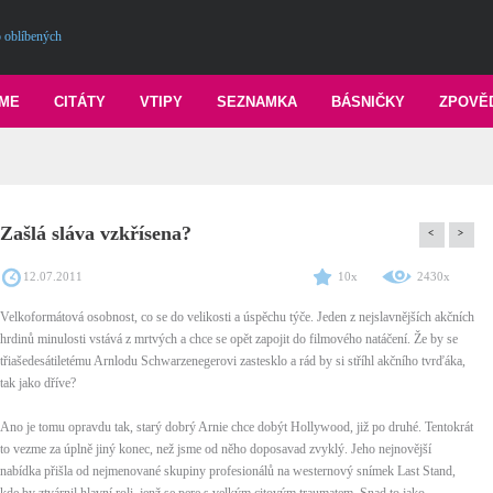
 oblíbených
ME
CITÁTY
VTIPY
SEZNAMKA
BÁSNIČKY
ZPOVĚ
Zašlá sláva vzkřísena?
<
>
12.07.2011
10x
2430x
Velkoformátová osobnost, co se do velikosti a úspěchu týče. Jeden z nejslavnějších akčních
hrdinů minulosti vstává z mrtvých a chce se opět zapojit do filmového natáčení. Že by se
třiašedesátiletému Arnlodu Schwarzenegerovi zastesklo a rád by si stříhl akčního tvrďáka,
tak jako dříve?
Ano je tomu opravdu tak, starý dobrý Arnie chce dobýt Hollywood, již po druhé. Tentokrát
to vezme za úplně jiný konec, než jsme od něho doposavad zvyklý. Jeho nejnovější
nabídka přišla od nejmenované skupiny profesionálů na westernový snímek Last Stand,