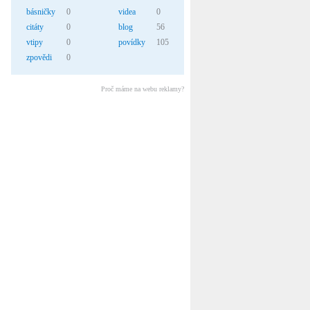
básničky
0
videa
0
citáty
0
blog
56
vtipy
0
povídky
105
zpovědi
0
Proč máme na webu reklamy?