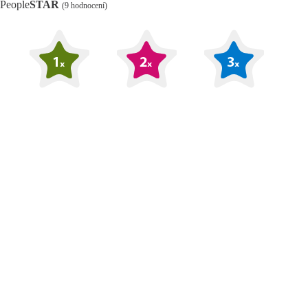
People
STAR
(9 hodnocení)