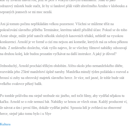
kde by ztvárnil hlavní roli, jenž se pere s velkým citovým traumatem. Snad to jako
odrazový můstek bude stačit, že by si fandové přáli vidět ubrečeného Arniho v klobouku a
sepraných jeansech se mi moc nezdá.
Ani já tomuto počinu nepřikládám velkou pozornost. Všichni se můžeme těšit na
pokračování slavného příběhu Terminátor, kterému taktéž přislíbil účast. Pokud se do toho
Arnie obuje, může ještě natočit několik slušných kasovních trháků, nehledě na vysokou
konkurenci. Arnold je ve formě a cizí mu nejsou ani komedie, kterých má za sebou pěknou
řadu. Z nedávného doslechu, však vyšlo najevo, že se všechny filmové nabídky odsouvají
na druhou kolej, kde budou prozatím vyčkávat na další instrukce. A jaký je důvod?
Jednoduchý, Arnold prochází těžkým obdobím. Aféra okolo jeho nemanželského dítěte,
rozvrátila jeho 25leté manželství úplně naruby. Manželka minulý týden požádala o rozvod a
brousí si zuby na obrovský majetek slavného herce. Je více, než jasné, že tohle bude stát
velkého svalovce pěkný balík.
Po tomhle průšvihu mu stejně nezbude nic jiného, než točit filmy, aby vydělal nějakou tu
kačku. Arnold se o role nemusí bát. Nabídky se hrnou ze všech stran. Každý producent ví,
že návrat a tím i první film, dokáže vydělat jmění. Spousta lidí je zvědavá na obnovené
herce, stejně jako tomu bylo i u Slye
Kultura