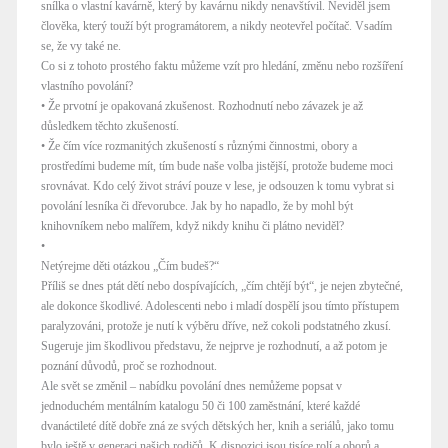
snílka o vlastní kavárně, který by kavárnu nikdy nenavštívil. Neviděl jsem
člověka, který touží být programátorem, a nikdy neotevřel počítač. Vsadím
se, že vy také ne.
Co si z tohoto prostého faktu můžeme vzít pro hledání, změnu nebo rozšíření
vlastního povolání?
• Že prvotní je opakovaná zkušenost. Rozhodnutí nebo závazek je až
důsledkem těchto zkušeností.
• Že čím více rozmanitých zkušeností s různými činnostmi, obory a
prostředími budeme mít, tím bude naše volba jistější, protože budeme moci
srovnávat. Kdo celý život stráví pouze v lese, je odsouzen k tomu vybrat si
povolání lesníka či dřevorubce. Jak by ho napadlo, že by mohl být
knihovníkem nebo malířem, když nikdy knihu či plátno neviděl?
•
Netýrejme děti otázkou „Čím budeš?“
Příliš se dnes ptát dětí nebo dospívajících, „čím chtějí být“, je nejen zbytečné,
ale dokonce škodlivé. Adolescenti nebo i mladí dospělí jsou tímto přístupem
paralyzováni, protože je nutí k výběru dříve, než cokoli podstatného zkusí.
Sugeruje jim škodlivou představu, že nejprve je rozhodnutí, a až potom je
poznání důvodů, proč se rozhodnout.
Ale svět se změnil – nabídku povolání dnes nemůžeme popsat v
jednoduchém mentálním katalogu 50 či 100 zaměstnání, které každé
dvanáctileté dítě dobře zná ze svých dětských her, knih a seriálů, jako tomu
bylo ještě v generaci našich rodičů. K dispozici jsou tisíce rolí a oborů a