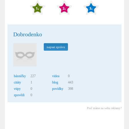
Dobrodenko
napsat zprávu
básničky
227
videa
0
citáty
1
blog
443
vtipy
0
povídky
398
zpovědi
0
Proč máme na webu reklamy?