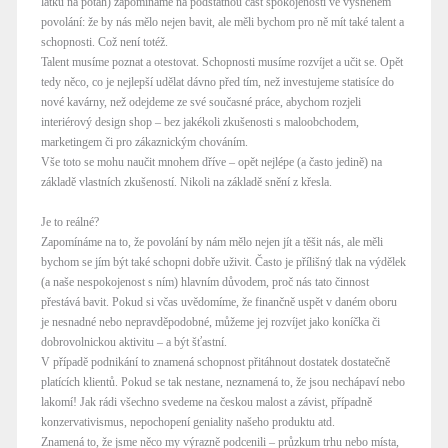
látku na potah) zapomínáme na podstatnou část spokojenosti ve vysněném
povolání: že by nás mělo nejen bavit, ale měli bychom pro ně mít také talent a
schopnosti. Což není totéž.
Talent musíme poznat a otestovat. Schopnosti musíme rozvíjet a učit se. Opět
tedy něco, co je nejlepší udělat dávno před tím, než investujeme statisíce do
nové kavárny, než odejdeme ze své současné práce, abychom rozjeli
interiérový design shop – bez jakékoli zkušenosti s maloobchodem,
marketingem či pro zákaznickým chováním.
Vše toto se mohu naučit mnohem dříve – opět nejlépe (a často jedině) na
základě vlastních zkušeností. Nikoli na základě snění z křesla.
Je to reálné?
Zapomínáme na to, že povolání by nám mělo nejen jít a těšit nás, ale měli
bychom se jím být také schopni dobře uživit. Často je přílišný tlak na výdělek
(a naše nespokojenost s ním) hlavním důvodem, proč nás tato činnost
přestává bavit. Pokud si včas uvědomíme, že finančně uspět v daném oboru
je nesnadné nebo nepravděpodobné, můžeme jej rozvíjet jako koníčka či
dobrovolnickou aktivitu – a být šťastní.
V případě podnikání to znamená schopnost přitáhnout dostatek dostatečně
platících klientů. Pokud se tak nestane, neznamená to, že jsou nechápaví nebo
lakomí! Jak rádi všechno svedeme na českou malost a závist, případně
konzervativismus, nepochopení geniality našeho produktu atd.
Znamená to, že jsme něco my výrazně podcenili – průzkum trhu nebo místa,