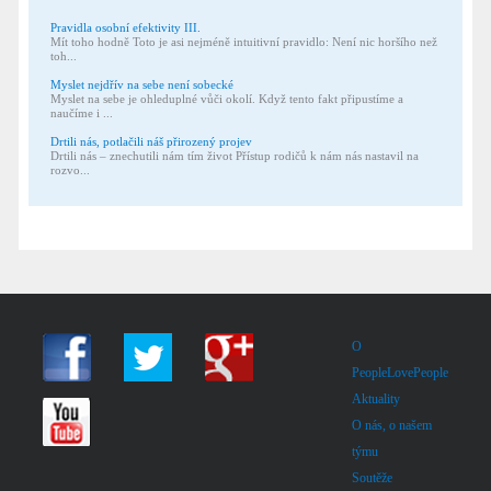
Pravidla osobní efektivity III.
Mít toho hodně Toto je asi nejméně intuitivní pravidlo: Není nic horšího než
toh...
Myslet nejdřív na sebe není sobecké
Myslet na sebe je ohleduplné vůči okolí. Když tento fakt připustíme a
naučíme i ...
Drtili nás, potlačili náš přirozený projev
Drtili nás – znechutili nám tím život Přístup rodičů k nám nás nastavil na
rozvo...
O
PeopleLovePeople
Aktuality
O nás, o našem
týmu
Soutěže