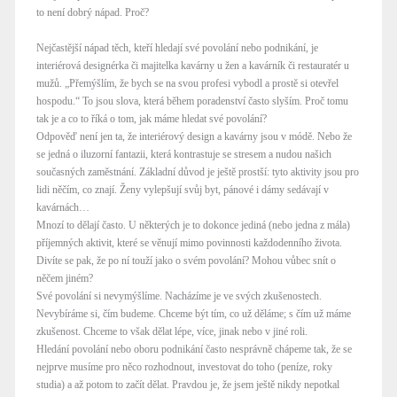
to není dobrý nápad. Proč?
Nejčastější nápad těch, kteří hledají své povolání nebo podnikání, je
interiérová designérka či majitelka kavárny u žen a kavárník či restauratér u
mužů. „Přemýšlím, že bych se na svou profesi vybodl a prostě si otevřel
hospodu.“ To jsou slova, která během poradenství často slyším. Proč tomu
tak je a co to říká o tom, jak máme hledat své povolání?
Odpověď není jen ta, že interiérový design a kavárny jsou v módě. Nebo že
se jedná o iluzorní fantazii, která kontrastuje se stresem a nudou našich
současných zaměstnání. Základní důvod je ještě prostší: tyto aktivity jsou pro
lidi něčím, co znají. Ženy vylepšují svůj byt, pánové i dámy sedávají v
kavárnách…
Mnozí to dělají často. U některých je to dokonce jediná (nebo jedna z mála)
příjemných aktivit, které se věnují mimo povinnosti každodenního života.
Divíte se pak, že po ní touží jako o svém povolání? Mohou vůbec snít o
něčem jiném?
Své povolání si nevymýšlíme. Nacházíme je ve svých zkušenostech.
Nevybíráme si, čím budeme. Chceme být tím, co už děláme; s čím už máme
zkušenost. Chceme to však dělat lépe, více, jinak nebo v jiné roli.
Hledání povolání nebo oboru podnikání často nesprávně chápeme tak, že se
nejprve musíme pro něco rozhodnout, investovat do toho (peníze, roky
studia) a až potom to začít dělat. Pravdou je, že jsem ještě nikdy nepotkal