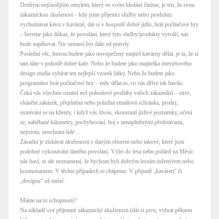
Druhým nejčastějším omylem, který ve svém hledání činíme, je ten, že svou
zákaznickou zkušenost – kdy jsme příjemci služby nebo produktu:
vychutnávat kávu v kavárně, dát si v hospodě dobré jídlo, hrát počítačové hry
– bereme jako důkaz, že povolání, které tyto služby/produkty vytváří, nás
bude naplňovat. Nic nemusí být dále od pravdy.
Poslední věc, kterou budete jako novopečený majitel kavárny dělat, je ta, že si
tam dáte v pohodě dobré kafe. Nebo že budete jako majitelka interiérového
design studia vybírat ten nejlepší vzorek látky. Nebo že budete jako
programátor hrát počítačové hry – tedy dělat to, co vás dříve tak bavilo.
Čeká vás všechno ostatní než pohodové prožitky vašich zákazníků – stres,
shánění zakázek, přeplněná nebo prázdná emailová schránka, prodej,
usmívání se na klienty, i když vás štvou, skousnutí jízlivé poznámky, učení
se, naběhané kilometry, pochybování, boj s nenaplněnými představami,
nejistota, neochotní lidé…
Zásadní je získávat zkušenosti s daným oborem nebo takové, které jsou
podobné vykonávání daného povolání. Výlet do lesa nebo pohled na Měsíc
nás baví, to ale neznamená, že bychom byli dobrým lesním inženýrem nebo
kosmonautem. V těchto případech to chápeme. V případě „kaváren“ či
„designu“ už méně.
Máme na to schopnosti?
Na základě své příjemné zákaznické zkušenosti (dát si pivo, vybrat pěknou