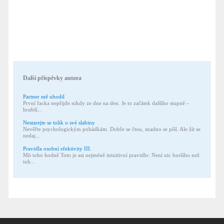
Další příspěvky autora
Partner mě uhodil
První facka nepřijde nikdy ze dne na den. Je to začátek dalšího stupně –
hrubší...
Nestarejte se tolik o své slabiny
Nevěřte psychologickým pohádkám. Dobře se čtou, snadno se píší. Ale žít se
nedaj...
Pravidla osobní efektivity III.
Mít toho hodně Toto je asi nejméně intuitivní pravidlo: Není nic horšího než
toh...