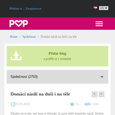
|
Přihlásit se
Zaregistrovat
Home
~
Společnost
~
Domácí násilí na duši i na těle
Přidat blog
a podělit se s ostatními
Domácí násilí na duši i na těle
<
>
31.05.2026
7x
123x
Dlouho mi trvalo, než jsem si přiznala, že jsem obětí domácího násilí. Možná