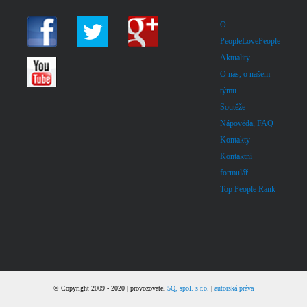
O
PeopleLovePeople
Aktuality
O nás, o našem
týmu
Soutěže
Nápověda, FAQ
Kontakty
Kontaktní
formulář
Top People Rank
© Copyright 2009 - 2020 | provozovatel
5Q, spol. s r.o.
|
autorská práva