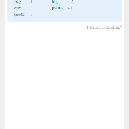
citáty
1
blog
445
vtipy
0
povídky
400
zpovědi
0
Proč máme na webu reklamy?