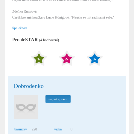
Zdeňka Rumlová
Certifikovaná koučka u Lucie Königové. "Naučte se mít rádi sami sebe."
Společnost
People
STAR
(4 hodnocení)
Dobrodenko
napsat zprávu
básničky
228
videa
0