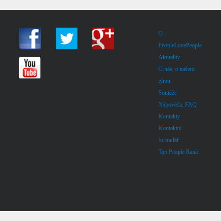
O
PeopleLovePeople
Aktuality
O nás, o našem
týmu
Soutěže
Nápověda, FAQ
Kontakty
Kontaktní
formulář
Top People Rank