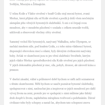
Světlým, Mocným a Žehnajícím.
U trůnu Krále a Vládce stvoření v hradě Grálu stojí mocná bytost, zvaná
Merkur, která přijímá sílu od Krále stvoření a posílá ji dolů všem nesčetným
zástupům jeho věrných bytostných služebníků. A oni z ní čerpají svou
moudrost, aby v moudrém působení v souladu s celkem neustále tvořili,
udržovali a obnovovali všechny sféry stvoření.
Samotný vrchol říše bytostných, nazývaný Walhallou, nebo Olympem, se
nachází mnohem níže, pod hradem Grálu, a z toho místa vládnoucí bytosti,
disponující obrovskou mocí a silami, byly dávnými civilizacemi nazývány
bohy. Avšak ve skutečnosti jsou to jen věrní služebníci Stvořitele, kterým
jejich vládce Merkur zprostředkovává sílu Krále stvoření pro jejich působení.
V jejich dokonalém působení je moc, síla, pohyb, drsnost, ale zároveň krása a
jemnost.
V dnešní zásadní, vážné a průlomové době bychom se měli začít seznamovat
s těmito skutečnostmi. Měli bychom se naučit poznávat bytostné služebníky,
spolupracovat s nimi, naslouchat jim a inspirovat se jejich moudrostí pro další
vývoj života na zemi, protože jen ve spolupráci s nimi můžeme jako lidský
druh dospět k životu, naplněnému míruplnou tvořivostí a požehnáním. Dávné
civilizace toho byly schopny a nastal čas, abychom tuto schopnost znovu