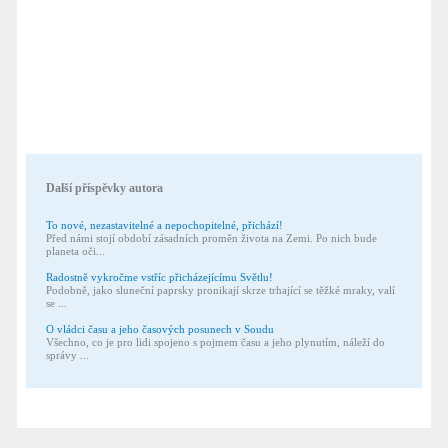
Další příspěvky autora
To nové, nezastavitelné a nepochopitelné, přichází!
Před námi stojí období zásadních proměn života na Zemi. Po nich bude
planeta oči...
Radostně vykročme vstříc přicházejícímu Světlu!
Podobně, jako sluneční paprsky pronikají skrze trhající se těžké mraky, valí
se ...
O vládci času a jeho časových posunech v Soudu
Všechno, co je pro lidi spojeno s pojmem času a jeho plynutím, náleží do
správy ...