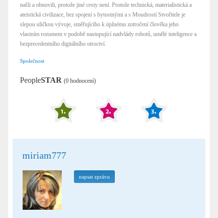
našli a obnovili, protože jiné cesty není. Protože technická, materialistická a
ateistická civilizace, bez spojení s bytostnými a s Moudrostí Stvořitele je
slepou uličkou vývoje, směřujícího k úplnému zotročení člověka jeho
vlastním rozumem v podobě nastupující nadvlády robotů, umělé inteligence a
bezprecedentního digitálního otroctví.
Společnost
People
STAR
(0 hodnocení)
miriam777
napsat zprávu