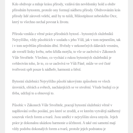
Kdo obdivuje a miluje krásu přírody, vzdává tím nevědomky hold a obdiv
přírodním bytostem, protože ony formují nádheru přírody. Obdivováním krás
přírody lidé zároveň velebí, aniž by to tušili, Milostiplnost nebeského Otce,
který to všechno nechal povstat k životu.
Příroda vznikla z věrné práce přírodních bytostí - bytostných služebníků
Nejvyššího, vždy působících v souladu s jeho Vůlí, jak v tom nejmenším, tak
i v tom největším přírodním dění. Hvězdy v nekonečných dálavách vesmíru,
ale rovněž lístky květu, nebo křídla motýla, to vše se zachvívá v Zákonech
Vůle Stvořitele. Všechno, co vychází z rukou bytostných služebníků je
svědectvím toho, že to, co se zachvívá ve Vůli Páně, může ve své čisté
tvořivosti spět pouze k nádheře, harmonii a štěstí.
Bytostní služebníci Nejvyššího působí takovýmto způsobem ve všech
úrovních, sférách a světech, nacházejících se ve stvoření. Všude budují co je
třeba, udržují to a obnovují to.
Působíc v Zákonech Vůle Stvořitele, pracují bytostní služebníci věrně v
naplňování svého poslání, pro které se zrodili, a ve kterém vytvářejí nádherný
souzvuk všech forem a tvarů. Jsou umělci v nejvyšším slova smyslu. Jejich
práce je dokonalou ukázkou harmonie a účelnosti. A také oni samotní mají
vždy podobu dokonalých forem a tvarů, protože jejich podstatou je