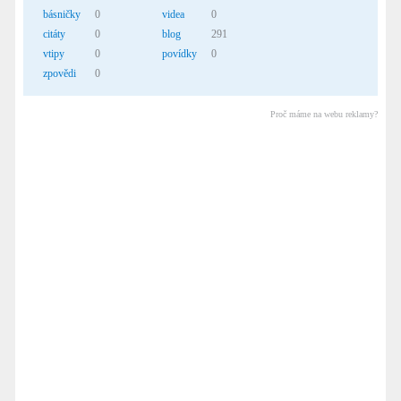
básničky
0
videa
0
citáty
0
blog
291
vtipy
0
povídky
0
zpovědi
0
Proč máme na webu reklamy?