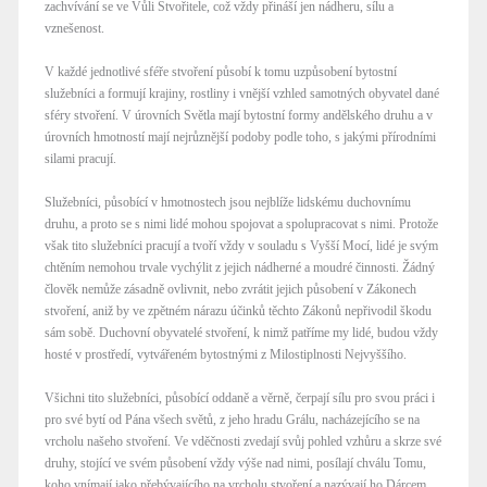
zachvívání se ve Vůli Stvořitele, což vždy přináší jen nádheru, sílu a
vznešenost.
V každé jednotlivé sféře stvoření působí k tomu uzpůsobení bytostní
služebníci a formují krajiny, rostliny i vnější vzhled samotných obyvatel dané
sféry stvoření. V úrovních Světla mají bytostní formy andělského druhu a v
úrovních hmotností mají nejrůznější podoby podle toho, s jakými přírodními
silami pracují.
Služebníci, působící v hmotnostech jsou nejblíže lidskému duchovnímu
druhu, a proto se s nimi lidé mohou spojovat a spolupracovat s nimi. Protože
však tito služebníci pracují a tvoří vždy v souladu s Vyšší Mocí, lidé je svým
chtěním nemohou trvale vychýlit z jejich nádherné a moudré činnosti. Žádný
člověk nemůže zásadně ovlivnit, nebo zvrátit jejich působení v Zákonech
stvoření, aniž by ve zpětném nárazu účinků těchto Zákonů nepřivodil škodu
sám sobě. Duchovní obyvatelé stvoření, k nimž patříme my lidé, budou vždy
hosté v prostředí, vytvářeném bytostnými z Milostiplnosti Nejvyššího.
Všichni tito služebníci, působící oddaně a věrně, čerpají sílu pro svou práci i
pro své bytí od Pána všech světů, z jeho hradu Grálu, nacházejícího se na
vrcholu našeho stvoření. Ve vděčnosti zvedají svůj pohled vzhůru a skrze své
druhy, stojící ve svém působení vždy výše nad nimi, posílají chválu Tomu,
koho vnímají jako přebývajícího na vrcholu stvoření a nazývají ho Dárcem,