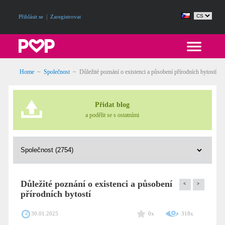
|
Přihlásit se
Zaregistrovat
Home
~
Společnost
~
Důležité poznání o existenci a působení přírodních bytostí
Přidat blog
a podělit se s ostatními
Důležité poznání o existenci a působení
<
>
přírodních bytostí
30.01.2025
0x
318x