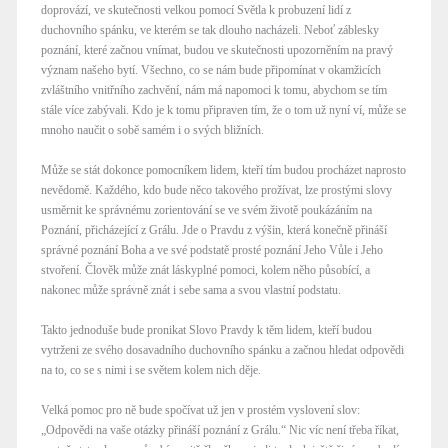
doprovází, ve skutečnosti velkou pomocí Světla k probuzení lidí z
duchovního spánku, ve kterém se tak dlouho nacházeli. Neboť záblesky
poznání, které začnou vnímat, budou ve skutečnosti upozorněním na pravý
význam našeho bytí. Všechno, co se nám bude připomínat v okamžicích
zvláštního vnitřního zachvění, nám má napomoci k tomu, abychom se tím
stále více zabývali. Kdo je k tomu připraven tím, že o tom už nyní ví, může se
mnoho naučit o sobě samém i o svých bližních.
Může se stát dokonce pomocníkem lidem, kteří tím budou procházet naprosto
nevědomě. Každého, kdo bude něco takového prožívat, lze prostými slovy
usměrnit ke správnému zorientování se ve svém životě poukázáním na
Poznání, přicházející z Grálu. Jde o Pravdu z výšin, která konečně přináší
správné poznání Boha a ve své podstatě prosté poznání Jeho Vůle i Jeho
stvoření. Člověk může znát láskyplné pomoci, kolem něho působící, a
nakonec může správně znát i sebe sama a svou vlastní podstatu.
Takto jednoduše bude pronikat Slovo Pravdy k těm lidem, kteří budou
vytrženi ze svého dosavadního duchovního spánku a začnou hledat odpovědi
na to, co se s nimi i se světem kolem nich děje.
Velká pomoc pro ně bude spočívat už jen v prostém vyslovení slov:
„Odpovědi na vaše otázky přináší poznání z Grálu.“ Nic víc není třeba říkat,