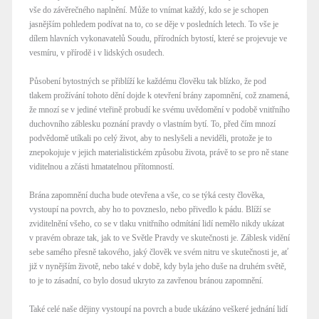
vše do závěrečného naplnění. Může to vnímat každý, kdo se je schopen
jasnějším pohledem podívat na to, co se děje v posledních letech. To vše je
dílem hlavních vykonavatelů Soudu, přírodních bytostí, které se projevuje ve
vesmíru, v přírodě i v lidských osudech.
Působení bytostných se přiblíží ke každému člověku tak blízko, že pod
tlakem prožívání tohoto dění dojde k otevření brány zapomnění, což znamená,
že mnozí se v jediné vteřině probudí ke svému uvědomění v podobě vnitřního
duchovního záblesku poznání pravdy o vlastním bytí. To, před čím mnozí
podvědomě utíkali po celý život, aby to neslyšeli a neviděli, protože je to
znepokojuje v jejich materialistickém způsobu života, právě to se pro ně stane
viditelnou a zčásti hmatatelnou přítomností.
Brána zapomnění ducha bude otevřena a vše, co se týká cesty člověka,
vystoupí na povrch, aby ho to povzneslo, nebo přivedlo k pádu. Blíží se
zviditelnění všeho, co se v tlaku vnitřního odmítání lidí nemělo nikdy ukázat
v pravém obraze tak, jak to ve Světle Pravdy ve skutečnosti je. Záblesk vidění
sebe samého přesně takového, jaký člověk ve svém nitru ve skutečnosti je, ať
již v nynějším životě, nebo také v době, kdy byla jeho duše na druhém světě,
to je to zásadní, co bylo dosud ukryto za zavřenou bránou zapomnění.
Také celé naše dějiny vystoupí na povrch a bude ukázáno veškeré jednání lidí