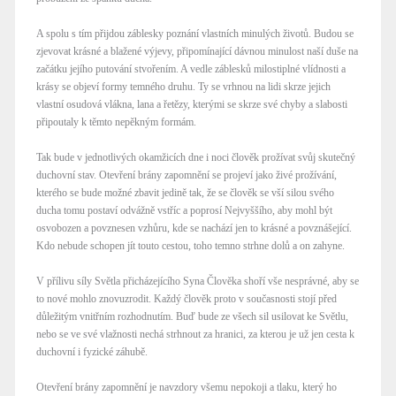
A spolu s tím přijdou záblesky poznání vlastních minulých životů. Budou se
zjevovat krásné a blažené výjevy, připomínající dávnou minulost naší duše na
začátku jejího putování stvořením. A vedle záblesků milostiplné vlídnosti a
krásy se objeví formy temného druhu. Ty se vrhnou na lidi skrze jejich
vlastní osudová vlákna, lana a řetězy, kterými se skrze své chyby a slabosti
připoutaly k těmto nepěkným formám.
Tak bude v jednotlivých okamžicích dne i noci člověk prožívat svůj skutečný
duchovní stav. Otevření brány zapomnění se projeví jako živé prožívání,
kterého se bude možné zbavit jedině tak, že se člověk se vší silou svého
ducha tomu postaví odvážně vstříc a poprosí Nejvyššího, aby mohl být
osvobozen a povznesen vzhůru, kde se nachází jen to krásné a povznášející.
Kdo nebude schopen jít touto cestou, toho temno strhne dolů a on zahyne.
V přílivu síly Světla přicházejícího Syna Člověka shoří vše nesprávné, aby se
to nové mohlo znovuzrodit. Každý člověk proto v současnosti stojí před
důležitým vnitřním rozhodnutím. Buď bude ze všech sil usilovat ke Světlu,
nebo se ve své vlažnosti nechá strhnout za hranici, za kterou je už jen cesta k
duchovní i fyzické záhubě.
Otevření brány zapomnění je navzdory všemu nepokoji a tlaku, který ho