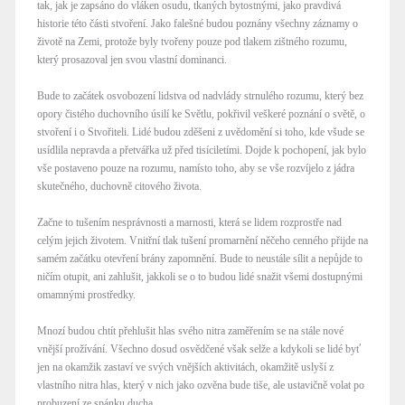
tak, jak je zapsáno do vláken osudu, tkaných bytostnými, jako pravdivá
historie této části stvoření. Jako falešné budou poznány všechny záznamy o
životě na Zemi, protože byly tvořeny pouze pod tlakem zištného rozumu,
který prosazoval jen svou vlastní dominanci.
Bude to začátek osvobození lidstva od nadvlády strnulého rozumu, který bez
opory čistého duchovního úsilí ke Světlu, pokřivil veškeré poznání o světě, o
stvoření i o Stvořiteli. Lidé budou zděšeni z uvědomění si toho, kde všude se
usídlila nepravda a přetvářka už před tisíciletími. Dojde k pochopení, jak bylo
vše postaveno pouze na rozumu, namísto toho, aby se vše rozvíjelo z jádra
skutečného, duchovně citového života.
Začne to tušením nesprávnosti a marnosti, která se lidem rozprostře nad
celým jejich životem. Vnitřní tlak tušení promarnění něčeho cenného přijde na
samém začátku otevření brány zapomnění. Bude to neustále sílit a nepůjde to
ničím otupit, ani zahlušit, jakkoli se o to budou lidé snažit všemi dostupnými
omamnými prostředky.
Mnozí budou chtít přehlušit hlas svého nitra zaměřením se na stále nové
vnější prožívání. Všechno dosud osvědčené však selže a kdykoli se lidé byť
jen na okamžik zastaví ve svých vnějších aktivitách, okamžitě uslyší z
vlastního nitra hlas, který v nich jako ozvěna bude tiše, ale ustavičně volat po
probuzení ze spánku ducha.