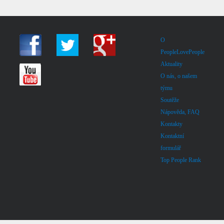
O
PeopleLovePeople
Aktuality
O nás, o našem
týmu
Soutěže
Nápověda, FAQ
Kontakty
Kontaktní
formulář
Top People Rank