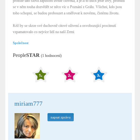
protože tato slova zapůsobí uvnitř člověka, a je-li to duch ještě živý, probudí
se v něm touha dozvědět se něco víc o Poznání z Grálu. Všichni, kdo jsou
toho schopni, se budou probouzet a směřovat k novému, čistému životu.
Kéž by se skrze své duchovně citové oživení a osvobozující procitnutí
vzpamatovalo co nejvíce lidí na naší Zemi.
Společnost
People
STAR
(1 hodnocení)
miriam777
napsat zprávu