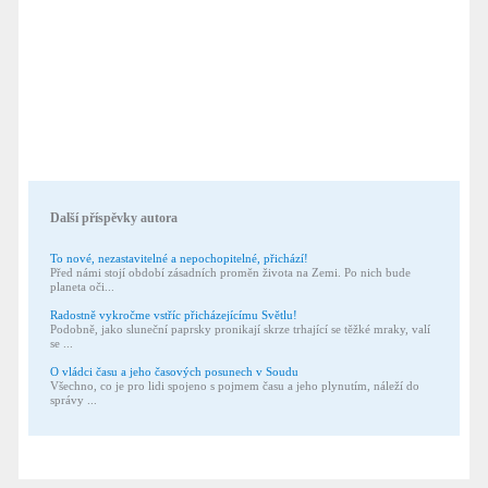
Další příspěvky autora
To nové, nezastavitelné a nepochopitelné, přichází!
Před námi stojí období zásadních proměn života na Zemi. Po nich bude
planeta oči...
Radostně vykročme vstříc přicházejícímu Světlu!
Podobně, jako sluneční paprsky pronikají skrze trhající se těžké mraky, valí
se ...
O vládci času a jeho časových posunech v Soudu
Všechno, co je pro lidi spojeno s pojmem času a jeho plynutím, náleží do
správy ...