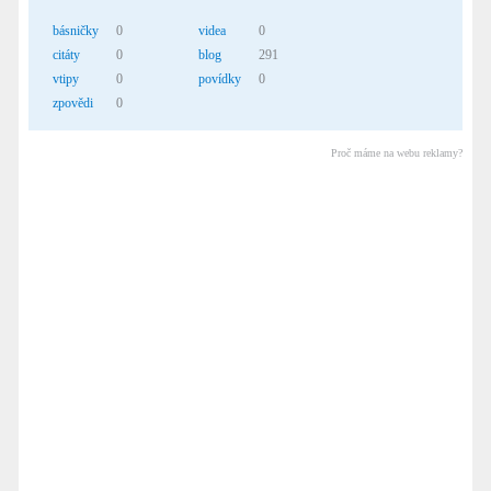
básničky
0
videa
0
citáty
0
blog
291
vtipy
0
povídky
0
zpovědi
0
Proč máme na webu reklamy?