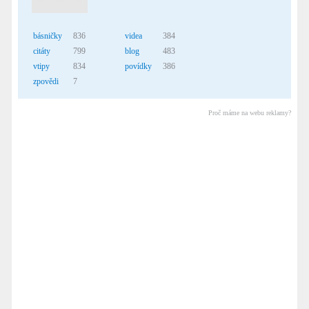
básničky
836
videa
384
citáty
799
blog
483
vtipy
834
povídky
386
zpovědi
7
Proč máme na webu reklamy?