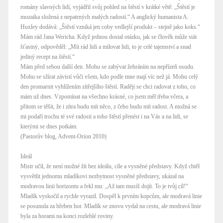
romány slavných lidí, vyjádřil svůj pohled na štěstí v krátké větě: „Štěstí je
mozaika složená z nepatrných malých radostí.“ A anglický humanista A.
Huxley dodává: „Štěstí vzniká jen coby vedlejší produkt – stejně jako koks.“
Mám rád Jana Wericha. Když jednou dostal otázku, jak se člověk může stát
šťastný, odpověděl: „Mít rád lidi a milovat lidi, to je celé tajemství a snad
jediný recept na štěstí.“
Mám před sebou další den. Mohu se zabývat žehráním na nepřízeň osudu.
Mohu se sžírat závistí vůči všem, kdo podle mne mají víc než já. Mohu celý
den promarnit vyhlížením zítřejšího štěstí. Raději se chci radovat z toho, co
mám už dnes. Vzpomínat na všechno krásné, co jsem měl třeba včera, a
přitom se těšit, že i zítra budu mít něco, z čeho budu mít radost. A možná se
mi podaří trochu té své radosti a toho štěstí přenést i na Vás a na lidi, se
kterými se dnes potkám.
(Pastorův blog, Advent-Orion 2010)
Ideál
Mistr učil, že není možné žít bez ideálu, cíle a vysněné představy. Když chtěl
vysvětlit jednomu mladíkovi nezbytnost vysněné představy, ukázal na
modravou linii horizontu a řekl mu: „Až tam musíš dojít. To je tvůj cíl!“
Mladík vyskočil a rychle vyrazil. Dospěl k prvním kopcům, ale modravá linie
se posunula za hřeben hor. Mladík se znovu vydal na cestu, ale modravá linie
byla za horami na konci rozlehlé roviny.