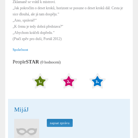
Zklamaně se vrátil k mistrovi.
„Jak pokročím o deset kroků, horizont se posune o deset kroků dál. Cesta je
sice dlouhá, ale já tam dospěju.“
„Ano, správně!“
„K čemu je tedy dobrá představa?“
„Abychom kráčeli dopředu.“
(Ptačí zpěv pro duši, Portál 2012)
Společnost
People
STAR
(0 hodnocení)
MijáJ
napsat zprávu