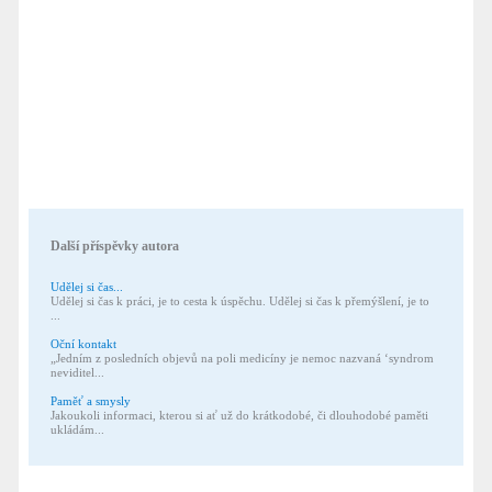
Další příspěvky autora
Udělej si čas...
Udělej si čas k práci, je to cesta k úspěchu. Udělej si čas k přemýšlení, je to
...
Oční kontakt
„Jedním z posledních objevů na poli medicíny je nemoc nazvaná ‘syndrom
neviditel...
Paměť a smysly
Jakoukoli informaci, kterou si ať už do krátkodobé, či dlouhodobé paměti
ukládám...