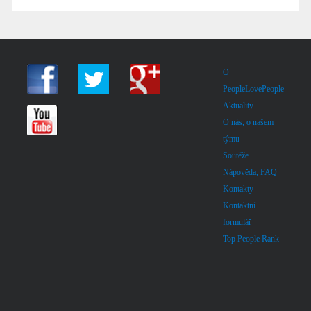
O
PeopleLovePeople
Aktuality
O nás, o našem
týmu
Soutěže
Nápověda, FAQ
Kontakty
Kontaktní
formulář
Top People Rank