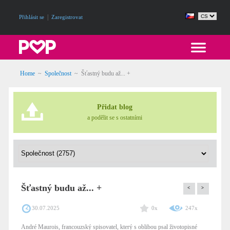
|
Přihlásit se
Zaregistrovat
Home
~
Společnost
~
Šťastný budu až... +
Přidat blog
a podělit se s ostatními
Šťastný budu až... +
<
>
30.07.2025
0x
247x
André Maurois, francouzský spisovatel, který s oblibou psal životopisné