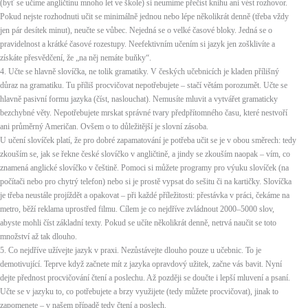
(byť se učíme angličtinu mnoho let ve škole) si neumíme přečíst knihu ani vést rozhovor.
Pokud nejste rozhodnuti učit se minimálně jednou nebo lépe několikrát denně (třeba vždy
jen pár desítek minut), neučte se vůbec. Nejedná se o velké časové bloky. Jedná se o
pravidelnost a krátké časové rozestupy. Neefektivním učením si jazyk jen zošklivíte a
získáte přesvědčení, že „na něj nemáte buňky“.
4. Učte se hlavně slovíčka, ne tolik gramatiky. V českých učebnicích je kladen přílišný
důraz na gramatiku. Tu příliš procvičovat nepotřebujete – stačí větám porozumět. Učte se
hlavně pasivní formu jazyka (číst, naslouchat). Nemusíte mluvit a vytvářet gramaticky
bezchybné věty. Nepotřebujete mrskat správné tvary předpřítomného času, které nestvoří
ani průměrný Američan. Ovšem o to důležitější je slovní zásoba.
U učení slovíček platí, že pro dobré zapamatování je potřeba učit se je v obou směrech: tedy
zkouším se, jak se řekne české slovíčko v angličtině, a jindy se zkouším naopak – vím, co
znamená anglické slovíčko v češtině. Pomoci si můžete programy pro výuku slovíček (na
počítači nebo pro chytrý telefon) nebo si je prostě vypsat do sešitu či na kartičky. Slovíčka
je třeba neustále projíždět a opakovat – při každé příležitosti: přestávka v práci, čekáme na
metro, běží reklama uprostřed filmu. Cílem je co nejdříve zvládnout 2000–5000 slov,
abyste mohli číst základní texty. Pokud se učíte několikrát denně, netrvá naučit se toto
množství až tak dlouho.
5. Co nejdříve užívejte jazyk v praxi. Nezůstávejte dlouho pouze u učebnic. To je
demotivující. Teprve když začnete mít z jazyka opravdový užitek, začne vás bavit. Nyní
dejte přednost procvičování čtení a poslechu. Až později se doučte i lepší mluvení a psaní.
Učte se v jazyku to, co potřebujete a brzy využijete (tedy můžete procvičovat), jinak to
zapomenete – v našem případě tedy čtení a poslech.