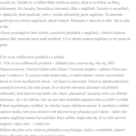
uspořit čas. Začněte to, co běžně děláte (sledovat zprávy, dívat se na fotbal, na filmy,
dokumenty, číst časopisy, brouzdat po internetu), dělat v angličtině. Nastavte si na počítači,
v aplikacích, které používáte, nebo v mobilu uživatelský jazyk angličtinu. Na internetu
pobývejte na webech anglických, nikoli českých. Relaxujete a zároveň se učíte. Tak se nám
to líbí.
Abyste postoupili ke čtení učebnic a poslechu přednášek v angličtině, o kterých budeme
mluvit dále, nemusíte jazyk umět perfektně. Už se střední znalosti angličtiny se lze pustit do
práce.
Učte se na vzdělávacích portálech a z učebnic
1. Učte se na vzdělávacích portálech – Základní jsou coursera.org, edx.org, MIT
Opencourseware, Stanford Online nebo iTunes University (najdete v aplikaci iTunes pro
mac i windows). To je pouze malá ukázka toho, co nabízí internet: stovky univerzitních
kurzů ze všech myslitelných oborů – od financí k astronomii. Dobré je upřednostnit kurzy
známých univerzit, kde máte jistotu, že se dozvíte relevantní informace od předních
odborníků, kteří zároveň umí dobře učit, nikoli „alternativní“ nesmysly nebo sice důležité
informace, ale z úst někoho, kdo vás pro obor nedokáže zaujmout nebo jej dobře vysvětlit.
Pokud nepotřebujete certifikát, lze všechny kurzy zhlédnout zdarma. K mnohým si můžete
zapnout titulky, nebo jsou dokonce celé mluvené texty přepsány pod videem – takže vaše
znalost angličtiny nemusí být perfektní. Kurz můžete chápat také tak, že se učíte zároveň
anglicky i daný obor – a šetříte čas.
Můžete tak jeden večer sledovat přednášku z psychologie, druhý o architektuře, jaderné