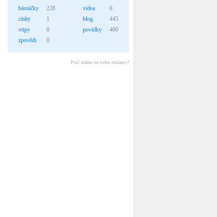
básničky
228
videa
0
citáty
1
blog
445
vtipy
0
povídky
400
zpovědi
0
Proč máme na webu reklamy?