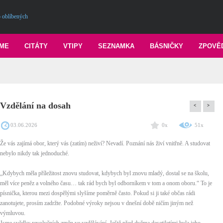
 oblíbených
ME
CITÁTY
VTIPY
SEZNAMKA
BÁSNIČKY
ZPOVĚ
Vzdělání na dosah
<
>
03.06.2026
0x
51x
Že vás zajímá obor, který vás (zatím) neživí? Nevadí. Poznání nás živí vnitřně. A studovat
nebylo nikdy tak jednoduché.
„Kdybych měla příležitost znovu studovat, kdybych byl znovu mladý, dostal se na školu,
měl více peněz a volného času… tak rád bych byl odborníkem v tom a onom oboru.“ To je
písnička, kterou mezi dospělými slyšíme poměrně často. Pokud si ji také občas rádi
zanotujete, prosím zadržte. Podobné výroky nejsou v dnešní době ničím jiným než
výmluvou.