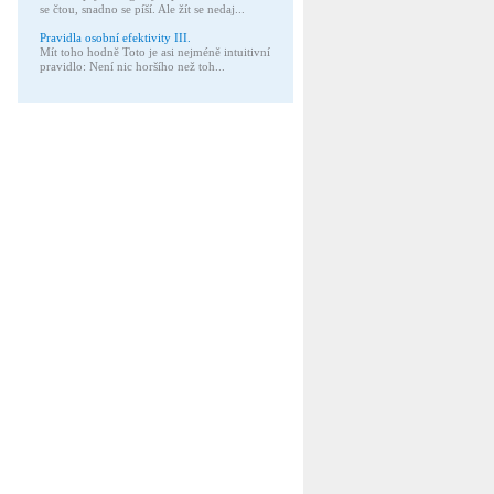
se čtou, snadno se píší. Ale žít se nedaj...
Pravidla osobní efektivity III.
Mít toho hodně Toto je asi nejméně intuitivní
pravidlo: Není nic horšího než toh...