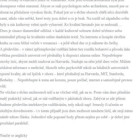
Jsme svědky revolučních změn ve vzdělávání. Ještě před dvěma desetiletími byla jeho
dostupnost velmi omezená. Abyste se stali psychologem nebo architektem, museli jste se
dostat na příslušnou vysokou školu. Pokud jste se o těchto oborech chtěli něco dozvědět
sami, nikdo vám neřekl, které texty jsou dobré a co je brak. Na rozdíl od západního světa
byly u nás knihovny velmi spoře vybavené. Ke kvalitní literatuře jste se nedostali…
Dnes je situace diametrálně odlišná: v každé knihovně seženete dobré učebnice nebo
minimálně přístup ke kvalitním online databázím textů. Na internetu si koupíte skvělou
knihu za cenu běžné večeře v restauraci – a ještě téhož dne si ji stáhnete do čtečky.
A především – v rámci zpřístupňování vzdělání lidem bez rozdílu bohatství a původu dala
většina prestižních univerzit své přednášky k dispozici zdarma online. Nepotřebujete
stovky tisíc, abyste mohli studovat na Harvardu. Studujte na něm ještě dnes večer. Můžete
získávat informace o medicíně, filozofii nebo jazykovědě nikoli na lokálních univerzitách
sporné kvality, ale od špiček v oboru – které přednášejí na Harvardu, MIT, Stanfordu,
Berkeley… Nepotřebujete k tomu ani korunu, pouze počítač, internet a samozřejmě pevnou
vůli.
Ne všichni o těchto možnostech tuší a ne všichni vědí, jak na to. Proto vám dnes přináším
malý praktický návod, jak se stát vzdělaným v jakémkoli oboru. Zabývat se zde přitom
budeme především intelektovým vzděláváním, tedy nikoli např. řemesly či učením se
složitým dovednostem – i v tomto případě jsou dnes možnosti mnohem širší, ale stojí mimo
záměr tohoto článku. Jednotlivé níže popsané body přitom nejdou po sobě – je dobré jimi
procházet paralelně.
Naučte se anglicky