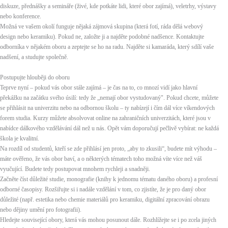
diskuze, přednášky a semináře (živé, kde potkáte lidi, které obor zajímá), veletrhy, výstavy
nebo konference.
Možná ve vašem okolí funguje nějaká zájmová skupina (která fotí, ráda dělá webový
design nebo keramiku). Pokud ne, založte ji a najděte podobné nadšence. Kontaktujte
odborníka v nějakém oboru a zeptejte se ho na radu. Najděte si kamaráda, který sdílí vaše
nadšení, a studujte společně.
Postupujte hlouběji do oboru
Teprve nyní – pokud vás obor stále zajímá – je čas na to, co mnozí vidí jako hlavní
překážku na začátku svého úsilí: tedy že „nemají obor vystudovaný". Pokud chcete, můžete
se přihlásit na univerzitu nebo na odbornou školu – ty nabízejí i čím dál více víkendových
forem studia. Kurzy můžete absolvovat online na zahraničních univerzitách, které jsou v
nabídce dálkového vzdělávání dál než u nás. Opět vám doporučují pečlivě vybírat: ne každá
škola je kvalitní.
Na rozdíl od studentů, kteří se zde přihlásí jen proto, „aby to zkusili“, budete mít výhodu –
máte ověřeno, že vás obor baví, a o některých tématech toho možná víte více než váš
vyučující. Budete tedy postupovat mnohem rychleji a snadněji.
Začněte číst důležité studie, monografie (knihy k jednomu tématu daného oboru) a profesní
odborné časopisy. Rozšiřujte si i nadále vzdělání v tom, co zjistíte, že je pro daný obor
důležité (např. estetika nebo chemie materiálů pro keramiku, digitální zpracování obrazu
nebo dějiny umění pro fotografii).
Hledejte související obory, která vás mohou posunout dále. Rozhlížejte se i po zcela jiných