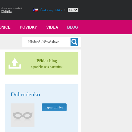
dnes má svátek:
Česká republika
/
Oldřiška
DNICE
POVÍDKY
VIDEA
BLOG
Přidat blog
a podělit se s ostatními
Dobrodenko
napsat zprávu