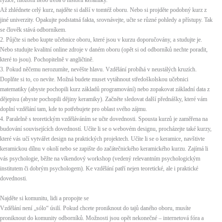
fyzice, filozofii nebo třeba o historii keramiky.
Až zhlédnete celý kurz, najděte si další v tomtéž oboru. Nebo si projděte podobný kurz z
jiné univerzity. Opakujte podstatná fakta, srovnávejte, učte se různé pohledy a přístupy. Tak
se člověk stává odborníkem.
2. Půjčte si nebo kupte učebnice oboru, které jsou v kurzu doporučovány, a studujte je.
Nebo studujte kvalitní online zdroje v daném oboru (opět si od odborníků nechte poradit,
které to jsou). Pochopitelně v angličtině.
3. Pokud něčemu nerozumíte, nevěšte hlavu. Vzdělání probíhá v neustálých kruzích.
Doplňte si to, co nevíte. Možná budete muset vytáhnout středoškolskou učebnici
matematiky (abyste pochopili kurz základů programování) nebo zopakovat základní data z
dějepisu (abyste pochopili dějiny keramiky). Začněte sledovat další přednášky, které vám
doplní vzdělání tam, kde to potřebujete pro oblast svého zájmu.
4. Paralelně s teoretickým vzděláváním se učte dovednosti. Spousta kurzů je zaměřena na
budování souvisejících dovedností. Učíte li se o webovém designu, procházejte také kurzy,
které vás učí vytvářet design na praktických projektech. Učíte li se o keramice, navštivte
keramickou dílnu v okolí nebo se zapište do začátečnického keramického kurzu. Zajímá li
vás psychologie, běžte na víkendový workshop (vedený relevantním psychologickým
institutem či dobrým psychologem). Ke vzdělání patří nejen teoretické, ale i praktické
dovednosti.
Najděte si komunitu, lidi a propojte se
Vzdělání není „sólo“ úsilí. Pokud chcete proniknout do tajů daného oboru, musíte
proniknout do komunity odborníků. Možnosti jsou opět nekonečné – internetová fóra a