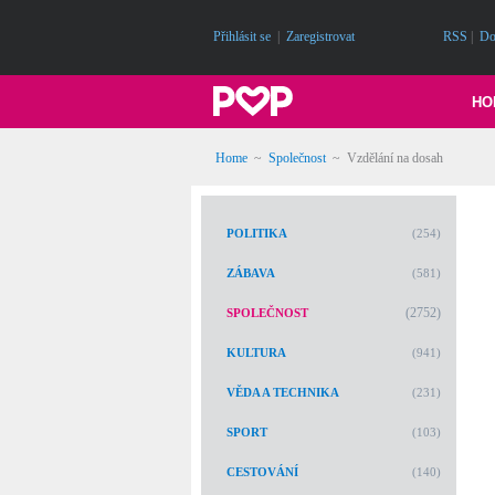
Přihlásit se
|
Zaregistrovat
RSS
|
Do
HO
Home
~
Společnost
~
Vzdělání na dosah
POLITIKA
(254)
ZÁBAVA
(581)
(2752)
SPOLEČNOST
KULTURA
(941)
VĚDA A TECHNIKA
(231)
SPORT
(103)
CESTOVÁNÍ
(140)