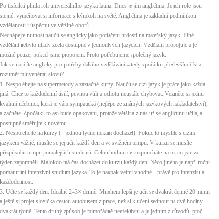
Po tisíciletí plnila roli univerzálního jazyka latina. Dnes je jím angličtina. Jejich role jsou
stejné: vyměňovat si informace s kýmkoli na světě. Angličtina je základní podmínkou
vzdělanosti i úspěchu ve většině oborů.
Nechápejte nutnost naučit se anglicky jako potlačení hrdosti na mateřský jazyk. Plné
vzdělání nebylo nikdy zcela dostupné v jednotlivých jazycích. Vzdělání propojuje a je
možné pouze, pokud jsme propojeni. Proto potřebujeme společný jazyk.
Jak se naučíte anglicky pro potřeby dalšího vzdělávání – tedy zpočátku především číst a
rozumět mluvenému slovu?
1. Nespoléhejte na supermetody a zázračné kurzy. Naučit se cizí jazyk je práce jako každá
jiná. Chce to každodenní úsilí, pevnou vůli a ochotu neustále chybovat. Vezměte si jednu
kvalitní učebnici, která je vám sympatická (nejlépe ze známých jazykových nakladatelství),
a začněte. Zpočátku to asi bude opakování, protože většina z nás už se angličtinu učila, a
postupně směřujte k novému.
2. Nespoléhejte na kurzy (= jednou týdně někam docházet). Pokud to myslíte s cizím
jazykem vážně, musíte se jej učit každý den a ve svižném tempu. V kurzu se musíte
přizpůsobit tempu pomalejších studentů. Celou hodinu se rozpomínáte na to, co jste za
týden zapomněli. Málokdo má čas docházet do kurzu každý den. Něco jiného je např. roční
pomaturitní intenzivní studium jazyka. To je naopak velmi vhodné – právě pro intenzitu a
každodennost.
3. Učte se každý den. Ideálně 2–3× denně. Mnohem lepší je učit se dvakrát denně 20 minut
a ještě si projet slovíčka cestou autobusem z práce, než si k učení sednout na dvě hodiny
dvakrát týdně. Tento druhý způsob je mimořádně neefektivní a je jedním z důvodů, proč