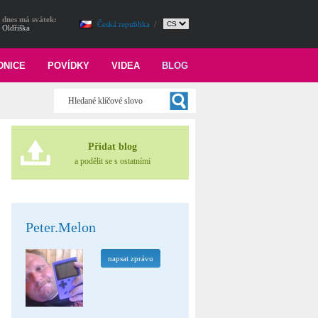
dnes má svátek:
Česká republika
/
Oldřiška
DNICE
POVÍDKY
VIDEA
BLOG
Přidat blog
a podělit se s ostatními
Peter.Melon
napsat zprávu