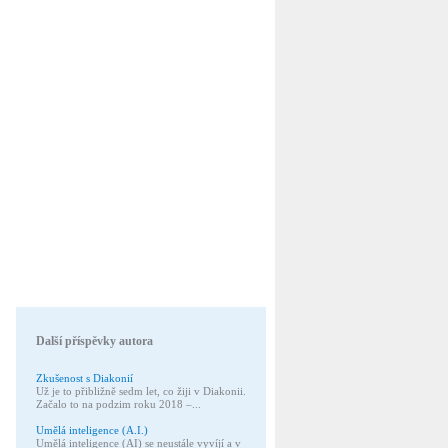
Další příspěvky autora
Zkušenost s Diakonií
Už je to přibližně sedm let, co žiji v Diakonii.
Začalo to na podzim roku 2018 –...
Umělá inteligence (A.I.)
Umělá inteligence (AI) se neustále vyvíjí a v