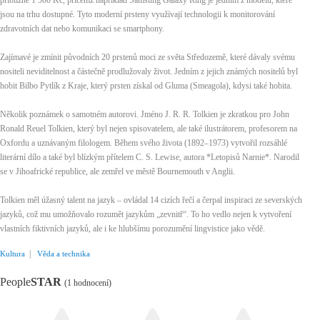
přibližně 1 500 Kč, přičemž například Samsung Galaxy Ring je jedním z modelů, které
jsou na trhu dostupné. Tyto moderní prsteny využívají technologii k monitorování
zdravotních dat nebo komunikaci se smartphony.
Zajímavé je zmínit původních 20 prstenů moci ze světa Středozemě, které dávaly svému
nositeli neviditelnost a částečně prodlužovaly život. Jedním z jejich známých nositelů byl
hobit Bilbo Pytlík z Kraje, který prsten získal od Gluma (Smeagola), kdysi také hobita.
Několik poznámek o samotném autorovi. Jméno J. R. R. Tolkien je zkratkou pro John
Ronald Reuel Tolkien, který byl nejen spisovatelem, ale také ilustrátorem, profesorem na
Oxfordu a uznávaným filologem. Během svého života (1892–1973) vytvořil rozsáhlé
literární dílo a také byl blízkým přítelem C. S. Lewise, autora *Letopisů Narnie*. Narodil
se v Jihoafrické republice, ale zemřel ve městě Bournemouth v Anglii.
Tolkien měl úžasný talent na jazyk – ovládal 14 cizích řečí a čerpal inspiraci ze severských
jazyků, což mu umožňovalo rozumět jazykům „zevnitř“. To ho vedlo nejen k vytvoření
vlastních fiktivních jazyků, ale i ke hlubšímu porozumění lingvistice jako vědě.
|
Kultura
Věda a technika
People
STAR
(1 hodnocení)