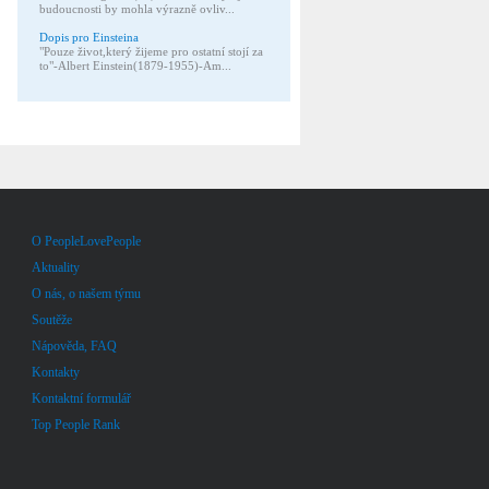
budoucnosti by mohla výrazně ovliv...
Dopis pro Einsteina
"Pouze život,který žijeme pro ostatní stojí za
to"-Albert Einstein(1879-1955)-Am...
O PeopleLovePeople
Aktuality
O nás, o našem týmu
Soutěže
Nápověda, FAQ
Kontakty
Kontaktní formulář
Top People Rank