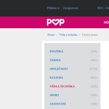
Přihlásit se
|
Zaregistrovat
RSS
|
Do
HO
Home
~
Věda a technika
~
Chytrý prsten
POLITIKA
(254)
ZÁBAVA
(581)
SPOLEČNOST
(2753)
KULTURA
(941)
(231)
VĚDA A TECHNIKA
SPORT
(103)
CESTOVÁNÍ
(140)