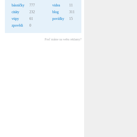
básničky
777
videa
11
citáty
232
blog
311
vtipy
61
povídky
15
zpovědi
0
Proč máme na webu reklamy?