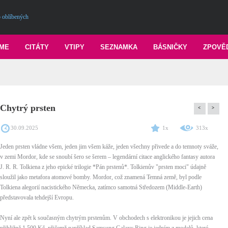
 oblíbených
ME
CITÁTY
VTIPY
SEZNAMKA
BÁSNIČKY
ZPOVĚ
Chytrý prsten
<
>
30.09.2025
1x
313x
Jeden prsten vládne všem, jeden jim všem káže, jeden všechny přivede a do temnoty sváže,
v zemi Mordor, kde se snoubí šero se šerem – legendární citace anglického fantasy autora
J. R. R. Tolkiena z jeho epické trilogie *Pán prstenů*. Tolkienův "prsten moci" údajně
sloužil jako metafora atomové bomby. Mordor, což znamená Temná země, byl podle
Tolkiena alegorií nacistického Německa, zatímco samotná Středozem (Middle-Earth)
představovala tehdejší Evropu.
Nyní ale zpět k současným chytrým prstenům. V obchodech s elektronikou je jejich cena