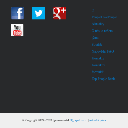
O
PeopleLovePeople
Aktuality
O nás, o našem
týmu
Soutěže
Nápověda, FAQ
Kontakty
Kontaktní
formulář
Top People Rank
© Copyright 2009 - 2020 | provozovatel
5Q, spol. s r.o.
|
autorská práva