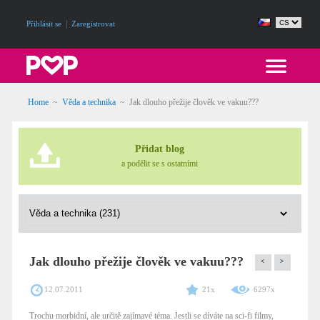
|
Přihlásit se
Zaregistrovat
Home
~
Věda a technika
~
Jak dlouho přežije člověk ve vakuu???
Přidat blog
a podělit se s ostatními
Jak dlouho přežije člověk ve vakuu???
<
>
12.07.2011
21x
6297x
Trochu morbidní, ale určitě zajímavé téma. Jestli se díváte na sci-fi filmy,