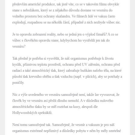
především americké produkce, tak jistě víte, co se v takovém filmu obvykle
stane s nebožákem, který se z nějakého důvodu dostane ve vesmíru do
volného prostoru bez ochrany skafandru. Ve filmech lidé ve vakuu často
explodují, rozpadnou se na několik částí, případně z nich nezbyde vůbec nic.
Je to opravdu zobrazení reality, nebo se jedná jen o výplod fimařů? A co se
vůbec s člověkěm opravdu stane, kdybychom ho vystřelili jen tak do
vesmíru?
Tak předně je potřeba si vysvětlit, že náš organismus potřebuje k životu
kyslík, příznivou teplotu prostředí, ochranu před UV zářením, ochranu před
radiací a také atmosférický tlak, který zabraňuje buňkám našeho těla, na které
působí tlak krevního oběhu a tlak vzduchu (např. v plících), aby se potrhaly a
poničily.
Nic z výše uvedeného ve vesmíru samozřejmě není, takže lze vyvozovat, že
člověk by ve vesmíru asi přežít dlouho nemohl. A v důsledku nulového
atmosférického tlaku by se měl roztrhat na kusy, alespoň dle
Hollywoodských spektáklů.
Není tomu samozřejmě tak. Samozřejmě, že vesmír a vakuum je pro náš
organismus extrémně nepříznivý a důsledky pobytu v něm by měly smrtelné