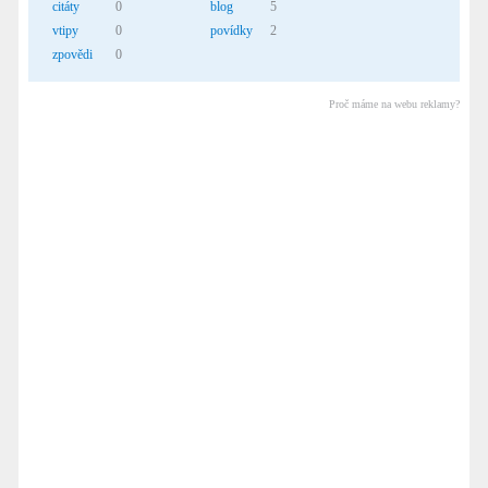
citáty
0
blog
5
vtipy
0
povídky
2
zpovědi
0
Proč máme na webu reklamy?