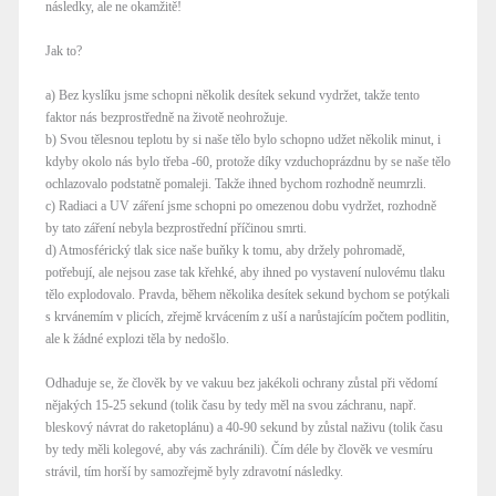
následky, ale ne okamžitě!
Jak to?
a) Bez kyslíku jsme schopni několik desítek sekund vydržet, takže tento
faktor nás bezprostředně na životě neohrožuje.
b) Svou tělesnou teplotu by si naše tělo bylo schopno udžet několik minut, i
kdyby okolo nás bylo třeba -60, protože díky vzduchoprázdnu by se naše tělo
ochlazovalo podstatně pomaleji. Takže ihned bychom rozhodně neumrzli.
c) Radiaci a UV záření jsme schopni po omezenou dobu vydržet, rozhodně
by tato záření nebyla bezprostřední příčinou smrti.
d) Atmosférický tlak sice naše buňky k tomu, aby držely pohromadě,
potřebují, ale nejsou zase tak křehké, aby ihned po vystavení nulovému tlaku
tělo explodovalo. Pravda, během několika desítek sekund bychom se potýkali
s krvánemím v plicích, zřejmě krvácením z uší a narůstajícím počtem podlitin,
ale k žádné explozi těla by nedošlo.
Odhaduje se, že člověk by ve vakuu bez jakékoli ochrany zůstal při vědomí
nějakých 15-25 sekund (tolik času by tedy měl na svou záchranu, např.
bleskový návrat do raketoplánu) a 40-90 sekund by zůstal naživu (tolik času
by tedy měli kolegové, aby vás zachránili). Čím déle by člověk ve vesmíru
strávil, tím horší by samozřejmě byly zdravotní následky.