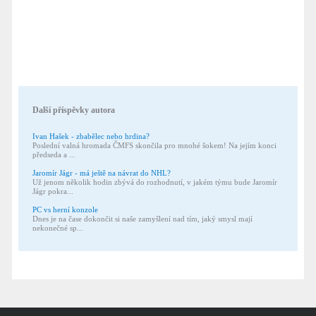
Další příspěvky autora
Ivan Hašek - zbabělec nebo hrdina?
Poslední valná hromada ČMFS skončila pro mnohé šokem! Na jejím konci
předseda a ...
Jaromír Jágr - má ještě na návrat do NHL?
Už jenom několik hodin zbývá do rozhodnutí, v jakém týmu bude Jaromír
Jágr pokra...
PC vs herní konzole
Dnes je na čase dokončit si naše zamyšlení nad tím, jaký smysl mají
nekonečné sp...