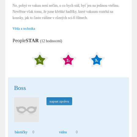
Ne, pobyt ve vakuu není nečím, o co bych stál, byť jen na jedinou vteřinu.
Nevěřme však tomu, že jsme křehké hadříky, které vakuum roztrhá na
kousky, jak to často vidíme v různých sci-fi filmech.
Věda a technika
People
STAR
(12 hodnocení)
Boss
napsat zprávu
básničky
0
videa
0