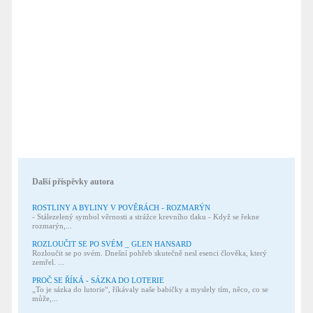
Další příspěvky autora
ROSTLINY A BYLINY V POVĚRÁCH - ROZMARÝN
- Stálezelený symbol věrnosti a strážce krevního tlaku - Když se řekne
rozmarýn,...
ROZLOUČIT SE PO SVÉM _ GLEN HANSARD
Rozloučit se po svém. Dnešní pohřeb skutečně nesl esenci člověka, který
zemřel. ...
PROČ SE ŘÍKÁ - SÁZKA DO LOTERIE
„To je sázka do lutorie“, říkávaly naše babičky a myslely tím, něco, co se
může,...