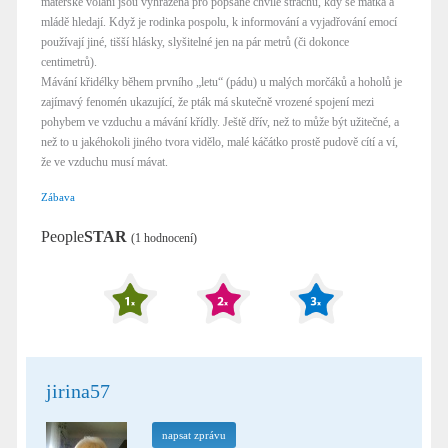
mateřské volání jsou vyhrazena pro popsané chvíle strachu, kdy se matka a
mládě hledají. Když je rodinka pospolu, k informování a vyjadřování emocí
používají jiné, tišší hlásky, slyšitelné jen na pár metrů (či dokonce
centimetrů).
Mávání křidélky během prvního „letu“ (pádu) u malých morčáků a hoholů je
zajímavý fenomén ukazující, že pták má skutečně vrozené spojení mezi
pohybem ve vzduchu a mávání křídly. Ještě dřív, než to může být užitečné, a
než to u jakéhokoli jiného tvora vidělo, malé káčátko prostě pudově cítí a ví,
že ve vzduchu musí mávat.
Zábava
People
STAR
(1 hodnocení)
jirina57
napsat zprávu