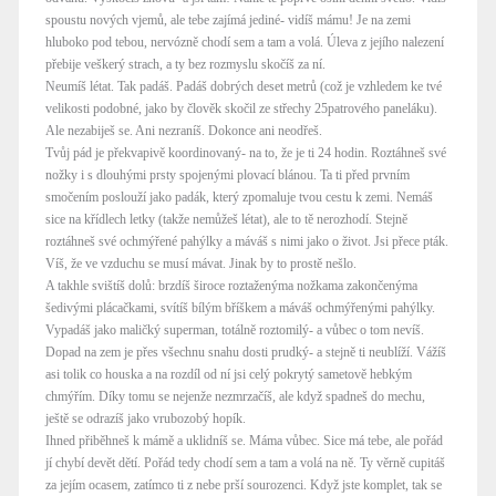
spoustu nových vjemů, ale tebe zajímá jediné- vidíš mámu! Je na zemi
hluboko pod tebou, nervózně chodí sem a tam a volá. Úleva z jejího nalezení
přebije veškerý strach, a ty bez rozmyslu skočíš za ní.
Neumíš létat. Tak padáš. Padáš dobrých deset metrů (což je vzhledem ke tvé
velikosti podobné, jako by člověk skočil ze střechy 25patrového paneláku).
Ale nezabiješ se. Ani nezraníš. Dokonce ani neodřeš.
Tvůj pád je překvapivě koordinovaný- na to, že je ti 24 hodin. Roztáhneš své
nožky i s dlouhými prsty spojenými plovací blánou. Ta ti před prvním
smočením poslouží jako padák, který zpomaluje tvou cestu k zemi. Nemáš
sice na křídlech letky (takže nemůžeš létat), ale to tě nerozhodí. Stejně
roztáhneš své ochmýřené pahýlky a máváš s nimi jako o život. Jsi přece pták.
Víš, že ve vzduchu se musí mávat. Jinak by to prostě nešlo.
A takhle svištíš dolů: brzdíš široce roztaženýma nožkama zakončenýma
šedivými plácačkami, svítíš bílým bříškem a máváš ochmýřenými pahýlky.
Vypadáš jako maličký superman, totálně roztomilý- a vůbec o tom nevíš.
Dopad na zem je přes všechnu snahu dosti prudký- a stejně ti neublíží. Vážíš
asi tolik co houska a na rozdíl od ní jsi celý pokrytý sametově hebkým
chmýřím. Díky tomu se nejenže nezmrzačíš, ale když spadneš do mechu,
ještě se odrazíš jako vrubozobý hopík.
Ihned přiběhneš k mámě a uklidníš se. Máma vůbec. Sice má tebe, ale pořád
jí chybí devět dětí. Pořád tedy chodí sem a tam a volá na ně. Ty věrně cupitáš
za jejím ocasem, zatímco ti z nebe prší sourozenci. Když jste komplet, tak se