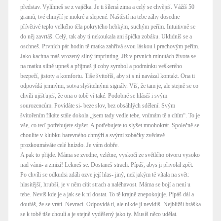
představ. Vylíhneš se z vajíčka. Je ti šílená zima a celý se chvěješ. Vážíš 50
gramů, tvé chmýří je mokré a slepené. Naštěstí na tebe záhy dosedne
přívětivé teplo velkého těla pokrytého hebkým, suchým peřím. Intuitivně se
do něj zavrtáš. Celý, tak aby ti nekoukala ani špička zobáku. Uklidníš se a
oschneš. Prvních pár hodin tě matka zahřívá svou láskou i prachovým peřím.
Jako kachna máš vrozený silný imprinting. Již v prvních minutách života se
na matku silně upneš a přijmeš ji coby symbol a podmínku veškerého
bezpečí, jistoty a komfortu. Tiše švitoříš, aby si s ní navázal kontakt. Ona ti
odpovídá jemnými, sotva slyšitelnými signály. Víš, že tam je, ale stejně se co
chvíli ujišťuješ, že ona o tobě ví také. Podobně se hlásíš i svým
sourozencům. Povídáte si- beze slov, bez obsáhlých sdělení. Svým
švitořením říkáte stále dokola „jsem tady vedle tebe, vnímám tě a cítím“. To je
vše, co teď potřebujete slyšet. A potřebujete to slyšet mnohokrát. Společně se
choulíte v klubku barevného chmýří a svými zobáčky zvědavě
prozkoumáváte celé hnízdo. Je vám dobře.
A pak to přijde. Máma se zvedne, vzlétne, vyskočí ze světlého otvoru vysoko
nad vámi- a zmizí! Lekneš se. Dostaneš strach. Pípáš, abys ji přivolal zpět.
Po chvíli se odkudsi zdáli ozve její hlas- jiný, než jakým tě vítala na svět:
hlasitější, hrubší, je v něm cítit strach a naléhavost. Máma se bojí a není u
tebe. Nevíš kde je a jak se k ní dostat. To tě krajně znepokojuje. Pípáš dál a
doufáš, že se vrátí. Nevrací. Odpovídá ti, ale nikde ji nevidíš. Nejbližší bráška
se k tobě tiše choulí a je stejně vyděšený jako ty. Musíš něco udělat.