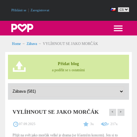
|
Přihlásit se
Zaregistrovat
Home
~
Zábava
~
VYLÍHNOUT SE JAKO MORČÁK
Přidat blog
a podělit se s ostatními
VYLÍHNOUT SE JAKO MORČÁK
<
>
07.09.2025
3x
217x
Přijít na svět jako morčák velké je drama (se šťastným koncem). Jen si to