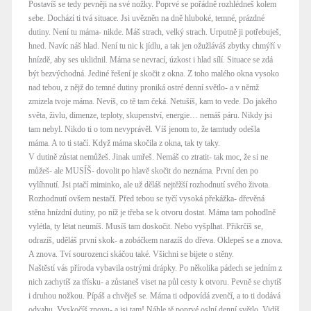
Postavíš se tedy pevněji na své nožky. Poprvé se pořádně rozhlédneš kolem
sebe. Dochází ti tvá situace. Jsi uvězněn na dně hluboké, temné, prázdné
dutiny. Není tu máma- nikde. Máš strach, velký strach. Urputně ji potřebuješ,
hned. Navíc náš hlad. Není tu nic k jídlu, a tak jen ožužláváš zbytky chmýří v
hnízdě, aby ses uklidnil. Máma se nevrací, úzkost i hlad sílí. Situace se zdá
být bezvýchodná. Jediné řešení je skočit z okna. Z toho malého okna vysoko
nad tebou, z nějž do temné dutiny proniká ostré denní světlo- a v němž
zmizela tvoje máma. Nevíš, co tě tam čeká. Netušíš, kam to vede. Do jakého
světa, živlu, dimenze, teploty, skupenství, energie… nemáš páru. Nikdy jsi
tam nebyl. Nikdo ti o tom nevyprávěl. Víš jenom to, že tamtudy odešla
máma. A to ti stačí. Když máma skočila z okna, tak ty taky.
V dutině zůstat nemůžeš. Jinak umřeš. Nemáš co ztratit- tak moc, že si ne
můžeš- ale MUSÍŠ- dovolit po hlavě skočit do neznáma. První den po
vylíhnutí. Jsi ptačí miminko, ale už děláš nejtěžší rozhodnutí svého života.
Rozhodnutí ovšem nestačí. Před tebou se tyčí vysoká překážka- dřevěná
stěna hnízdní dutiny, po níž je třeba se k otvoru dostat. Máma tam pohodlně
vylétla, ty létat neumíš. Musíš tam doskočit. Nebo vyšplhat. Přikrčíš se,
odrazíš, uděláš první skok- a zobáčkem narazíš do dřeva. Oklepeš se a znova.
A znova. Tví sourozenci skáčou také. Všichni se bijete o stěny.
Naštěstí vás příroda vybavila ostrými drápky. Po několika pádech se jedním z
nich zachytíš za třísku- a zůstaneš viset na půl cesty k otvoru. Pevně se chytíš
i druhou nožkou. Pípáš a chvěješ se. Máma ti odpovídá zvenčí, a to ti dodává
odvahu. Vyskočíš znovu- a jsi tam! Náhle tě poprvé oslní denní světlo. Vidíš