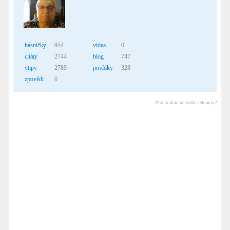
básničky
954
videa
0
citáty
2744
blog
747
vtipy
2789
povídky
328
zpovědi
0
Proč máme na webu reklamy?