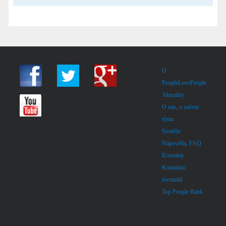
O
PeopleLovePeople
Aktuality
O nás, o našem
týmu
Soutěže
Nápověda, FAQ
Kontakty
Kontaktní
formulář
Top People Rank