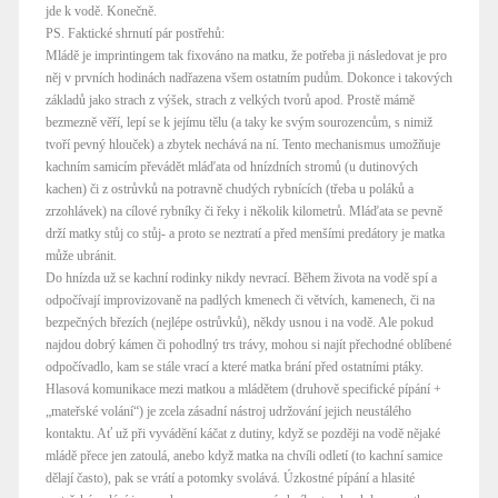
jde k vodě. Konečně.
PS. Faktické shrnutí pár postřehů:
Mládě je imprintingem tak fixováno na matku, že potřeba ji následovat je pro
něj v prvních hodinách nadřazena všem ostatním pudům. Dokonce i takových
základů jako strach z výšek, strach z velkých tvorů apod. Prostě mámě
bezmezně věří, lepí se k jejímu tělu (a taky ke svým sourozencům, s nimiž
tvoří pevný hlouček) a zbytek nechává na ní. Tento mechanismus umožňuje
kachním samicím převádět mláďata od hnízdních stromů (u dutinových
kachen) či z ostrůvků na potravně chudých rybnících (třeba u poláků a
zrzohlávek) na cílové rybníky či řeky i několik kilometrů. Mláďata se pevně
drží matky stůj co stůj- a proto se neztratí a před menšími predátory je matka
může ubránit.
Do hnízda už se kachní rodinky nikdy nevrací. Během života na vodě spí a
odpočívají improvizovaně na padlých kmenech či větvích, kamenech, či na
bezpečných březích (nejlépe ostrůvků), někdy usnou i na vodě. Ale pokud
najdou dobrý kámen či pohodlný trs trávy, mohou si najít přechodné oblíbené
odpočívadlo, kam se stále vrací a které matka brání před ostatními ptáky.
Hlasová komunikace mezi matkou a mládětem (druhově specifické pípání +
„mateřské volání“) je zcela zásadní nástroj udržování jejich neustálého
kontaktu. Ať už při vyvádění káčat z dutiny, když se později na vodě nějaké
mládě přece jen zatoulá, anebo když matka na chvíli odletí (to kachní samice
dělají často), pak se vrátí a potomky svolává. Úzkostné pípání a hlasité