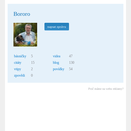
Bororo
napsat zprávu
básničky
5
videa
47
citáty
15
blog
130
vtipy
2
povídky
54
zpovědi
0
Proč máme na webu reklamy?