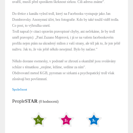
uvaříš, musíš před sporákem škrknout sirkou. Čili adresu známe“.
Do třetice z kanálu vylezl troll, který na Facebooku vystupuje jako Jan
Dombrovsky. Anonymní účet, bez fotografie. Kdo by také toužil viděl trolla.
Co post, to výhružka smrtí.
Troll napsal (v citaci opravím pravopisné chyby, ani nečekáme, že by troll
uměl pravopis): „Paní Zuzano Majerová, i já se na vašem facebookovém
profilu nejen ptám na ukradený milion z vaší strany, ale též jak to, že jste ještě
naživu. Jak to, že vás ještě někdo nesejmul. Bylo by načase.“
Někdo dostane esemesky, v podstatě se zhroutí a okamžitě jsou svolávány
schůze s tématikou „stojíme, ležíme, sedíme za ním“.
Obdivovatel metod KGB, pyroman se sirkami a psychopatický troll však
zůstávají bez povšimnutí.
Společnost
People
STAR
(0 hodnocení)