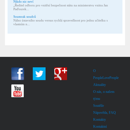
Nikdo nic neví
„Ředitel odboru pro vnitřní bezpečnost státu na ministerstvu vnitra Jan
Paďourek...
Soumrak soudců
Nález ústavního soudu versus rychlá spravedlnost pro jednu učitelku s
vlastním n...
O
PeopleLovePeople
Aktuality
O nás, o našem
týmu
Soutěže
Nápověda, FAQ
Kontakty
Kontaktní