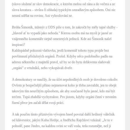
(slovo složené ze slov demokracie, o kterém melou od rána a do večera a ze
slova kreatura – stvůra či obluda) typickým smradlavým způsobem. Oni nic
neumí udělat na rovinu. Ani vyhrožování ne.
Bróňa Šimoník, inženýr z ODS píše o tom, že zakročit by měly tajné služby -
„hlavně ať to vypadá jako nehoda.“ Kterou osobu má na mysli je jasné ze
vzájemného komentáře stejně omezených jedinců. Kde asi Šimoník našel
inspiraci?
Každopádně pokusná vlaštovka, jestli komentář tohoto typu projde bez
povšimnutí příslušných orgánů. Prošel. Kdyby něco podobného padlo na
adresu některého z majitelů pravd, už by se do bytu delikventa slaňovali
„orgáni“ z vrtulníků, nebo vykopávali dveře.
A demokratury se naučily, že na účet nepohodlných osob je dovoleno cokoliv.
Ovšem je bezpečnější přímo nejmenovat koho je třeba zavraždit, jen to obejít
takovým tím neurčitým způsobem, ale aby současně bylo jasné, kdo má být
terčem. Tupá zbabělá vychytralost. Pro jistotu, kdyby orgáni činní v trestním
řízení přece jen začali dělat svoji práci.
A tak poučen tímto příznivým vývojem hned povstal další hrdinný válečník
od klávesnice, jakýsi Kuba Hedije, a Jindřichu Rajchlovi vzkázal: „Je to v
pohodě, pane Jindro, na každou svini se vaří voda, teda rozumějte, než ji