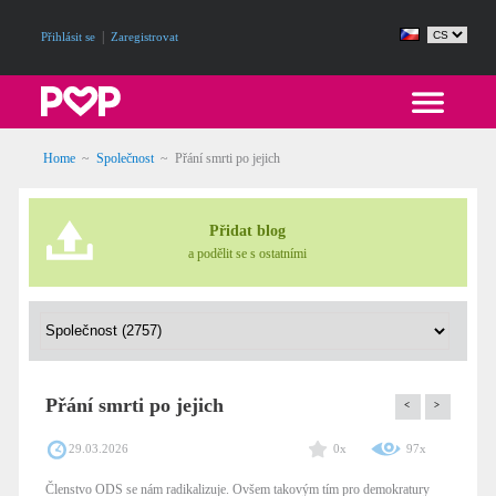
|
Přihlásit se
Zaregistrovat
Home
~
Společnost
~
Přání smrti po jejich
Přidat blog
a podělit se s ostatními
Přání smrti po jejich
<
>
29.03.2026
0x
97x
Členstvo ODS se nám radikalizuje. Ovšem takovým tím pro demokratury